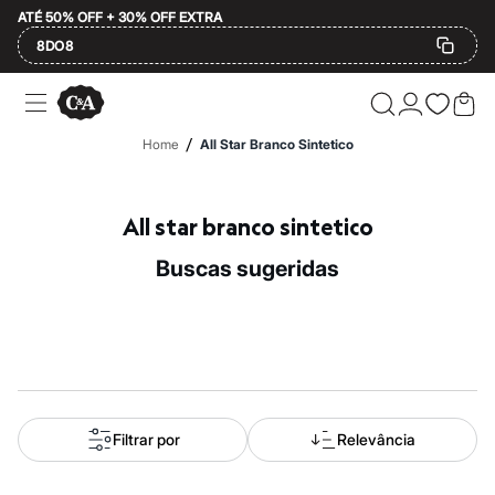
ATÉ 50% OFF + 30% OFF EXTRA
8DO8
Ofertas
Compre por Departamento
Feminino
/
Home
All Star Branco Sintetico
Masculino
Infantil
Calçados
Mindse7
All star branco sintetico
Plus Size
Até 20% off
buscas sugeridas
Até 40% off
Até 60% off
A partir de 60% off
Feminino
Em alta
Inverno
Alfaiataria
Novidades
Roupas
Filtrar por
Relevância
Blusas e Camisetas
Básicos