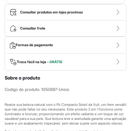
Calças
Casacos e Jaquetas
Jeans
Consultar produtos em lojas proximas
Macacões
Saias
Shorts e Bermudas
Consultar frete
Vestidos
Acessórios
Bolsas
Formas de pagamento
Bonés e Chapéus
Bijoux
Cintos
Troca fácil na loja -
GRÁTIS
Óculos
Relógios
Calçados
Sobre o produto
Botas
Chinelos
Codigo do produto
:
1050697-Unico
Rasteirinhas
Sandálias
Sapatilhas
Realce sua beleza natural com o Pó Compacto Soleil da Vult, um item versátil
Tênis
que não pode faltar no seu nécessaire. Este produto 2 em 1 funciona como
Marcas
iluminador e bronzer, proporcionando um efeito radiante e um toque de cor
City
saudável para a sua pele. Sua textura leve e aveludada garante uma aplicação
Clock House
suave e um acabamento impecável, sem deixar a pele com aspecto oleoso.
Mindset