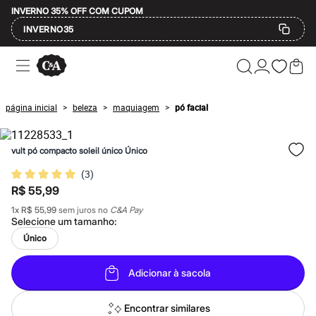
INVERNO 35% OFF COM CUPOM
INVERNO35
Ofertas
Compre por Departamento
Feminino
Masculino
página inicial
beleza
maquiagem
pó facial
>
>
>
Infantil
Calçados
Mindse7
vult pó compacto soleil único Único
Plus Size
Até 20% off
(
3
)
Até 40% off
R$ 55,99
Até 60% off
A partir de 60% off
1
x
R$ 55,99
sem juros no
C&A Pay
Feminino
Selecione um
tamanho
:
Em alta
Único
Inverno
Alfaiataria
Novidades
Adicionar à sacola
Roupas
Blusas e Camisetas
Básicos
Encontrar similares