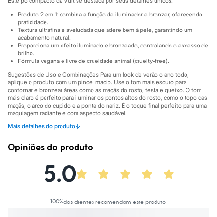
Este pó compacto da Vult se destaca por seus detalhes únicos:
Sawary
Yessica
Produto 2 em 1: combina a função de iluminador e bronzer, oferecendo
Moda esportiva
praticidade.
Acessórios
Textura ultrafina e aveludada que adere bem à pele, garantindo um
Blusas
acabamento natural.
Calçados
Proporciona um efeito iluminado e bronzeado, controlando o excesso de
brilho.
Leggings
Fórmula vegana e livre de crueldade animal (cruelty-free).
Shorts e Bermudas
Tops
Sugestões de Uso e Combinações Para um look de verão o ano todo,
Moda íntima
aplique o produto com um pincel macio. Use o tom mais escuro para
Calcinhas
contornar e bronzear áreas como as maçãs do rosto, testa e queixo. O tom
Cintas e Modeladores
mais claro é perfeito para iluminar os pontos altos do rosto, como o topo das
maçãs, o arco do cupido e a ponta do nariz. É o toque final perfeito para uma
Meias
maquiagem radiante e com aspecto saudável.
Pijamas
Sutiãs e Tops
↓
Mais detalhes do produto
A gente se encontra na C&A! ❤
Moda praia
Informacoes gerais:
Biquínis
Opiniões do produto
Maiôs
Cor
:
Único
Saídas de praia
5.0
Personagens
Plus size
Blusas e Camisetas
Calças
Casacos e Jaquetas
100
%
dos clientes recomendam este produto
Jeans