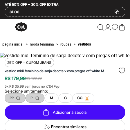
ATÉ 50% OFF + 30% OFF EXTRA
8DO8
Ofertas
Compre por Departamento
Feminino
Masculino
página inicial
moda feminina
roupas
vestidos
>
>
>
Infantil
Calçados
Mindse7
Plus Size
25% OFF = CUPOM JEANS
2 calçados por R$189
vestido midi feminino de sarja decote v com pregas off white M
2 peças por R$199
R$ 179,99
3 lingeries por R$99
R$ 199,99
3 itens de beleza por R$129
5
x
R$ 35,99
sem juros no
C&A Pay
Até 20% off
Selecione um
tamanho
:
Até 40% off
PP
P
M
G
GG
Até 60% off
A partir de 60% off
Feminino
Adicionar à sacola
Em alta
Inverno
Alfaiataria
Encontrar similares