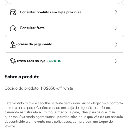
Novidades
Roupas
Blusas e Camisetas
Consultar produtos em lojas proximas
Básicos
Calças
Casacos e Jaquetas
Consultar frete
Jeans
Macacões
Saias
Formas de pagamento
Shorts e Bermudas
Vestidos
Acessórios
Troca fácil na loja -
GRÁTIS
Bolsas
Bonés e Chapéus
Bijoux
Sobre o produto
Cintos
Óculos
Codigo do produto
:
1102658-off_white
Relógios
Calçados
Botas
Este vestido midi é a escolha perfeita para quem busca elegância e conforto
Chinelos
em uma única peça. Confeccionado em sarja de algodão, ele oferece um
Rasteirinhas
caimento estruturado e um toque macio na pele, ideal para os dias mais
Sandálias
quentes. Sua modelagem versátil permite criar looks que vão de um passeio
Sapatilhas
descontraído a um evento mais sofisticado, sempre com um toque de
Tênis
leveza.