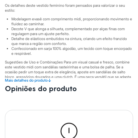
Marcas
Os detalhes deste vestido feminino foram pensados para valorizar o seu
City
estilo:
Clock House
Mindset
Modelagem evasê com comprimento midi, proporcionando movimento e
Sawary
fluidez ao caminhar.
Yessica
Decote V que alonga a silhueta, complementado por alças finas com
regulagem para um ajuste perfeito.
Moda esportiva
Detalhe de elásticos embutidos na cintura, criando um efeito franzido
Acessórios
que marca a região com conforto.
Blusas
Confeccionado em sarja 100% algodão, um tecido com toque encorpado
Calçados
e respirável.
Leggings
Shorts e Bermudas
Sugestões de Uso e Combinações Para um visual casual e fresco, combine
este vestido midi com sandálias rasteirinhas e uma bolsa de palha. Se a
Tops
ocasião pedir um toque extra de elegância, aposte em sandálias de salto
Moda íntima
bloco, acessórios dourados e uma clutch. É uma peça versátil que se adapta
Calcinhas
↓
Mais detalhes do produto
facilmente a diferentes momentos do seu dia.
Cintas e Modeladores
Opiniões do produto
Meias
A gente se encontra na C&A! ❤
Pijamas
Sutiãs e Tops
A Modelo veste tamanho P.
Suas medidas são:
Moda praia
Altura: 178cm / Busto: 80cm / Cintura: 66cm / Quadril: 90cm.
Biquínis
Maiôs
Informacoes gerais:
Saídas de praia
Material
:
100% algodão
Personagens
Cor
:
Off white
Plus size
Marcas
:
C&A