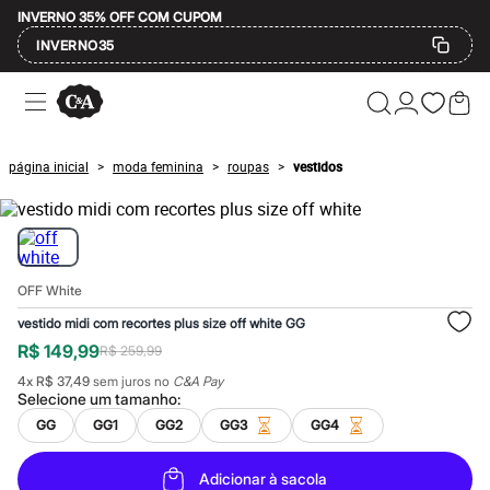
INVERNO 35% OFF COM CUPOM
INVERNO35
Ofertas
Compre por Departamento
Feminino
Masculino
página inicial
moda feminina
roupas
vestidos
>
>
>
Infantil
Calçados
Mindse7
Plus Size
Até 20% off
Até 40% off
OFF White
Até 60% off
A partir de 60% off
vestido midi com recortes plus size off white GG
Feminino
R$ 149,99
R$ 259,99
Em alta
Inverno
4
x
R$ 37,49
sem juros no
C&A Pay
Alfaiataria
Selecione um
tamanho
:
Novidades
GG
GG1
GG2
GG3
GG4
Roupas
Blusas e Camisetas
Básicos
Adicionar à sacola