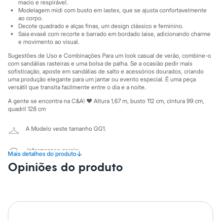
Sawary
macio e respirável.
Yessica
Modelagem midi com busto em lastex, que se ajusta confortavelmente
ao corpo.
Moda esportiva
Decote quadrado e alças finas, um design clássico e feminino.
Acessórios
Saia evasê com recorte e barrado em bordado laise, adicionando charme
Blusas
e movimento ao visual.
Calçados
Leggings
Sugestões de Uso e Combinações Para um look casual de verão, combine-o
Shorts e Bermudas
com sandálias rasteiras e uma bolsa de palha. Se a ocasião pedir mais
sofisticação, aposte em sandálias de salto e acessórios dourados, criando
Tops
uma produção elegante para um jantar ou evento especial. É uma peça
Moda íntima
versátil que transita facilmente entre o dia e a noite.
Calcinhas
Cintas e Modeladores
A gente se encontra na C&A! ❤ Altura 1,67 m, busto 112 cm, cintura 99 cm,
Meias
quadril 128 cm
Pijamas
Sutiãs e Tops
A Modelo veste tamanho GG1.
Moda praia
Biquínis
Informacoes gerais:
Maiôs
↓
Mais detalhes do produto
Saídas de praia
Material
:
100% algodão
Opiniões do produto
Personagens
Cor
:
Off white
Plus size
Marcas
:
C&A
Decote
:
Decote Quadrado
Blusas e Camisetas
Manga
:
Alcinha
Calças
Tipo
:
Dia a dia
Casacos e Jaquetas
Gênero
:
Feminino
Jeans