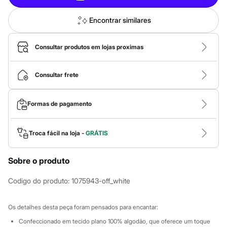
Calças
Casacos e Jaquetas
Jeans
Encontrar similares
Macacões
Saias
Shorts e Bermudas
Consultar produtos em lojas proximas
Vestidos
Acessórios
Bolsas
Consultar frete
Bonés e Chapéus
Bijoux
Cintos
Formas de pagamento
Óculos
Relógios
Calçados
Troca fácil na loja -
GRÁTIS
Botas
Chinelos
Rasteirinhas
Sobre o produto
Sandálias
Sapatilhas
Codigo do produto
:
1075943-off_white
Tênis
Marcas
City
Os detalhes desta peça foram pensados para encantar:
Clock House
Mindset
Confeccionado em tecido plano 100% algodão, que oferece um toque