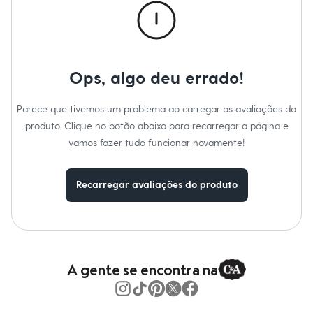
Moda esportiva
Shorts e Saias
Vestidos
Masculino
Em alta
Dia dos Pais
Ops, algo deu errado!
Inverno
Novidades
Roupas
Parece que tivemos um problema ao carregar as avaliações do
Bermudas
produto. Clique no botão abaixo para recarregar a página e
Camisas
Calças
vamos fazer tudo funcionar novamente!
Camisetas e Regatas
Casacos e Jaquetas
Jeans
Recarregar avaliações do produto
Polos
Acessórios
Bolsas e Mochilas
Chapéus e Bonés
Cintos
Carteiras
A gente se encontra na
Óculos
Relógios
Calçados
Botas