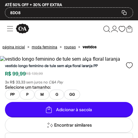
ATÉ 50% OFF + 30% OFF EXTRA
8DO8
Ofertas
Compre por Departamento
Feminino
Masculino
página inicial
moda feminina
roupas
vestidos
>
>
>
Infantil
Calçados
Mindse7
vestido longo feminino de tule sem alça floral laranja PP
Plus Size
Até 20% off
R$ 99,99
R$ 139,99
Até 40% off
3
x
R$ 33,33
sem juros no
C&A Pay
Até 60% off
Selecione um
tamanho
:
A partir de 60% off
Feminino
PP
P
M
G
GG
Em alta
Inverno
Adicionar à sacola
Alfaiataria
Novidades
Roupas
Encontrar similares
Blusas e Camisetas
Básicos