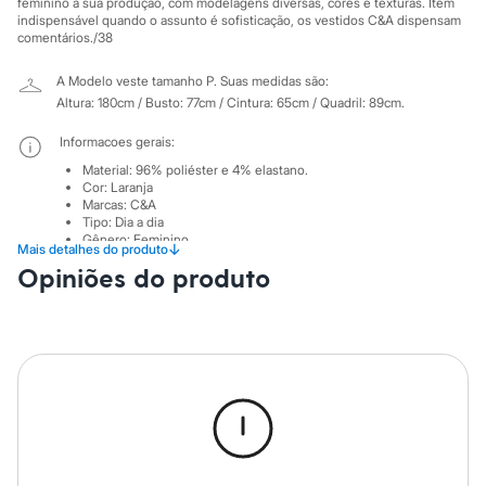
Sawary
feminino a sua produção, com modelagens diversas, cores e texturas. Item
indispensável quando o assunto é sofisticação, os vestidos C&A dispensam
Yessica
comentários./38
Moda esportiva
Acessórios
Blusas
A Modelo veste tamanho P.
Suas medidas são:
Calçados
Altura: 180cm / Busto: 77cm / Cintura: 65cm / Quadril: 89cm.
Leggings
Shorts e Bermudas
Informacoes gerais:
Tops
Material
:
96% poliéster e 4% elastano.
Moda íntima
Cor
:
Laranja
Calcinhas
Marcas
:
C&A
Cintas e Modeladores
Tipo
:
Dia a dia
Meias
Gênero
:
Feminino
↓
Mais detalhes do produto
Pijamas
Opiniões do produto
Sutiãs e Tops
Cuidados com a peca:
Moda praia
Lavagem manual.
Biquínis
Proibido o alvejamento.
Maiôs
Não secar em tambor.
Saídas de praia
Secagem em varal à sombra.
Personagens
Não passar.
Plus size
Não lavar à seco.
Limpeza à úmido processo normal.
Blusas e Camisetas
Calças
Casacos e Jaquetas
Jeans