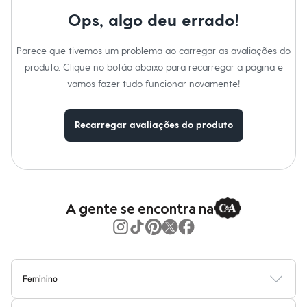
Moda esportiva
Shorts e Saias
Ops, algo deu errado!
Vestidos
Masculino
Parece que tivemos um problema ao carregar as avaliações do
Em alta
Dia dos Pais
produto. Clique no botão abaixo para recarregar a página e
Inverno
vamos fazer tudo funcionar novamente!
Novidades
Roupas
Bermudas
Recarregar avaliações do produto
Camisas
Calças
Camisetas e Regatas
Casacos e Jaquetas
Jeans
Polos
Acessórios
A gente se encontra na
Bolsas e Mochilas
Chapéus e Bonés
Cintos
Carteiras
Óculos
Relógios
Feminino
Calçados
Blusas
Calças
Vestidos
Saias
Casacos
Moda Praia
Moda Íntima
Botas