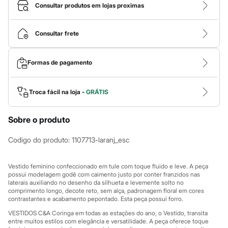
Calças
Consultar produtos em lojas proximas
Casacos e Jaquetas
Jeans
Macacões
Consultar frete
Saias
Shorts e Bermudas
Vestidos
Formas de pagamento
Acessórios
Bolsas
Bonés e Chapéus
Bijoux
Troca fácil na loja -
GRÁTIS
Cintos
Óculos
Sobre o produto
Relógios
Calçados
Botas
Codigo do produto
:
1107713-laranj_esc
Chinelos
Rasteirinhas
Sandálias
Vestido feminino confeccionado em tule com toque fluido e leve. A peça
Sapatilhas
possui modelagem godê com caimento justo por conter franzidos nas
laterais auxiliando no desenho da silhueta e levemente solto no
Tênis
comprimento longo, decote reto, sem alça, padronagem floral em cores
Marcas
contrastantes e acabamento pepontado. Esta peça possui forro.
City
Clock House
VESTIDOS C&A Coringa em todas as estações do ano, o Vestido, transita
Mindset
entre muitos estilos com elegância e versatilidade. A peça oferece toque