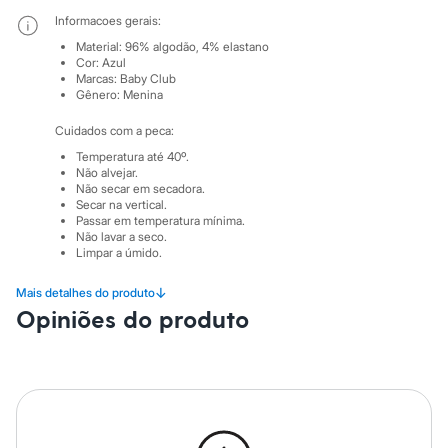
Sawary
Yessica
Informacoes gerais:
Moda esportiva
Material
:
96% algodão, 4% elastano
Acessórios
Cor
:
Azul
Blusas
Marcas
:
Baby Club
Calçados
Gênero
:
Menina
Leggings
Shorts e Bermudas
Cuidados com a peca:
Tops
Temperatura até 40º.
Moda íntima
Não alvejar.
Calcinhas
Não secar em secadora.
Cintas e Modeladores
Secar na vertical.
Meias
Passar em temperatura mínima.
Pijamas
Não lavar a seco.
Limpar a úmido.
Sutiãs e Tops
Moda praia
Biquínis
↓
Mais detalhes do produto
Maiôs
Opiniões do produto
Saídas de praia
Personagens
Plus size
Blusas e Camisetas
Calças
Casacos e Jaquetas
Jeans