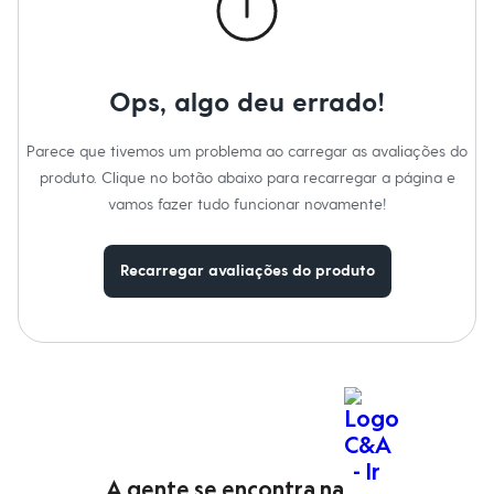
Moda esportiva
Shorts e Saias
Vestidos
Masculino
Em alta
Ops, algo deu errado!
Dia dos Pais
Inverno
Novidades
Parece que tivemos um problema ao carregar as avaliações do
Roupas
produto. Clique no botão abaixo para recarregar a página e
Bermudas
Camisas
vamos fazer tudo funcionar novamente!
Calças
Camisetas e Regatas
Casacos e Jaquetas
Recarregar avaliações do produto
Jeans
Polos
Acessórios
Bolsas e Mochilas
Chapéus e Bonés
Cintos
Carteiras
Óculos
Relógios
Calçados
Botas
A gente se encontra na