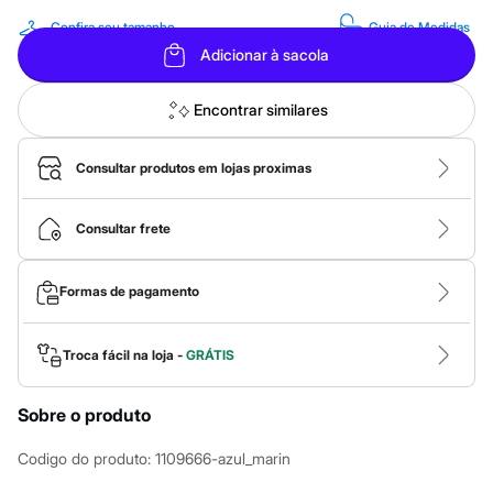
Calças
Casacos e Jaquetas
Confira seu tamanho
Guia de Medidas
Jeans
Adicionar à sacola
Macacões
Saias
Shorts e Bermudas
Encontrar similares
Vestidos
Acessórios
Bolsas
Consultar produtos em lojas proximas
Bonés e Chapéus
Bijoux
Cintos
Consultar frete
Óculos
Relógios
Calçados
Formas de pagamento
Botas
Chinelos
Rasteirinhas
Troca fácil na loja -
GRÁTIS
Sandálias
Sapatilhas
Tênis
Sobre o produto
Marcas
City
Clock House
Codigo do produto
:
1109666-azul_marin
Mindset