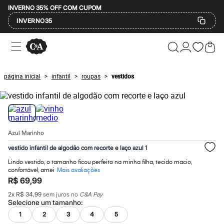
INVERNO 35% OFF COM CUPOM
INVERNO35
Ofertas
Compre por Departamento
Feminino
Masculino
página inicial
infantil
roupas
vestidos
>
>
>
Infantil
Calçados
Mindse7
Plus Size
Até 20% off
Até 40% off
Azul Marinho
Até 60% off
A partir de 60% off
vestido infantil de algodão com recorte e laço azul 1
Feminino
Em alta
Lindo vestido, o tamanho ficou perfeito na minha filha, tecido macio,
Inverno
confortável, amei
Mais avaliações
Alfaiataria
R$ 69,99
Novidades
2
x
R$ 34,99
sem juros no
C&A Pay
Roupas
Selecione um
tamanho
:
Blusas e Camisetas
1
2
3
4
5
Básicos