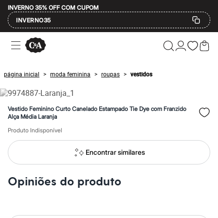
INVERNO 35% OFF COM CUPOM
INVERNO35
Ofertas
Compre por Departamento
Feminino
Masculino
página inicial
moda feminina
roupas
vestidos
>
>
>
Infantil
Calçados
Mindse7
Plus Size
Vestido Feminino Curto Canelado Estampado Tie Dye com Franzido
Até 20% off
Alça Média Laranja
Até 40% off
Produto Indisponível
Até 60% off
A partir de 60% off
Feminino
Encontrar similares
Em alta
Inverno
Alfaiataria
Opiniões do produto
Novidades
Roupas
Blusas e Camisetas
Básicos