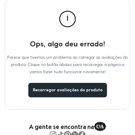
Calças
Casacos e Jaquetas
Jeans
Macacões
Saias
Shorts e Bermudas
Vestidos
Acessórios
Ops, algo deu errado!
Bolsas
Bonés e Chapéus
Bijoux
Parece que tivemos um problema ao carregar as avaliações do
Cintos
produto. Clique no botão abaixo para recarregar a página e
Óculos
Relógios
vamos fazer tudo funcionar novamente!
Calçados
Botas
Chinelos
Recarregar avaliações do produto
Rasteirinhas
Sandálias
Sapatilhas
Tênis
Marcas
City
Clock House
A gente se encontra na
Mindset