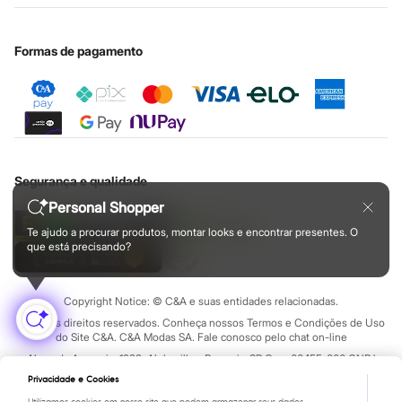
Chinelos
Nossas lojas plus size
Sapatos
Cartão presente
Minha privacidade
Sustentabilidade
Sandálias e Papetes
Sobre o cartão presente
Central de ética
Formas de pagamento
Tênis
Moda esportiva
Acessórios
Bermudas
Camisetas
Calças
Calçados
Regatas
Segurança e qualidade
Moda íntima
Cuecas
Personal Shopper
Meias
Pijamas
Te ajudo a procurar produtos, montar looks e encontrar presentes. O
que está precisando?
Moda praia
Personagens
Plus size
Blusas e Camisetas
Copyright Notice: © C&A e suas entidades relacionadas.
Calças
Todos os direitos reservados. Conheça nossos Termos e Condições de Uso
Camisas
do Site C&A. C&A Modas SA. Fale conosco pelo chat on-line
Casacos e Jaquetas
Alameda Araguaia, 1222, Alphaville - Barueri - SP Cep: 06455-000 CNPJ
Jeans
45.242.914/0001-05
Moda esportiva
Privacidade e Cookies
Shorts e Bermudas