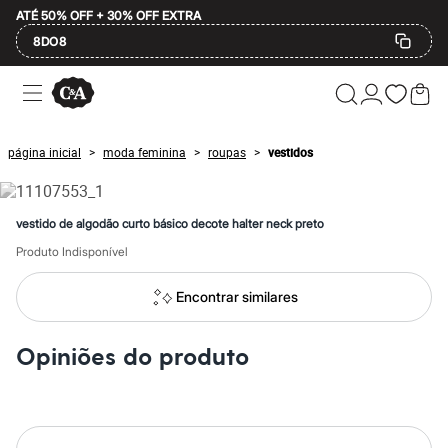
ATÉ 50% OFF + 30% OFF EXTRA
8DO8
Ofertas
Compre por Departamento
Feminino
Masculino
página inicial
moda feminina
roupas
vestidos
>
>
>
Infantil
Calçados
Mindse7
Plus Size
vestido de algodão curto básico decote halter neck preto
Até 20% off
Até 40% off
Produto Indisponível
Até 60% off
A partir de 60% off
Encontrar similares
Feminino
Em alta
Inverno
Opiniões do produto
Alfaiataria
Novidades
Roupas
Blusas e Camisetas
Básicos