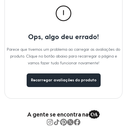
Calças
Casacos e Jaquetas
Jeans
Macacões
Saias
Shorts e Bermudas
Vestidos
Ops, algo deu errado!
Acessórios
Bolsas
Bonés e Chapéus
Parece que tivemos um problema ao carregar as avaliações do
Bijoux
produto. Clique no botão abaixo para recarregar a página e
Cintos
Óculos
vamos fazer tudo funcionar novamente!
Relógios
Calçados
Botas
Recarregar avaliações do produto
Chinelos
Rasteirinhas
Sandálias
Sapatilhas
Tênis
Marcas
City
A gente se encontra na
Clock House
Mindset