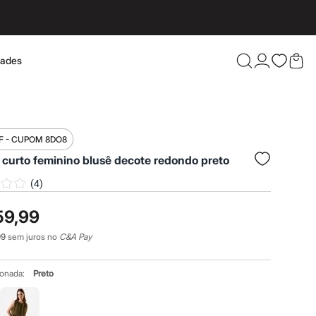
dades
Confira 
F - CUPOM 8DO8
 curto feminino blusê decote redondo preto
(
4
)
59,99
99
sem juros no
C&A Pay
ionada:
Preto