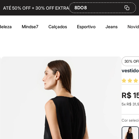
8DO8
ATÉ 50% OFF + 30% OFF EXTRA
Beleza
Mindse7
Calçados
Esportivo
Jeans
Novi
30% OF
vestido
R$ 1
5
x
R$ 31,
Cor selec