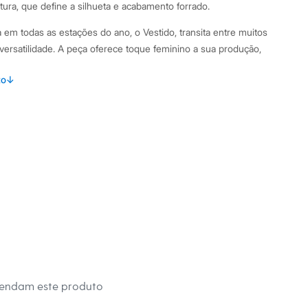
tura, que define a silhueta e acabamento forrado.
m todas as estações do ano, o Vestido, transita entre muitos
 versatilidade. A peça oferece toque feminino a sua produção,
, cores e texturas. Item indispensável quando o assunto é
to
↓
os C&A dispensam comentários./38
amanho P.
Suas medidas são:
/ Busto: 74cm / Cintura: 60cm / Quadril: 79Cm.
s:
poliéster
e Redondo
anga
mendam este produto