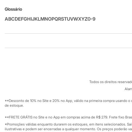
Sandálias
Glossário
Tênis
Diversão
A
B
C
D
E
F
G
H
I
J
K
L
M
N
O
P
Q
R
S
T
U
V
W
X
Y
Z
0-9
Marcas
Baby Club
Fifteen
Miss Fifteen
Palomino
Institucional
Produtos
Moda íntima
Calcinhas
Sobre a C&A
Cartão C&A
Cuecas
Sobre o cartã
Meias
Fornecedores
Pijamas
Termos e condições
C&A&VC
Moda praia
Conheça o pr
Política de privacidade
Biquínis e Maiôs
Todos os direitos reserva
Blusas de proteção
Trabalhe conosco
C&A Pay
Sungas
Sobre o C&A P
Alam
Sustentabilidade
Personagens
Solicite seu ca
Mapa do site
Bluey
**Desconto de 10% no Site e 20% no App, válido na primeira compra usando o 
Governança
Disney
Investidores
de estoque.
Hello Kitty
Ouvidoria / Rel
Sala de imprensa
Homem Aranha
Educação fina
**FRETE GRÁTIS no Site e no App em compras acima de R$ 279. Frete fixo Brasi
Minecraft
Privacidade
Sustentabilida
*Promoções válidas enquanto durarem os estoques, em itens selecionados. Sa
Naruto
Configuração de cookies
ilustrativas e podem ser encerradas a qualquer momento. Os preços poderão var
Patrulha Canina