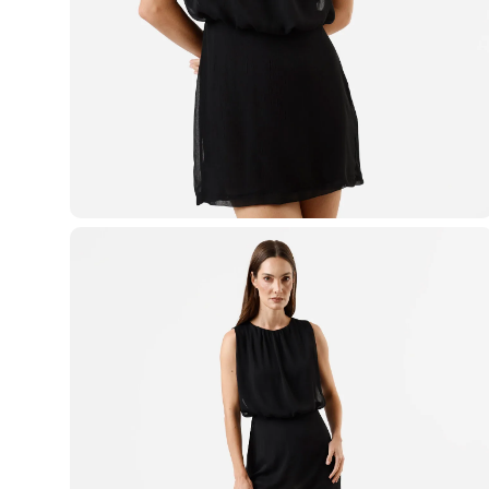
Casacos e Jaquetas
Jeans
Macacões
Saias
Shorts e Bermudas
Vestidos
Acessórios
Bolsas
Bonés e Chapéus
Bijoux
Cintos
Óculos
Relógios
Calçados
Botas
Chinelos
Rasteirinhas
Sandálias
Sapatilhas
Tênis
Marcas
City
Clock House
Mindset
Sawary