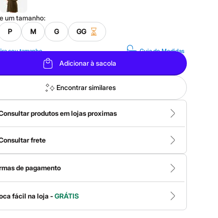
ne um
tamanho
:
P
M
G
GG
ira seu tamanho
Guia de Medidas
Adicionar à sacola
Encontrar similares
Consultar produtos em lojas proximas
Consultar frete
rmas de pagamento
oca fácil na loja -
GRÁTIS