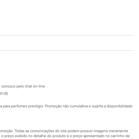
Baixe o app
Google store
Apple store
Atendimento
 conosco pelo chat on-line
01-05
Ajuda
Fale conosco
ara perfumes prestígio. Promoção não cumulativa e sujeita a disponibilidade
Nossas lojas
Nossas lojas plus size
Central de ética
 promoção. Todas as comunicações do site podem possuir imagens meramente
 o preço exibido no detalhe do produto e o preço apresentado no carrinho de