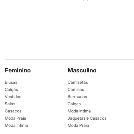
Infantil
Em alta
Arrumadinho para os meninos
Romântico para as meninas
Inverno
Novidades
Roupas menina
0 a 24 meses
1 a 5 anos
4 a 12 anos
10 a 16 anos
Roupas menino
0 a 24 meses
Feminino
Masculino
1 a 5 anos
4 a 12 anos
Blusas
Camisetas
10 a 16 anos
Calças
Acessórios
Camisas
Recém-nascido
Vestidos
Bermudas
Bolsas e Mochilas
Saias
Calças
Chapéus
Casacos
Calçados
Moda Íntima
Botas
Moda Praia
Jaquetas e Casacos
Chinelos
Moda Íntima
Moda Praia
Pantufas
Rasteirinhas