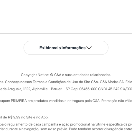
Serviços
Exibir mais informações
Tipos de serviços
o C&A
Clique e retire
Trocas e devoluções
ograma
Copyright Notice: © C&A e suas entidades relacionadas.
Formas de pagamento
dos. Conheça nossos Termos e Condições de Uso do Site C&A. C&A Modas SA. Fale
Todas as vantagens
ay
eda Araguaia, 1222, Alphaville - Barueri - SP Cep: 06455-000 CNPJ 45.242.914/00
Minha C&A
rtão
Cupons de desconto
cupom PRIMEIRA em produtos vendidos e entregues pela C&A. Promoção não válida p
Cartão presente
atórios
Sobre o cartão presente
nceira
l de R$ 9,99 no Site e no App.
de
iba o regulamento de cada campanha e ação promocional na vitrine específica da
iar durante a navegação, sem aviso prévio. Pode também ocorrer divergência entre