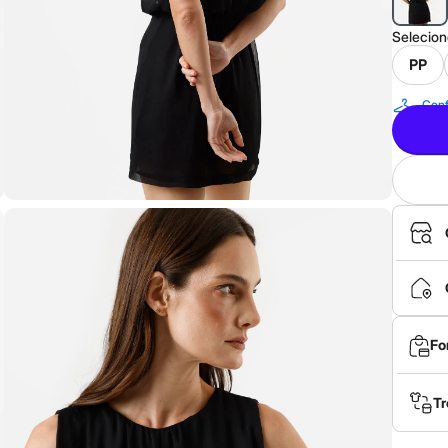
Selecio
PP
Conf
Fo
Tr