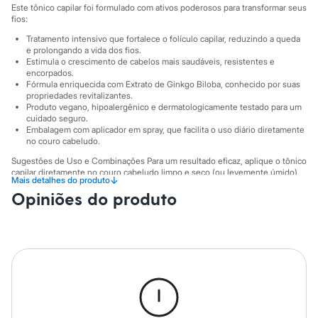
Sawary
Este tônico capilar foi formulado com ativos poderosos para transformar seus
Yessica
fios:
Moda esportiva
Tratamento intensivo que fortalece o folículo capilar, reduzindo a queda
Acessórios
e prolongando a vida dos fios.
Blusas
Estimula o crescimento de cabelos mais saudáveis, resistentes e
Calçados
encorpados.
Leggings
Fórmula enriquecida com Extrato de Ginkgo Biloba, conhecido por suas
Shorts e Bermudas
propriedades revitalizantes.
Tops
Produto vegano, hipoalergênico e dermatologicamente testado para um
Moda íntima
cuidado seguro.
Calcinhas
Embalagem com aplicador em spray, que facilita o uso diário diretamente
no couro cabeludo.
Cintas e Modeladores
Meias
Sugestões de Uso e Combinações Para um resultado eficaz, aplique o tônico
Pijamas
capilar diretamente no couro cabeludo limpo e seco (ou levemente úmido).
↓
Mais detalhes do produto
Sutiãs e Tops
Massageie suavemente com a ponta dos dedos para ativar a circulação e
Moda praia
Opiniões do produto
garantir a absorção do produto. Por ser um tratamento de uso contínuo,
Biquínis
utilize-o diariamente. Para potencializar os efeitos, combine-o com os outros
itens da linha Rapunzel.
Maiôs
Saídas de praia
A gente se encontra na C&A! ❤
Personagens
Plus size
Informacoes gerais:
Blusas e Camisetas
Cor
:
Único
Calças
Marcas
:
Lola Cosmetics
Casacos e Jaquetas
Jeans