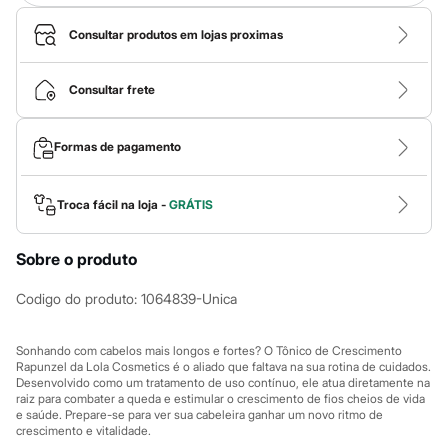
Calças
Casacos e Jaquetas
Consultar produtos em lojas proximas
Jeans
Macacões
Saias
Consultar frete
Shorts e Bermudas
Vestidos
Acessórios
Bolsas
Formas de pagamento
Bonés e Chapéus
Bijoux
Cintos
Troca fácil na loja -
GRÁTIS
Óculos
Relógios
Calçados
Sobre o produto
Botas
Chinelos
Codigo do produto
:
1064839-Unica
Rasteirinhas
Sandálias
Sapatilhas
Sonhando com cabelos mais longos e fortes? O Tônico de Crescimento
Tênis
Rapunzel da Lola Cosmetics é o aliado que faltava na sua rotina de cuidados.
Marcas
Desenvolvido como um tratamento de uso contínuo, ele atua diretamente na
City
raiz para combater a queda e estimular o crescimento de fios cheios de vida
Clock House
e saúde. Prepare-se para ver sua cabeleira ganhar um novo ritmo de
crescimento e vitalidade.
Mindset