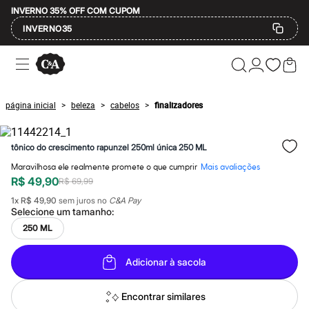
INVERNO 35% OFF COM CUPOM
INVERNO35
Ofertas
Compre por Departamento
Feminino
Masculino
página inicial
beleza
cabelos
finalizadores
>
>
>
Infantil
Calçados
Mindse7
tônico do crescimento rapunzel 250ml única 250 ML
Plus Size
Até 20% off
Maravilhosa ele realmente promete o que cumprir
Mais avaliações
Até 40% off
R$ 49,90
R$ 69,99
Até 60% off
A partir de 60% off
1
x
R$ 49,90
sem juros no
C&A Pay
Feminino
Selecione um
tamanho
:
Em alta
250 ML
Inverno
Alfaiataria
Novidades
Adicionar à sacola
Roupas
Blusas e Camisetas
Encontrar similares
Básicos