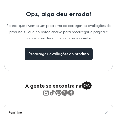
Moda esportiva
Shorts e Saias
Vestidos
Ops, algo deu errado!
Masculino
Em alta
Dia dos Pais
Parece que tivemos um problema ao carregar as avaliações do
Inverno
produto. Clique no botão abaixo para recarregar a página e
Novidades
vamos fazer tudo funcionar novamente!
Roupas
Bermudas
Camisas
Calças
Recarregar avaliações do produto
Camisetas e Regatas
Casacos e Jaquetas
Jeans
Polos
Acessórios
Bolsas e Mochilas
A gente se encontra na
Chapéus e Bonés
Cintos
Carteiras
Óculos
Relógios
Calçados
Feminino
Botas