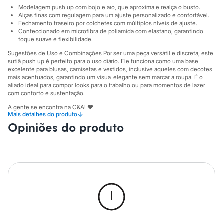
City
Modelagem push up com bojo e aro, que aproxima e realça o busto.
Clock House
Alças finas com regulagem para um ajuste personalizado e confortável.
Mindset
Fechamento traseiro por colchetes com múltiplos níveis de ajuste.
Sawary
Confeccionado em microfibra de poliamida com elastano, garantindo
Yessica
toque suave e flexibilidade.
Moda esportiva
Sugestões de Uso e Combinações Por ser uma peça versátil e discreta, este
Acessórios
sutiã push up é perfeito para o uso diário. Ele funciona como uma base
Blusas
excelente para blusas, camisetas e vestidos, inclusive aqueles com decotes
Calçados
mais acentuados, garantindo um visual elegante sem marcar a roupa. É o
Leggings
aliado ideal para compor looks para o trabalho ou para momentos de lazer
Shorts e Bermudas
com conforto e sustentação.
Tops
A gente se encontra na C&A! ❤
Moda íntima
↓
Mais detalhes do produto
Calcinhas
Opiniões do produto
Cintas e Modeladores
A Modelo veste tamanho P.
Suas medidas são:
Meias
Altura: 170cm / Busto: 72cm / Cintura: 60cm / Quadril: 81cm.
Pijamas
Sutiãs e Tops
Informacoes gerais:
Moda praia
Material
:
90% poliamida, 10% elastano
Biquínis
Cor
:
Marrom
Maiôs
Marcas
:
Soul Intimates
Saídas de praia
Tipo
:
Com aro
Personagens
Gênero
:
Feminino
Plus size
Blusas e Camisetas