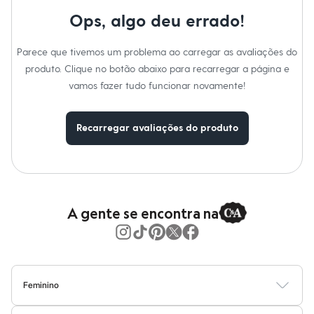
Calças
Casacos e Jaquetas
Ops, algo deu errado!
Jeans
Moda esportiva
Parece que tivemos um problema ao carregar as avaliações do
Shorts e Saias
Vestidos
produto. Clique no botão abaixo para recarregar a página e
Masculino
vamos fazer tudo funcionar novamente!
Em alta
Dia dos Pais
Inverno
Recarregar avaliações do produto
Novidades
Roupas
Bermudas
Camisas
Calças
Camisetas e Regatas
Casacos e Jaquetas
A gente se encontra na
Jeans
Polos
Acessórios
Bolsas e Mochilas
Chapéus e Bonés
Cintos
Feminino
Carteiras
Blusas
Calças
Vestidos
Saias
Casacos
Moda Praia
Moda Íntima
Óculos