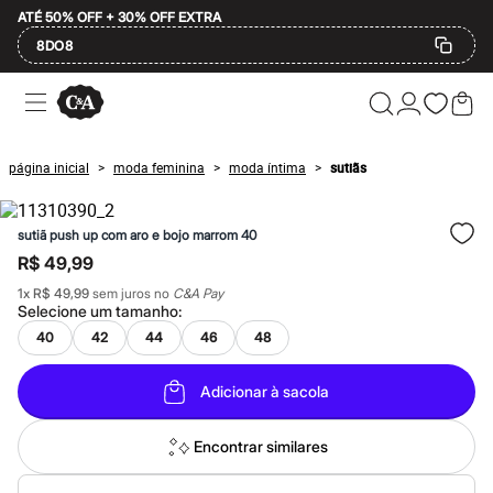
ATÉ 50% OFF + 30% OFF EXTRA
8DO8
Ofertas
Compre por Departamento
Feminino
Masculino
página inicial
moda feminina
moda íntima
sutiãs
>
>
>
Infantil
Calçados
Plus Size
sutiã push up com aro e bojo marrom 40
2 calçados por R$189
2 peças por R$199
R$ 49,99
3 lingeries por R$99
1
x
R$ 49,99
sem juros no
C&A Pay
3 itens de beleza por R$129
Selecione um
tamanho
:
Até 20% off
Até 40% off
40
42
44
46
48
Até 60% off
A partir de 60% off
Adicionar à sacola
Feminino
Em alta
Inverno
Encontrar similares
Alfaiataria
Novidades