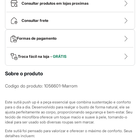
Roupas
Consultar produtos em lojas proximas
Blusas e Camisetas
Básicos
Calças
Consultar frete
Casacos e Jaquetas
Jeans
Macacões
Formas de pagamento
Saias
Shorts e Bermudas
Vestidos
Acessórios
Troca fácil na loja -
GRÁTIS
Bolsas
Bonés e Chapéus
Sobre o produto
Bijoux
Cintos
Óculos
Codigo do produto
:
1056601-Marrom
Relógios
Calçados
Botas
Este sutiã push up é a peça essencial que combina sustentação e conforto
Chinelos
para o dia a dia. Desenvolvido para realçar o busto de forma natural, ele se
ajusta perfeitamente ao corpo, proporcionando segurança e bem-estar. Seu
Rasteirinhas
tecido de microfibra oferece um toque macio e suave à pele, tornando-o
Sandálias
ideal para ser usado sob diversas roupas sem marcar.
Sapatilhas
Tênis
Este sutiã foi pensado para valorizar e oferecer o máximo de conforto. Seus
Marcas
detalhes incluem: