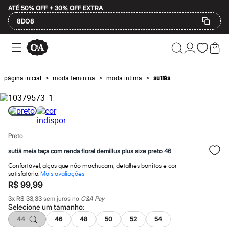
ATÉ 50% OFF + 30% OFF EXTRA
8DO8
Ofertas
Compre por Departamento
Feminino
Masculino
página inicial
moda feminina
moda íntima
sutiãs
>
>
>
Infantil
Calçados
Plus Size
2 calçados por R$189
2 peças por R$199
3 lingeries por R$99
Preto
3 itens de beleza por R$129
Até 20% off
sutiã meia taça com renda floral demillus plus size preto 46
Até 40% off
Até 60% off
Confortável, alças que não machucam, detalhes bonitos e cor
A partir de 60% off
satisfatória.
Mais avaliações
Feminino
R$ 99,99
Em alta
3
x
R$ 33,33
sem juros no
C&A Pay
Inverno
Selecione um
tamanho
:
Alfaiataria
44
46
48
50
52
54
Novidades