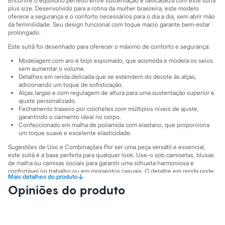
Encontre o equilíbrio perfeito entre sustentação e delicadeza com este sutiã
City
plus size. Desenvolvido para a rotina da mulher brasileira, este modelo
Clock House
oferece a segurança e o conforto necessários para o dia a dia, sem abrir mão
Mindset
da feminilidade. Seu design funcional com toque macio garante bem-estar
Sawary
prolongado.
Yessica
Moda esportiva
Este sutiã foi desenhado para oferecer o máximo de conforto e segurança:
Acessórios
Modelagem com aro e bojo espumado, que acomoda e modela os seios
Blusas
sem aumentar o volume.
Calçados
Detalhes em renda delicada que se estendem do decote às alças,
Leggings
adicionando um toque de sofisticação.
Shorts e Bermudas
Alças largas e com regulagem de altura para uma sustentação superior e
Tops
ajuste personalizado.
Fechamento traseiro por colchetes com múltiplos níveis de ajuste,
Moda íntima
garantindo o caimento ideal no corpo.
Calcinhas
Confeccionado em malha de poliamida com elastano, que proporciona
Cintas e Modeladores
um toque suave e excelente elasticidade.
Meias
Pijamas
Sugestões de Uso e Combinações Por ser uma peça versátil e essencial,
Sutiãs e Tops
este sutiã é a base perfeita para qualquer look. Use-o sob camisetas, blusas
de malha ou camisas sociais para garantir uma silhueta harmoniosa e
Moda praia
confortável no trabalho ou em momentos casuais. O detalhe em renda pode
Biquínis
↓
Mais detalhes do produto
aparecer sutilmente em decotes, trazendo um charme extra à produção.
Maiôs
Opiniões do produto
Saídas de praia
A gente se encontra na C&A! ❤
Personagens
Plus size
A Modelo veste tamanho 50.
Suas medidas são:
Blusas e Camisetas
Altura: 169cm / Busto: 107cm / Cintura: 93cm / Quadril: 125cm.