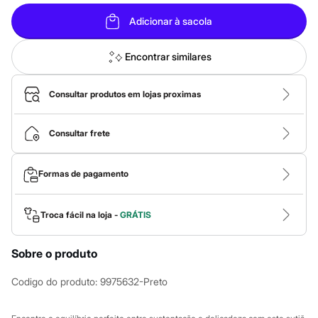
Roupas
Blusas e Camisetas
Adicionar à sacola
Básicos
Calças
Casacos e Jaquetas
Encontrar similares
Jeans
Macacões
Saias
Consultar produtos em lojas proximas
Shorts e Bermudas
Vestidos
Acessórios
Consultar frete
Bolsas
Bonés e Chapéus
Bijoux
Formas de pagamento
Cintos
Óculos
Relógios
Troca fácil na loja -
GRÁTIS
Calçados
Botas
Chinelos
Sobre o produto
Rasteirinhas
Sandálias
Codigo do produto
:
9975632-Preto
Sapatilhas
Tênis
Marcas