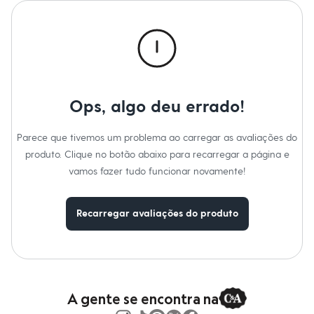
Calças
Casacos e Jaquetas
Informacoes gerais:
Jeans
Moda esportiva
Material
:
81% poliamida, 19% elastano
Cor
:
Preto
Shorts e Saias
Marcas
:
Demillus
Vestidos
Tipo
:
Dia a dia
Masculino
Gênero
:
Feminino
Em alta
Ops, algo deu errado!
Dia dos Pais
Inverno
Novidades
Parece que tivemos um problema ao carregar as avaliações do
Roupas
produto. Clique no botão abaixo para recarregar a página e
Bermudas
Camisas
vamos fazer tudo funcionar novamente!
Calças
Camisetas e Regatas
Casacos e Jaquetas
Recarregar avaliações do produto
Jeans
Polos
Acessórios
Bolsas e Mochilas
Chapéus e Bonés
Cintos
Carteiras
A gente se encontra na
Óculos