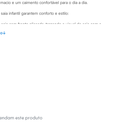
 macio e um caimento confortável para o dia a dia.
aia infantil garantem conforto e estilo:
aia com frente plissada, trazendo o visual de saia com a
rt.
to
↓
ja de algodão, um tecido resistente e de toque macio.
no por elástico, permitindo um caimento perfeito e confortável
or botão no transpasse e zíper interno, garantindo praticidade
binações Para um visual casual e divertido, combine este
seta estampada e tênis coloridos. Para ocasiões especiais,
ersário, aposte em uma blusa com detalhes delicados e uma
É uma peça versátil que acompanha as meninas em todos os
 C&A! ❤
mendam este produto