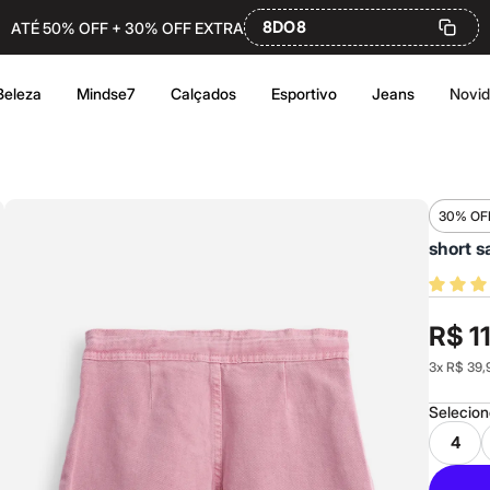
8DO8
ATÉ 50% OFF + 30% OFF EXTRA
Beleza
Mindse7
Calçados
Esportivo
Jeans
Novi
30% OF
short s
R$ 1
3
x
R$ 39,
Selecio
4