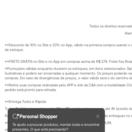
Sobre a C&A
Cartão C&A
Sandálias
Sobre o cartã
Fornecedores
Tênis
Diversão
Termos e condições
C&A&VC
Conheça o pr
Marcas
Política de privacidade
Baby Club
Todos os direitos reserva
Trabalhe conosco
C&A Pay
Fifteen
Sobre o C&A P
Alam
Miss Fifteen
Sustentabilidade
Solicite seu ca
Palomino
Mapa do site
**Desconto de 10% no Site e 20% no App, válido na primeira compra usando o 
Moda íntima
Governança
Investidores
de estoque.
Calcinhas
Ouvidoria / Rel
Cuecas
Sala de imprensa
Educação fina
**FRETE GRÁTIS no Site e no App em compras acima de R$ 279. Frete fixo Brasi
Meias
Privacidade
Pijamas
Sustentabilida
*Promoções válidas enquanto durarem os estoques, em itens selecionados. Sa
Configuração de cookies
Moda praia
ilustrativas e podem ser encerradas a qualquer momento. Os preços poderão var
Biquínis e Maiôs
Minha privacidade
compras. Em caso de divergências de preços, o valor válido será o do carrinho 
Blusas de proteção
**Retire suas compras realizadas pelo APP e site da C&A com a modalidade Clique
Sungas
pedido está pronto para retirada.
Personagens
Bluey
**Entrega Turbo e Rápida
Disney
Turbo: Pedidos aprovados entre 10h e 17h, serão entregues em até 4h (exceto d
Hello Kitty
Homem Aranha
Personal Shopper
Rápida: Pedidos com os pagamentos aprovados até as 10h, serão entregues no 
Minecraft
*O valor do frete para o turbo é R$ 24,99 e para a rápida é R$ 14,99.
Te ajudo a procurar produtos, montar looks e encontrar
Naruto
Formas de pagamento
presentes. O que está precisando?
*Essa condição ainda não estará disponível em todas as lojas.
Patrulha Canina