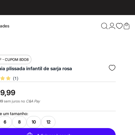
dades
Confira 
F - CUPOM 8DO8
aia plissada infantil de sarja rosa
(
1
)
19,99
99
sem juros no
C&A Pay
ne um
tamanho
:
6
8
10
12