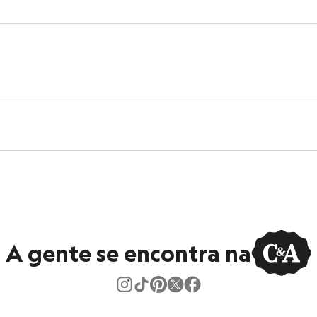
:
s:
 algodão
a
na
eca:
ratura máxima de 40ºC.
A gente se encontra na
ejamento.
tambor.
ral.
ratura baixa.