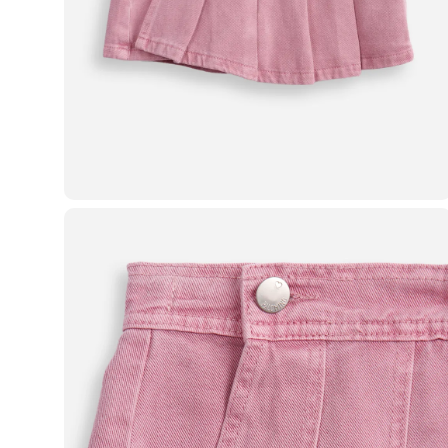
Casacos e Jaquetas
Jeans
Macacões
Saias
Shorts e Bermudas
Vestidos
Acessórios
Bolsas
Bonés e Chapéus
Bijoux
Cintos
Óculos
Relógios
Calçados
Botas
Chinelos
Rasteirinhas
Sandálias
Sapatilhas
Tênis
Marcas
City
Clock House
Mindset
Sawary