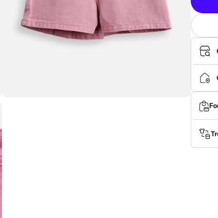
Fo
Tr