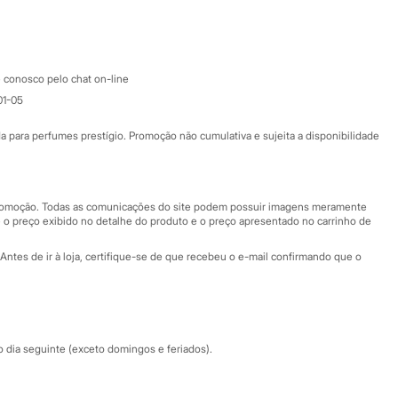
Google store
Apple store
Atendimento
 conosco pelo chat on-line
01-05
Ajuda
Fale conosco
ara perfumes prestígio. Promoção não cumulativa e sujeita a disponibilidade
Nossas lojas
Nossas lojas plus size
Central de ética
 promoção. Todas as comunicações do site podem possuir imagens meramente
 o preço exibido no detalhe do produto e o preço apresentado no carrinho de
Eventos
Antes de ir à loja, certifique-se de que recebeu o e-mail confirmando que o
Especial Dia dos Pais
dia seguinte (exceto domingos e feriados).