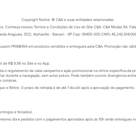
Tipos de serviços
o C&A
Clique e retire
Trocas e devoluções
ograma
Copyright Notice: © C&A e suas entidades relacionadas.
Formas de pagamento
dos. Conheça nossos Termos e Condições de Uso do Site C&A. C&A Modas SA. Fale
Todas as vantagens
ay
eda Araguaia, 1222, Alphaville - Barueri - SP Cep: 06455-000 CNPJ 45.242.914/00
Minha C&A
rtão
Cupons de desconto
cupom PRIMEIRA em produtos vendidos e entregues pela C&A. Promoção não válida p
Cartão presente
atórios
Sobre o cartão presente
nceira
l de R$ 9,99 no Site e no App.
de
iba o regulamento de cada campanha e ação promocional na vitrine específica da
iar durante a navegação, sem aviso prévio. Pode também ocorrer divergência entre
de compras.
 e Retire. O prazo de retirada é de até 1 dia útil após a aprovação do pagamento. 
omingos e feriados).
mesmo dia e pedidos com o pagamentos aprovados após as 10h serão entregues no 
Segurança e qualidade