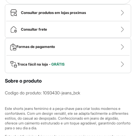
Roupas
Blusas e Camisetas
Básicos
Consultar produtos em lojas proximas
Calças
Casacos e Jaquetas
Jeans
Consultar frete
Macacões
Saias
Shorts e Bermudas
Formas de pagamento
Vestidos
Acessórios
Bolsas
Troca fácil na loja -
GRÁTIS
Bonés e Chapéus
Bijoux
Cintos
Sobre o produto
Óculos
Relógios
Codigo do produto
:
1093430-jeans_bck
Calçados
Botas
Chinelos
Este shorts jeans feminino é a peça-chave para criar looks modernos e
Rasteirinhas
confortáveis. Com um design versátil, ele se adapta facilmente a diferentes
Sandálias
estilos, do casual ao despojado. Confeccionado em jeans de algodão,
Sapatilhas
oferece um caimento estruturado e um toque agradável, garantindo conforto
Tênis
para o seu dia a dia.
Marcas