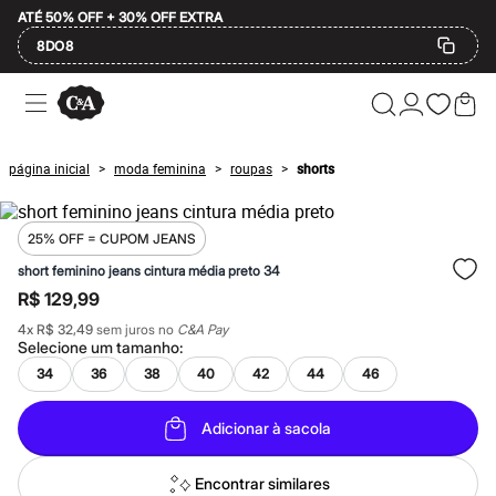
ATÉ 50% OFF + 30% OFF EXTRA
8DO8
Ofertas
Compre por Departamento
Feminino
Masculino
página inicial
moda feminina
roupas
shorts
>
>
>
Infantil
Calçados
Plus Size
2 calçados por R$189
25% OFF = CUPOM JEANS
2 peças por R$199
short feminino jeans cintura média preto 34
3 lingeries por R$99
R$ 129,99
3 itens de beleza por R$129
Até 20% off
4
x
R$ 32,49
sem juros no
C&A Pay
Até 40% off
Selecione um
tamanho
:
Até 60% off
34
36
38
40
42
44
46
A partir de 60% off
Feminino
Em alta
Adicionar à sacola
Inverno
Alfaiataria
Novidades
Encontrar similares