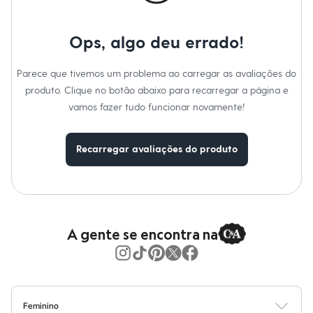
Calças
Gênero
:
Feminino
Casacos e Jaquetas
Jeans
Cuidados com a peca:
Ops, algo deu errado!
Moda esportiva
Shorts e Saias
Lavar à temperatura máxima de 40ºC.
Não alvejar.
Vestidos
Parece que tivemos um problema ao carregar as avaliações do
Não secar em secadora.
Masculino
Secar na vertical.
produto. Clique no botão abaixo para recarregar a página e
Em alta
Passar a temperatura média.
Dia dos Pais
vamos fazer tudo funcionar novamente!
Lavar a seco.
Inverno
Não limpar a úmido.
Novidades
Black.
Roupas
Recarregar avaliações do produto
Bermudas
Camisas
Calças
Camisetas e Regatas
Casacos e Jaquetas
Jeans
Polos
A gente se encontra na
Acessórios
Bolsas e Mochilas
Chapéus e Bonés
Cintos
Carteiras
Óculos
Feminino