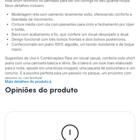
Este short feminino foi pensado para ser um coringa no seu guarda-roupa.
City
Seus detalhes incluem:
Clock House
Mindset
Modelagem reta com caimento levemente solto, oferecendo conforto e
Sawary
liberdade de movimento.
Yessica
Cintura média com cós com passantes para cinto e fechamento por zíper
Moda esportiva
e botão.
Barra com acabamento a fio, que confere um visual despojado e atual.
Acessórios
Design funcional com três bolsos frontais e dois bolsos posteriores.
Blusas
Confeccionado em jeans 100% algodão, um tecido resistente e de toque
Calçados
macio.
Leggings
Shorts e Bermudas
Sugestões de Uso e Combinações Para um visual casual, combine este short
Tops
jeans com uma camiseta básica e tênis. Se a ideia é um look mais elaborado
para a noite, aposte em uma blusa cropped, uma jaqueta de poliuretano e um
Moda íntima
coturno. É a escolha perfeita para um passeio no parque, um encontro com
Calcinhas
amigos ou um festival.
Cintas e Modeladores
↓
Mais detalhes do produto
Meias
A gente se encontra na C&A! ❤
Opiniões do produto
Pijamas
Sutiãs e Tops
A Modelo veste tamanho P.
Suas medidas são:
Moda praia
Altura: 173cm / Busto: 86cm / Cintura: 63cm / Quadril: 94cm.
Biquínis
Maiôs
Informacoes gerais:
Saídas de praia
Personagens
Material
:
100% algodão
Tipo
:
Short
Plus size
Cor
:
Preto
Blusas e Camisetas
Marcas
:
C&A