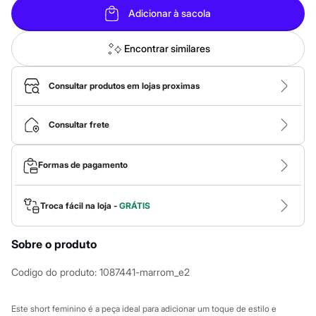
Calças
Adicionar à sacola
Casacos e Jaquetas
Jeans
Macacões
Encontrar similares
Saias
Shorts e Bermudas
Vestidos
Consultar produtos em lojas proximas
Acessórios
Bolsas
Bonés e Chapéus
Consultar frete
Bijoux
Cintos
Óculos
Formas de pagamento
Relógios
Calçados
Botas
Chinelos
Troca fácil na loja -
GRÁTIS
Rasteirinhas
Sandálias
Sapatilhas
Sobre o produto
Tênis
Marcas
Codigo do produto
:
1087441-marrom_e2
City
Clock House
Mindset
Este short feminino é a peça ideal para adicionar um toque de estilo e