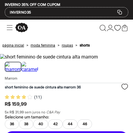
INVERNO 35% OFF COM CUPOM
INVERNO35
Ofertas
Compre por Departamento
Feminino
Masculino
página inicial
moda feminina
roupas
shorts
>
>
>
Infantil
Calçados
Mindse7
Plus Size
Até 20% off
Até 40% off
Marrom
Até 60% off
A partir de 60% off
short feminino de suede cintura alta marrom 36
Feminino
Em alta
(
11
)
Inverno
R$ 159,99
Alfaiataria
Novidades
5
x
R$ 31,99
sem juros no
C&A Pay
Selecione um
tamanho
:
Roupas
Blusas e Camisetas
36
38
40
42
44
46
Básicos