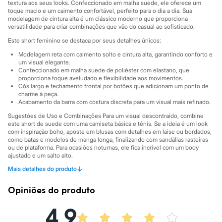
Sawary
textura aos seus looks. Confeccionado em malha suede, ele oferece um
Yessica
toque macio e um caimento confortável, perfeito para o dia a dia. Sua
modelagem de cintura alta é um clássico moderno que proporciona
Moda esportiva
versatilidade para criar combinações que vão do casual ao sofisticado.
Acessórios
Blusas
Este short feminino se destaca por seus detalhes únicos:
Calçados
Modelagem reta com caimento solto e cintura alta, garantindo conforto e
Leggings
um visual elegante.
Shorts e Bermudas
Confeccionado em malha suede de poliéster com elastano, que
Tops
proporciona toque aveludado e flexibilidade aos movimentos.
Moda íntima
Cós largo e fechamento frontal por botões que adicionam um ponto de
Calcinhas
charme à peça.
Cintas e Modeladores
Acabamento da barra com costura discreta para um visual mais refinado.
Meias
Sugestões de Uso e Combinações Para um visual descontraído, combine
Pijamas
este short de suede com uma camiseta básica e tênis. Se a ideia é um look
Sutiãs e Tops
com inspiração boho, aposte em blusas com detalhes em laise ou bordados,
Moda praia
como batas e modelos de manga longa, finalizando com sandálias rasteiras
Biquínis
ou de plataforma. Para ocasiões noturnas, ele fica incrível com um body
Maiôs
ajustado e um salto alto.
Saídas de praia
↓
Mais detalhes do produto
A gente se encontra na C&A! ❤
Personagens
Plus size
C&A & EDITORAS DE MODA Uma curadoria de looks feita pelas editoras de
Blusas e Camisetas
Opiniões do produto
moda das revistas mais importantes do país, trazendo as maiores tendências
Calças
da estação por quem sabe tudo do assunto!/38
Casacos e Jaquetas
4.9
Jeans
A Modelo veste tamanho P.
Suas medidas são: