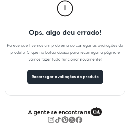
Material
:
100% algodão
Moda esportiva
Cor
:
Preto
Shorts e Saias
Marcas
:
Clock House
Vestidos
Gênero
:
Masculino
Masculino
Em alta
Dia dos Pais
Ops, algo deu errado!
Inverno
Novidades
Roupas
Parece que tivemos um problema ao carregar as avaliações do
Bermudas
produto. Clique no botão abaixo para recarregar a página e
Camisas
Calças
vamos fazer tudo funcionar novamente!
Camisetas e Regatas
Casacos e Jaquetas
Jeans
Recarregar avaliações do produto
Polos
Acessórios
Bolsas e Mochilas
Chapéus e Bonés
Cintos
Carteiras
A gente se encontra na
Óculos
Relógios
Calçados
Botas