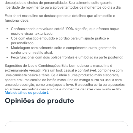
Sawary
despojados e cheios de personalidade. Seu caimento solto garante
Yessica
liberdade de movimento para aproveitar todos os momentos do dia a dia.
Moda esportiva
Este short masculino se destaca por seus detalhes que aliam estilo e
Acessórios
funcionalidade:
Blusas
Calçados
Confeccionado em veludo cotelê 100% algodão, que oferece toque
Leggings
macio e visual texturizado.
Shorts e Bermudas
Cós com elástico embutido e cordão para um ajuste prático e
personalizado.
Tops
Modelagem com caimento solto e comprimento curto, garantindo
Moda íntima
conforto e um estilo atual.
Calcinhas
Peça funcional com dois bolsos frontais e um bolso na parte posterior.
Cintas e Modeladores
Meias
Sugestões de Uso e Combinações Esta bermuda curta masculina é
Pijamas
extremamente versátil. Para um look casual e confortável, combine-a com
uma camiseta básica e tênis. Se a ideia é uma produção mais elaborada,
Sutiãs e Tops
aposte em uma camisa de botão masculina de manga curta ou use-a com
Moda praia
uma sobreposição, como uma jaqueta leve. É a escolha certa para passeios
Biquínis
ao ar livre, encontros com amigos e momentos de lazer com muito estilo.
Maiôs
↓
Mais detalhes do produto
Saídas de praia
A gente se encontra na C&A! ❤
Opiniões do produto
Personagens
Plus size
O Modelo veste tamanho 42.
Suas medidas são:
Blusas e Camisetas
Altura: 189cm / Cintura: 75cm / Quadril: 91cm.
Calças
Casacos e Jaquetas
Informacoes gerais:
Jeans