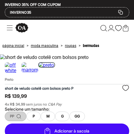
INVERNO 35% OFF COM CUPOM
INVERNO35
Ofertas
Compre por Departamento
Feminino
Masculino
página inicial
moda masculina
roupas
bermudas
>
>
>
Infantil
Calçados
Mindse7
Plus Size
Até 20% off
Até 40% off
Preto
Até 60% off
A partir de 60% off
short de veludo cotelê com bolsos preto P
Feminino
R$ 139,99
Em alta
Inverno
4
x
R$ 34,99
sem juros no
C&A Pay
Alfaiataria
Selecione um
tamanho
:
Novidades
PP
P
M
G
GG
Roupas
Blusas e Camisetas
Básicos
Adicionar à sacola