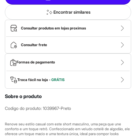
Calças
Casacos e Jaquetas
Jeans
Encontrar similares
Macacões
Saias
Shorts e Bermudas
Consultar produtos em lojas proximas
Vestidos
Acessórios
Bolsas
Consultar frete
Bonés e Chapéus
Bijoux
Cintos
Formas de pagamento
Óculos
Relógios
Calçados
Troca fácil na loja -
GRÁTIS
Botas
Chinelos
Rasteirinhas
Sobre o produto
Sandálias
Sapatilhas
Codigo do produto
:
1039967-Preto
Tênis
Marcas
City
Renove seu estilo casual com este short masculino, uma peça que une
Clock House
conforto e um toque retrô. Confeccionado em veludo cotelê de algodão, ele
Mindset
oferece um toque macio e uma textura única, ideal para compor looks