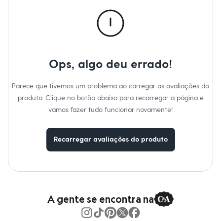
Roupas
Blusas e Camisetas
Básicos
Calças
Casacos e Jaquetas
Jeans
Macacões
Ops, algo deu errado!
Saias
Shorts e Bermudas
Vestidos
Parece que tivemos um problema ao carregar as avaliações do
Acessórios
produto. Clique no botão abaixo para recarregar a página e
Bolsas
Bonés e Chapéus
vamos fazer tudo funcionar novamente!
Bijoux
Cintos
Óculos
Recarregar avaliações do produto
Relógios
Calçados
Botas
Chinelos
Rasteirinhas
Sandálias
Sapatilhas
A gente se encontra na
Tênis
Marcas