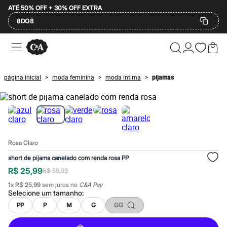
ATÉ 50% OFF + 30% OFF EXTRA
8DO8
Ofertas
Compre por Departamento
Feminino
Masculino
página inicial
moda feminina
moda íntima
pijamas
>
>
>
Infantil
Calçados
Mindse7
Plus Size
Até 20% off
Até 40% off
Até 60% off
Rosa Claro
A partir de 60% off
Feminino
short de pijama canelado com renda rosa PP
Em alta
R$ 25,99
R$ 59,99
Inverno
Alfaiataria
1
x
R$ 25,99
sem juros no
C&A Pay
Novidades
Selecione um
tamanho
:
Roupas
PP
P
M
G
GG
Blusas e Camisetas
Básicos