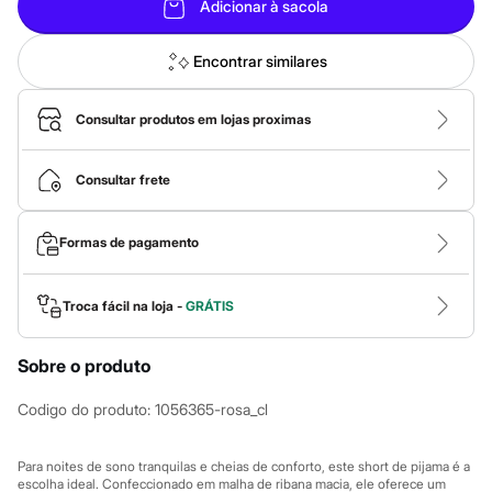
Calças
Adicionar à sacola
Casacos e Jaquetas
Jeans
Macacões
Encontrar similares
Saias
Shorts e Bermudas
Vestidos
Consultar produtos em lojas proximas
Acessórios
Bolsas
Bonés e Chapéus
Consultar frete
Bijoux
Cintos
Óculos
Formas de pagamento
Relógios
Calçados
Botas
Troca fácil na loja -
GRÁTIS
Chinelos
Rasteirinhas
Sandálias
Sobre o produto
Sapatilhas
Tênis
Codigo do produto
:
1056365-rosa_cl
Marcas
City
Clock House
Para noites de sono tranquilas e cheias de conforto, este short de pijama é a
Mindset
escolha ideal. Confeccionado em malha de ribana macia, ele oferece um