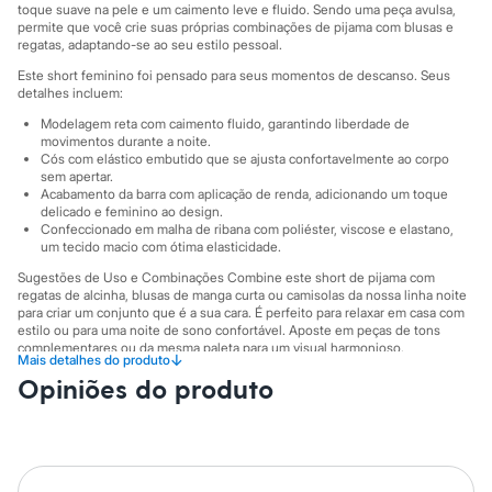
Sawary
toque suave na pele e um caimento leve e fluido. Sendo uma peça avulsa,
Yessica
permite que você crie suas próprias combinações de pijama com blusas e
Moda esportiva
regatas, adaptando-se ao seu estilo pessoal.
Acessórios
Este short feminino foi pensado para seus momentos de descanso. Seus
Blusas
detalhes incluem:
Calçados
Leggings
Modelagem reta com caimento fluido, garantindo liberdade de
Shorts e Bermudas
movimentos durante a noite.
Cós com elástico embutido que se ajusta confortavelmente ao corpo
Tops
sem apertar.
Moda íntima
Acabamento da barra com aplicação de renda, adicionando um toque
Calcinhas
delicado e feminino ao design.
Cintas e Modeladores
Confeccionado em malha de ribana com poliéster, viscose e elastano,
Meias
um tecido macio com ótima elasticidade.
Pijamas
Sugestões de Uso e Combinações Combine este short de pijama com
Sutiãs e Tops
regatas de alcinha, blusas de manga curta ou camisolas da nossa linha noite
Moda praia
para criar um conjunto que é a sua cara. É perfeito para relaxar em casa com
Biquínis
estilo ou para uma noite de sono confortável. Aposte em peças de tons
Maiôs
complementares ou da mesma paleta para um visual harmonioso.
Saídas de praia
↓
Mais detalhes do produto
Personagens
A gente se encontra na C&A! ❤
Opiniões do produto
Plus size
Blusas e Camisetas
A Modelo veste tamanho P.
Suas medidas são:
Calças
Altura: 168cm / Busto: 76cm / Cintura: 66cm / Quadril: 94cm.
Casacos e Jaquetas
Jeans
Informacoes gerais: