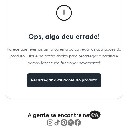
Moda esportiva
Material
:
65% poliéster, 32% viscose, 3% elastano
Shorts e Saias
Tipo
:
Short doll
Vestidos
Cor
:
Rosa
Masculino
Marcas
:
Soul Intimates
Em alta
Dia dos Pais
Inverno
Ops, algo deu errado!
Novidades
Roupas
Bermudas
Parece que tivemos um problema ao carregar as avaliações do
Camisas
produto. Clique no botão abaixo para recarregar a página e
Calças
vamos fazer tudo funcionar novamente!
Camisetas e Regatas
Casacos e Jaquetas
Jeans
Polos
Recarregar avaliações do produto
Acessórios
Bolsas e Mochilas
Chapéus e Bonés
Cintos
Carteiras
Óculos
A gente se encontra na
Relógios
Calçados
Botas