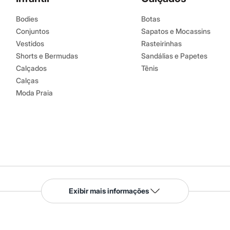
Bodies
Botas
Conjuntos
Sapatos e Mocassins
Vestidos
Rasteirinhas
Shorts e Bermudas
Sandálias e Papetes
Calçados
Tênis
Calças
Moda Praia
Serviços
Exibir mais informações
Tipos de serviços
o C&A
Clique e retire
Trocas e devoluções