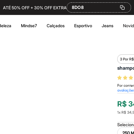
8DO8
ATÉ 50% OFF + 30% OFF EXTRA
Beleza
Mindse7
Calçados
Esportivo
Jeans
Novi
3 Por R
shampo
Por conter
avaliaçõe
R$ 3
1
x
R$ 34,
Selecio
250 