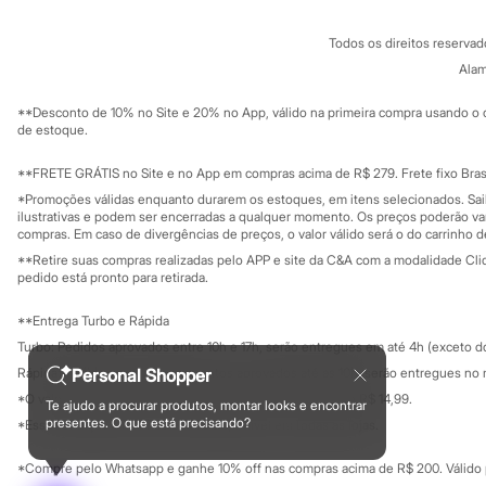
Chinelos
Conheça o pr
Política de privacidade
Pantufas
Todos os direitos reserva
Trabalhe conosco
C&A Pay
Rasteirinhas
Sobre o C&A P
Alam
Sandálias
Sustentabilidade
Tênis
Solicite seu ca
Mapa do site
Diversão
**Desconto de 10% no Site e 20% no App, válido na primeira compra usando o 
Governança
Investidores
de estoque.
Marcas
Ouvidoria / Rel
Baby Club
Sala de imprensa
Fifteen
Educação fina
**FRETE GRÁTIS no Site e no App em compras acima de R$ 279. Frete fixo Brasi
Miss Fifteen
Privacidade
Sustentabilida
*Promoções válidas enquanto durarem os estoques, em itens selecionados. Sa
Configuração de cookies
Palomino
ilustrativas e podem ser encerradas a qualquer momento. Os preços poderão var
Moda íntima
Minha privacidade
compras. Em caso de divergências de preços, o valor válido será o do carrinho 
Calcinhas
**Retire suas compras realizadas pelo APP e site da C&A com a modalidade Clique
Cuecas
pedido está pronto para retirada.
Meias
Pijamas
**Entrega Turbo e Rápida
Moda praia
Biquínis e Maiôs
Turbo: Pedidos aprovados entre 10h e 17h, serão entregues em até 4h (exceto d
Blusas de proteção
Rápida: Pedidos com os pagamentos aprovados até as 10h, serão entregues no 
Personal Shopper
Sungas
*O valor do frete para o turbo é R$ 24,99 e para a rápida é R$ 14,99.
Personagens
Te ajudo a procurar produtos, montar looks e encontrar
Formas de pagamento
presentes. O que está precisando?
Bluey
*Essa condição ainda não estará disponível em todas as lojas.
Disney
Hello Kitty
*Compre pelo Whatsapp e ganhe 10% off nas compras acima de R$ 200. Válido p
Homem Aranha