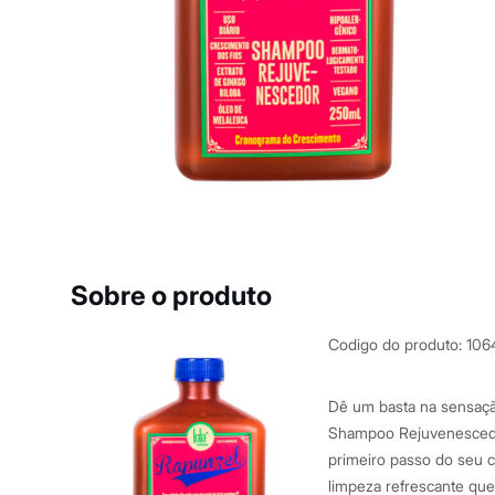
Blusas e Camisetas
Básicos
Calças
Casacos e Jaquetas
Jeans
Macacões
Saias
Shorts e Bermudas
Vestidos
Acessórios
Bolsas
Bonés e Chapéus
Bijoux
Cintos
Óculos
Sobre o produto
Relógios
Calçados
Botas
Codigo do produto
:
106
Chinelos
Rasteirinhas
Sandálias
Dê um basta na sensação
Sapatilhas
Shampoo Rejuvenescedor
Tênis
primeiro passo do seu
Marcas
City
limpeza refrescante que