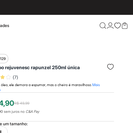
dades
Confira 
$129
o rejuvenesc rapunzel 250ml única
(
7
)
 óleo, ele demora a espumar, mas o cheiro é maravilhoso.
Mais
s
4,90
R$ 49,99
90
sem juros no
C&A Pay
ne um
tamanho
:
ML