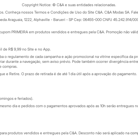
ograma
Copyright Notice: © C&A e suas entidades relacionadas.
Formas de pagamento
dos. Conheça nossos Termos e Condições de Uso do Site C&A. C&A Modas SA. Fale
Todas as vantagens
ay
eda Araguaia, 1222, Alphaville - Barueri - SP Cep: 06455-000 CNPJ 45.242.914/00
Minha C&A
rtão
Cupons de desconto
cupom PRIMEIRA em produtos vendidos e entregues pela C&A. Promoção não válida p
Cartão presente
atórios
Sobre o cartão presente
nceira
l de R$ 9,99 no Site e no App.
de
iba o regulamento de cada campanha e ação promocional na vitrine específica da
iar durante a navegação, sem aviso prévio. Pode também ocorrer divergência entre
de compras.
 e Retire. O prazo de retirada é de até 1 dia útil após a aprovação do pagamento. 
omingos e feriados).
mesmo dia e pedidos com o pagamentos aprovados após as 10h serão entregues no 
Segurança e qualidade
ara produtos vendidos e entregues pela C&A. Desconto não será aplicado na compr