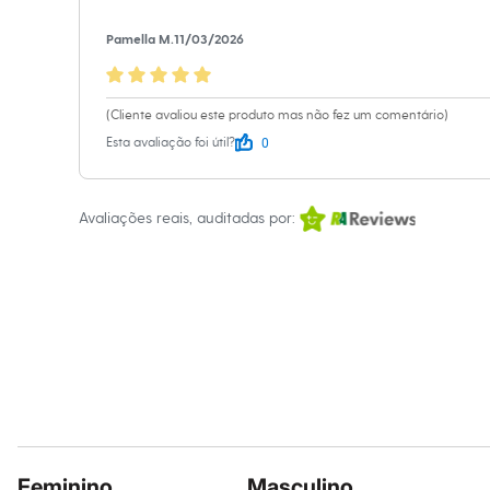
Calçados
Botas
Pamella M.
11/03/2026
Chinelos
Sapatos
Sandálias e Papetes
Tênis
(Cliente avaliou este produto mas não fez um comentário)
Moda esportiva
0
Esta avaliação foi útil?
Acessórios
Bermudas
Camisetas
Calças
Avaliações reais, auditadas por:
Calçados
Regatas
Moda íntima
Cuecas
Meias
Pijamas
Moda praia
Personagens
Plus size
Blusas e Camisetas
Calças
Camisas
Casacos e Jaquetas
Jeans
Feminino
Masculino