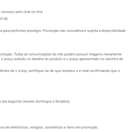
Atendimento
 conosco pelo chat on-line
01-05
Ajuda
Fale conosco
ara perfumes prestígio. Promoção não cumulativa e sujeita a disponibilidade
Nossas lojas
Nossas lojas plus size
Central de ética
 promoção. Todas as comunicações do site podem possuir imagens meramente
 o preço exibido no detalhe do produto e o preço apresentado no carrinho de
Eventos
Antes de ir à loja, certifique-se de que recebeu o e-mail confirmando que o
Especial Dia dos Pais
dia seguinte (exceto domingos e feriados).
a de eletrônicos, relógios, cosméticos e itens em promoção.