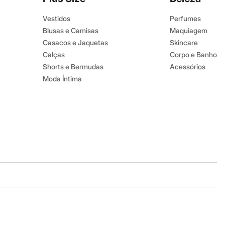
Vestidos
Perfumes
Blusas e Camisas
Maquiagem
Casacos e Jaquetas
Skincare
Calças
Corpo e Banho
Shorts e Bermudas
Acessórios
Moda Íntima
Baixe o app
Google store
Apple store