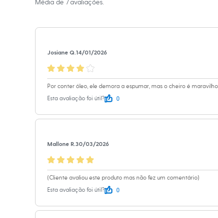
Média de
7
avaliações.
Casacos e Jaquetas
projeto de cabelo longo
Jeans
Moda esportiva
A gente se encontra na
Shorts e Saias
Vestidos
Informacoes gerai
Masculino
Josiane Q.
14/01/2026
Em alta
Cor
:
Único
Dia dos Pais
Inverno
Marcas
:
Lola 
Novidades
Por conter óleo, ele demora a espumar, mas o cheiro é maravilho
Roupas
0
Esta avaliação foi útil?
Bermudas
Camisas
Calças
Camisetas e Regatas
Casacos e Jaquetas
Jeans
Mallone R.
30/03/2026
Polos
Acessórios
Bolsas e Mochilas
(Cliente avaliou este produto mas não fez um comentário)
Chapéus e Bonés
Cintos
0
Esta avaliação foi útil?
Carteiras
Óculos
Relógios