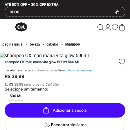
ATÉ 50% OFF + 30% OFF EXTRA
8DO8
Ofertas
Compre por Departamento
Feminino
Masculino
página inicial
beleza
cabelos
shampoo
>
>
>
Infantil
Calçados
Mindse7
shampoo OX mari maria vita glow 500ml 500 ML
Plus Size
Até 20% off
Excelente e tem um cheiro maravilhoso.
Mais avaliações
Até 40% off
R$ 39,99
Até 60% off
A partir de 60% off
1
x
R$ 39,99
sem juros no
C&A Pay
Feminino
Selecione um
tamanho
:
Em alta
500 ML
Inverno
Alfaiataria
Novidades
Adicionar à sacola
Roupas
Blusas e Camisetas
Encontrar similares
Básicos