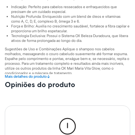
Sawary
Yessica
Indicação: Perfeito para cabelos ressecados e enfraquecidos que
Moda esportiva
precisam de um cuidado especial.
Nutrição Profunda: Enriquecido com um blend de óleos e vitaminas
Acessórios
como A, C, D, E, complexo B, ômega 3 e 6.
Blusas
Força e Brilho: Auxilia no crescimento saudável, fortalece a fibra capilar e
Calçados
proporciona um brilho espetacular.
Leggings
Tecnologia Exclusiva: Possui o Sistema OX Beleza Duradoura, que libera
Shorts e Bermudas
ativos de forma prolongada ao longo do dia.
Tops
Sugestões de Uso e Combinações Aplique o shampoo nos cabelos
Moda íntima
molhados, massageando o couro cabeludo suavemente até formar espuma.
Calcinhas
Espalhe pelo comprimento e pontas, enxágue bem e, se necessário, repita o
Cintas e Modeladores
processo. Para um tratamento completo e resultados ainda mais incríveis,
Meias
utilize os outros produtos da linha OX Mari Maria Vita Glow, como o
Pijamas
condicionador e a máscara de tratamento.
↓
Mais detalhes do produto
Sutiãs e Tops
A gente se encontra na C&A! ❤
Moda praia
Opiniões do produto
Biquínis
Informacoes gerais:
Maiôs
Tipo de Cabelo
:
Secos
Saídas de praia
Marcas
:
Mari Maria
Personagens
Plus size
Blusas e Camisetas
Calças
Casacos e Jaquetas
Jeans