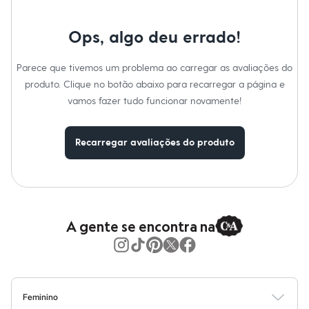
Moda esportiva
Shorts e Saias
Vestidos
Ops, algo deu errado!
Masculino
Em alta
Dia dos Pais
Parece que tivemos um problema ao carregar as avaliações do
Inverno
produto. Clique no botão abaixo para recarregar a página e
Novidades
vamos fazer tudo funcionar novamente!
Roupas
Bermudas
Camisas
Calças
Recarregar avaliações do produto
Camisetas e Regatas
Casacos e Jaquetas
Jeans
Polos
Acessórios
Bolsas e Mochilas
A gente se encontra na
Chapéus e Bonés
Cintos
Carteiras
Óculos
Relógios
Calçados
Feminino
Botas