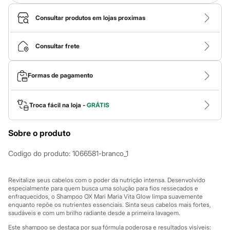
Calças
Casacos e Jaquetas
Consultar produtos em lojas proximas
Jeans
Macacões
Saias
Consultar frete
Shorts e Bermudas
Vestidos
Acessórios
Bolsas
Formas de pagamento
Bonés e Chapéus
Bijoux
Cintos
Troca fácil na loja -
GRÁTIS
Óculos
Relógios
Calçados
Sobre o produto
Botas
Chinelos
Codigo do produto
:
1066581-branco_1
Rasteirinhas
Sandálias
Sapatilhas
Revitalize seus cabelos com o poder da nutrição intensa. Desenvolvido
Tênis
especialmente para quem busca uma solução para fios ressecados e
Marcas
enfraquecidos, o Shampoo OX Mari Maria Vita Glow limpa suavemente
City
enquanto repõe os nutrientes essenciais. Sinta seus cabelos mais fortes,
Clock House
saudáveis e com um brilho radiante desde a primeira lavagem.
Mindset
Este shampoo se destaca por sua fórmula poderosa e resultados visíveis: