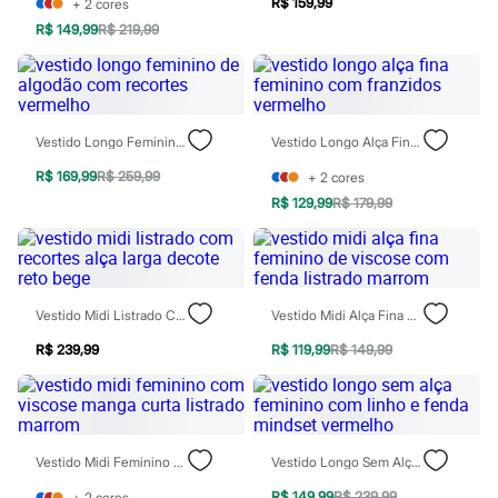
Sawary
R$ 159,99
+
2
cores
Yessica
R$ 149,99
R$ 219,99
Moda esportiva
Acessórios
Blusas
Calçados
Leggings
Vestido Longo Feminino De Algodão Com Recortes Vermelho
Vestido Longo Alça Fina Feminino Com Franzidos Vermelho
Shorts e Bermudas
Tops
R$ 169,99
R$ 259,99
+
2
cores
Moda íntima
Calcinhas
R$ 129,99
R$ 179,99
Cintas e Modeladores
Meias
Pijamas
Sutiãs e Tops
Moda praia
Vestido Midi Listrado Com Recortes Alça Larga Decote Reto Bege
Vestido Midi Alça Fina Feminino De Viscose Com Fenda Listrado Marrom
Biquínis
Maiôs
R$ 239,99
R$ 119,99
R$ 149,99
Saídas de praia
Personagens
Plus size
Blusas e Camisetas
Calças
Vestido Midi Feminino Com Viscose Manga Curta Listrado Marrom
Vestido Longo Sem Alça Feminino Com Linho E Fenda Mindset Vermelho
Casacos e Jaquetas
Jeans
R$ 149,99
R$ 239,99
+
2
cores