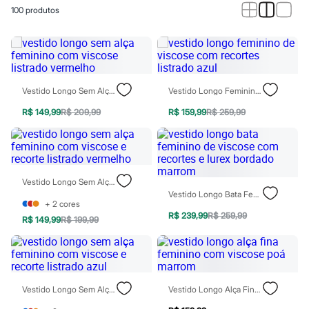
Calças
100
produtos
Casacos e Jaquetas
Jeans
Macacões
Saias
Shorts e Bermudas
Vestidos
Acessórios
Vestido Longo Sem Alça Feminino Com Viscose Listrado Vermelho
Vestido Longo Feminino De Viscose Com Recortes Listrado Azul
Bolsas
Bonés e Chapéus
R$ 149,99
R$ 209,99
R$ 159,99
R$ 259,99
Bijoux
Cintos
Óculos
Relógios
Calçados
Vestido Longo Sem Alça Feminino Com Viscose E Recorte Listrado Vermelho
Botas
Vestido Longo Bata Feminino De Viscose Com Recortes E Lurex Bordado Marrom
Chinelos
+
2
cores
Rasteirinhas
R$ 239,99
R$ 259,99
R$ 149,99
R$ 199,99
Sandálias
Sapatilhas
Tênis
Marcas
City
Clock House
Vestido Longo Sem Alça Feminino Com Viscose E Recorte Listrado Azul
Vestido Longo Alça Fina Feminino Com Viscose Poá Marrom
Mindset