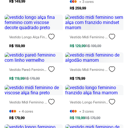
R$ 149,99
+
3
cores
Rasteirinhas
Sandálias
R$ 259,99
Tênis
Diversão
Marcas
Baby Club
Fifteen
Vestido Longo Alça Fina Feminino Com Viscose Decote Quadrado Preto
Vestido Midi Feminino Sem Alça Com Franzido Mindset Marrom
Miss Fifteen
Palomino
R$ 159,99
R$ 129,99
R$ 199,99
Moda íntima
Calcinhas
Cuecas
Meias
Vestido Pareô Feminino Com Linho Vermelho
Vestido Midi Feminino De Algodão Marrom
Pijamas
Moda praia
R$ 119,99
R$ 179,99
R$ 179,99
Biquínis e Maiôs
Blusas de proteção
Sungas
Personagens
Bluey
Vestido Midi Feminino De Viscose Alça Fina Preto
Vestido Longo Feminino Franzido Alça Fina Marrom
Disney
Hello Kitty
+
4
cores
+
3
cores
Homem Aranha
R$ 179,99
R$ 119,99
R$ 179,99
Minecraft
Naruto