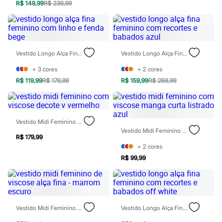
Chinelos
R$ 149,99
R$ 239,99
Sapatos
Sandálias e Papetes
Tênis
Moda esportiva
Acessórios
Vestido Longo Alça Fina Feminino Com Linho E Fenda Bege
Vestido Longo Alça Fina Feminino Com Recortes E Babados Azul
Bermudas
Camisetas
+
3
cores
+
2
cores
Calças
R$ 119,99
R$ 179,99
R$ 159,99
R$ 259,99
Calçados
Regatas
Moda íntima
Cuecas
Meias
Vestido Midi Feminino Com Viscose Decote V Vermelho
Pijamas
Vestido Midi Feminino Com Viscose Manga Curta Listrado Azul
Moda praia
R$ 179,99
Personagens
+
2
cores
Plus size
R$ 99,99
Blusas e Camisetas
Calças
Camisas
Casacos e Jaquetas
Jeans
Vestido Midi Feminino De Viscose Alça Fina - Marrom Escuro
Vestido Longo Alça Fina Feminino Com Recortes E Babados Off White
Moda esportiva
Shorts e Bermudas