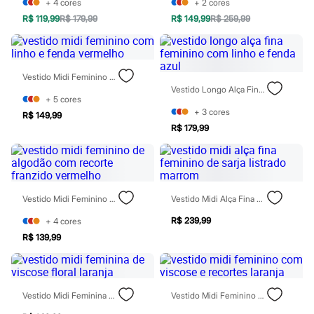
+
4
cores
+
2
cores
Todos os produtos
Infantil
R$ 119,99
R$ 179,99
R$ 149,99
R$ 259,99
Em alta
Arrumadinho para os meninos
Romântico para as meninas
Inverno
Vestido Midi Feminino Com Linho E Fenda Vermelho
Novidades
Vestido Longo Alça Fina Feminino Com Linho E Fenda Azul
Roupas menina
+
5
cores
0 a 24 meses
+
3
cores
R$ 149,99
1 a 5 anos
R$ 179,99
4 a 12 anos
10 a 16 anos
Roupas menino
0 a 24 meses
1 a 5 anos
4 a 12 anos
Vestido Midi Feminino De Algodão Com Recorte Franzido Vermelho
Vestido Midi Alça Fina Feminino De Sarja Listrado Marrom
10 a 16 anos
Acessórios
R$ 239,99
+
4
cores
Recém-nascido
R$ 139,99
Bolsas e Mochilas
Chapéus
Calçados
Botas
Vestido Midi Feminina De Viscose Floral Laranja
Vestido Midi Feminino Com Viscose E Recortes Laranja
Chinelos
Pantufas