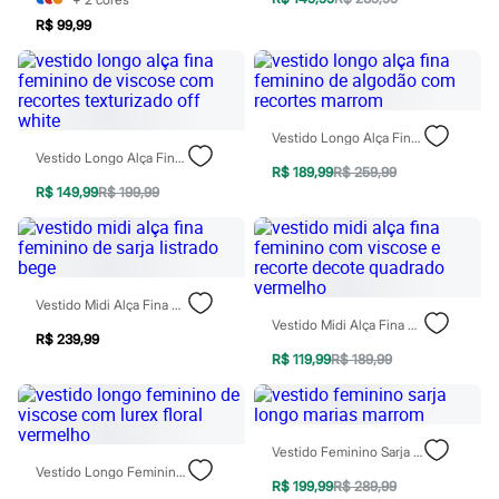
Moda esportiva
Shorts e Saias
R$ 99,99
Vestidos
Masculino
Em alta
Dia dos Pais
Inverno
Vestido Longo Alça Fina Feminino De Algodão Com Recortes Marrom
Novidades
Vestido Longo Alça Fina Feminino De Viscose Com Recortes Texturizado Off White
Roupas
R$ 189,99
R$ 259,99
Bermudas
R$ 149,99
R$ 199,99
Camisas
Calças
Camisetas e Regatas
Casacos e Jaquetas
Jeans
Vestido Midi Alça Fina Feminino De Sarja Listrado Bege
Polos
Vestido Midi Alça Fina Feminino Com Viscose E Recorte Decote Quadrado Vermelho
Acessórios
R$ 239,99
Bolsas e Mochilas
R$ 119,99
R$ 189,99
Chapéus e Bonés
Cintos
Carteiras
Óculos
Relógios
Vestido Feminino Sarja Longo Marias Marrom
Calçados
Vestido Longo Feminino De Viscose Com Lurex Floral Vermelho
Botas
R$ 199,99
R$ 289,99