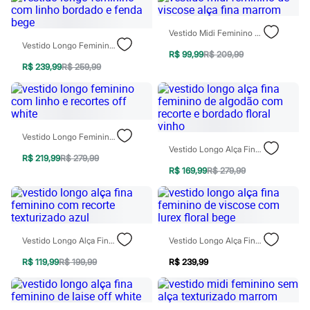
Patrulha Canina
Sonic
Vestido Midi Feminino De Viscose Alça Fina Marrom
Stitch
Vestido Longo Feminino Com Linho Bordado E Fenda Bege
Beleza
R$ 99,99
R$ 209,99
Kits
R$ 239,99
R$ 259,99
Perfumes árabes
Novidades
Cabelos
Condicionador
Escovas e Pentes
Finalizadores
Vestido Longo Feminino Com Linho E Recortes Off White
Shampoo
Vestido Longo Alça Fina Feminino De Algodão Com Recorte E Bordado Floral Vinho
Tratamento
R$ 219,99
R$ 279,99
Cuidados com o corpo
R$ 169,99
R$ 279,99
Hidratante
Protetor solar
Tratamento
Cuidados com o rosto
Esfoliante
Vestido Longo Alça Fina Feminino Com Recorte Texturizado Azul
Vestido Longo Alça Fina Feminino De Viscose Com Lurex Floral Bege
Hidratante
Protetor solar
R$ 119,99
R$ 199,99
R$ 239,99
Tônicos
Maquiagens
Base
Batom