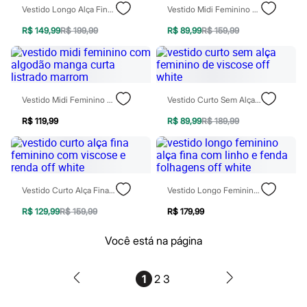
Vestido Longo Alça Fina Feminino De Laise Off White
Vestido Midi Feminino Sem Alça Texturizado Marrom
Blush
Corretivo
R$ 149,99
R$ 199,99
R$ 89,99
R$ 159,99
Gloss
Pó facial
Sombras
Al Wataniah
Banderas
Beleza C&A
Vestido Midi Feminino Com Algodão Manga Curta Listrado Marrom
Vestido Curto Sem Alça Feminino De Viscose Off White
Boca Rosa
Bruna Tavares
R$ 119,99
R$ 89,99
R$ 189,99
Carolina Herrera
Ciclo
Fran by Franciny Ehlke
Jean Paul Gaultier
Lancôme
Vestido Curto Alça Fina Feminino Com Viscose E Renda Off White
Vestido Longo Feminino Alça Fina Com Linho E Fenda Folhagens Off White
Mari Maria
Mascavo
R$ 129,99
R$ 159,99
R$ 179,99
Niina Secrets
Océane
Você está na página
Payot
Rabanne
Real Techniques
1
2
3
Vizzela
Vult