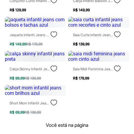
Conjunto Curto Infantil Jeans Com Bordado Floral Azul
Calça Infantil Balloon Jeans Com Bordado Margarida Azul
Patrulha Canina
Sonic
R$ 129,99
R$ 149,99
Stitch
Beleza
Kits
Perfumes árabes
Jaqueta Infantil Jeans Com Bolsos E Tachas Azul
Saia Curta Infantil Jeans Com Recortes E Cinto Azul
Novidades
Cabelos
R$ 149,99
R$ 179,99
R$ 139,99
Condicionador
Escovas e Pentes
Finalizadores
Shampoo
Tratamento
Calça Skinny Infantil Jeans Preta
Saia Midi Feminina Jeans Com Cinto Azul
Cuidados com o corpo
R$ 99,99
R$ 139,99
R$ 179,99
Hidratante
Protetor solar
Tratamento
Cuidados com o rosto
Esfoliante
Short Mom Infantil Jeans Com Brilhos Azul
Hidratante
Protetor solar
R$ 69,99
R$ 139,99
Tônicos
Maquiagens
Você está na página
Base
Batom