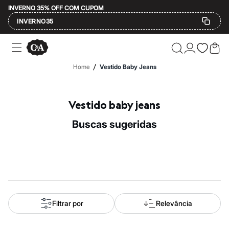
INVERNO 35% OFF COM CUPOM
INVERNO35
Ofertas
Compre por Departamento
Feminino
/
Home
Vestido Baby Jeans
Masculino
Infantil
Calçados
Mindse7
Vestido baby jeans
Plus Size
Até 20% off
buscas sugeridas
Até 40% off
Até 60% off
A partir de 60% off
Feminino
Em alta
Inverno
Alfaiataria
Novidades
Roupas
Filtrar por
Relevância
Blusas e Camisetas
Básicos