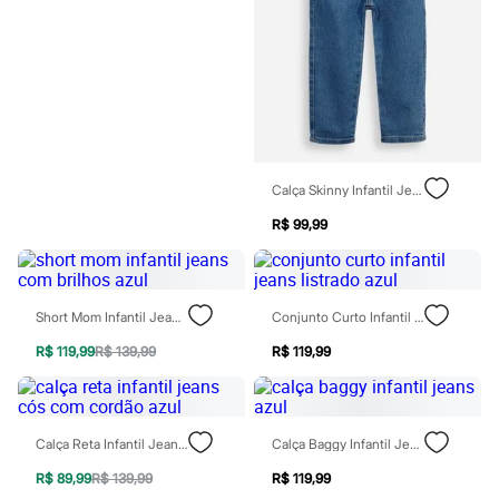
Chinelos
Sapatos
Sandálias e Papetes
Tênis
Moda esportiva
Acessórios
Bermudas
Camisetas
Calças
Calçados
Calça Skinny Infantil Jeans Com Cinto Faixa Azul
Regatas
R$ 99,99
Moda íntima
Cuecas
Meias
Pijamas
Moda praia
Short Mom Infantil Jeans Com Brilhos Azul
Conjunto Curto Infantil Jeans Listrado Azul
Personagens
Plus size
R$ 119,99
R$ 139,99
R$ 119,99
Blusas e Camisetas
Calças
Camisas
Casacos e Jaquetas
Calça Reta Infantil Jeans Cós Com Cordão Azul
Calça Baggy Infantil Jeans Azul
Jeans
Moda esportiva
R$ 89,99
R$ 139,99
R$ 119,99
Shorts e Bermudas