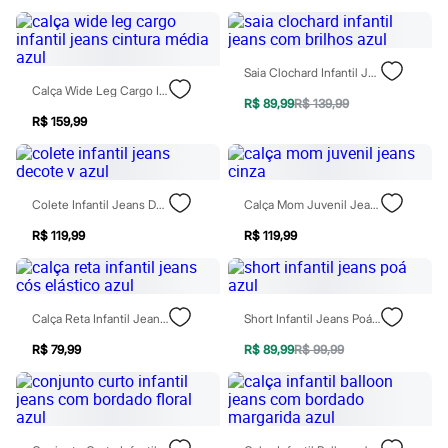
Rasteirinhas
Sandálias
Tênis
Diversão
Saia Clochard Infantil Jeans Com Brilhos Azul
Marcas
Calça Wide Leg Cargo Infantil Jeans Cintura Média Azul
Baby Club
R$ 89,99
R$ 139,99
Fifteen
R$ 159,99
Miss Fifteen
Palomino
Moda íntima
Calcinhas
Colete Infantil Jeans Decote V Azul
Calça Mom Juvenil Jeans Cinza
Cuecas
Meias
R$ 119,99
R$ 119,99
Pijamas
Moda praia
Biquínis e Maiôs
Blusas de proteção
Sungas
Calça Reta Infantil Jeans Cós Elástico Azul
Short Infantil Jeans Poá Azul
Personagens
R$ 79,99
R$ 89,99
R$ 99,99
Bluey
Disney
Hello Kitty
Homem Aranha
Minecraft
Naruto