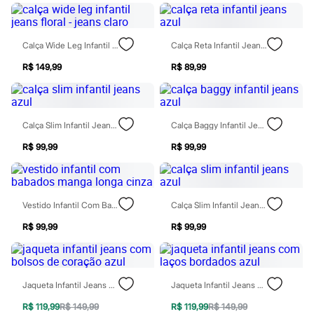
Todos os produtos
Infantil
Em alta
Arrumadinho para os meninos
Calça Wide Leg Infantil Jeans Floral - Jeans Claro
Calça Reta Infantil Jeans Azul
Romântico para as meninas
R$ 149,99
R$ 89,99
Inverno
Novidades
Roupas menina
0 a 24 meses
1 a 5 anos
Calça Slim Infantil Jeans Azul
Calça Baggy Infantil Jeans Azul
4 a 12 anos
10 a 16 anos
R$ 99,99
R$ 99,99
Roupas menino
0 a 24 meses
1 a 5 anos
4 a 12 anos
Vestido Infantil Com Babados Manga Longa Cinza
Calça Slim Infantil Jeans Azul
10 a 16 anos
Acessórios
R$ 99,99
R$ 99,99
Recém-nascido
Bolsas e Mochilas
Chapéus
Calçados
Botas
Jaqueta Infantil Jeans Com Bolsos De Coração Azul
Jaqueta Infantil Jeans Com Laços Bordados Azul
Chinelos
R$ 119,99
R$ 149,99
R$ 119,99
R$ 149,99
Pantufas