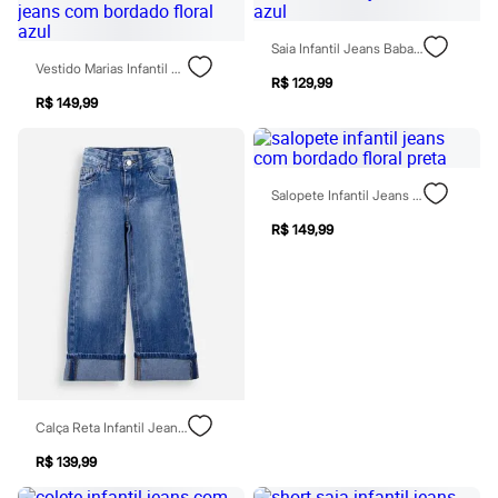
Sawary
Yessica
Moda esportiva
Saia Infantil Jeans Babado Azul
Acessórios
Vestido Marias Infantil Jeans Com Bordado Floral Azul
Blusas
R$ 129,99
Calçados
R$ 149,99
Leggings
Shorts e Bermudas
Tops
Moda íntima
Salopete Infantil Jeans Com Bordado Floral Preta
Calcinhas
Cintas e Modeladores
R$ 149,99
Meias
Pijamas
Sutiãs e Tops
Moda praia
Biquínis
Maiôs
Saídas de praia
Personagens
Plus size
Blusas e Camisetas
Calça Reta Infantil Jeans Barra Dobrada Azul
Calças
R$ 139,99
Casacos e Jaquetas
Jeans