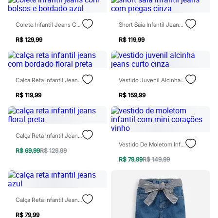
Moda esportiva
Shorts e Saias
Vestidos
Colete Infantil Jeans Com Bolsos E Bordado Azul
Short Saia Infantil Jeans Com Pregas Cinza
Masculino
Em alta
R$ 129,99
R$ 119,99
Dia dos Pais
Inverno
Novidades
Roupas
Calça Reta Infantil Jeans Com Bordado Floral Preta
Vestido Juvenil Alcinha Jeans Curto Cinza
Bermudas
Camisas
R$ 119,99
R$ 159,99
Calças
Camisetas e Regatas
Casacos e Jaquetas
Jeans
Polos
Calça Reta Infantil Jeans Floral Preta
Acessórios
Vestido De Moletom Infantil Com Mini Corações Vinho
R$ 69,99
R$ 129,99
Bolsas e Mochilas
R$ 79,99
R$ 149,99
Chapéus e Bonés
Cintos
Carteiras
Óculos
Relógios
Calça Reta Infantil Jeans Azul
Calçados
Botas
R$ 79,99