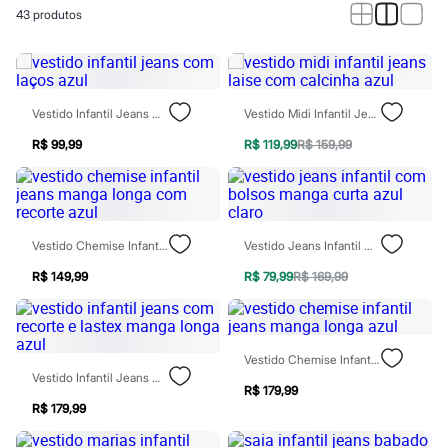
Calças
43
produtos
Casacos e Jaquetas
Jeans
Macacões
Saias
Shorts e Bermudas
Vestidos
Vestido Infantil Jeans Com Laços Azul
Vestido Midi Infantil Jeans Laise Com Calcinha Azul
Acessórios
Bolsas
R$ 99,99
R$ 119,99
R$ 159,99
Bonés e Chapéus
Bijoux
Cintos
Óculos
Relógios
Vestido Chemise Infantil Jeans Manga Longa Com Recorte Azul
Vestido Jeans Infantil Com Bolsos Manga Curta Azul Claro
Calçados
Botas
R$ 149,99
R$ 79,99
R$ 169,99
Chinelos
Rasteirinhas
Sandálias
Sapatilhas
Vestido Chemise Infantil Jeans Manga Longa Azul
Tênis
Vestido Infantil Jeans Com Recorte E Lastex Manga Longa Azul
Marcas
R$ 179,99
City
R$ 179,99
Clock House
Mindset