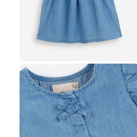
Casacos e Jaquetas
Jeans
Macacões
Saias
Shorts e Bermudas
Vestidos
Acessórios
Bolsas
Bonés e Chapéus
Bijoux
Cintos
Óculos
Relógios
Calçados
Botas
Chinelos
Rasteirinhas
Sandálias
Sapatilhas
Tênis
Marcas
City
Clock House
Mindset
Sawary