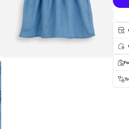
Fo
Tr