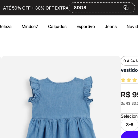
8DO8
ATÉ 50% OFF + 30% OFF EXTRA
Beleza
Mindse7
Calçados
Esportivo
Jeans
Novi
0 A 24 
vestido
R$ 9
3
x
R$ 33,
Selecio
3-6