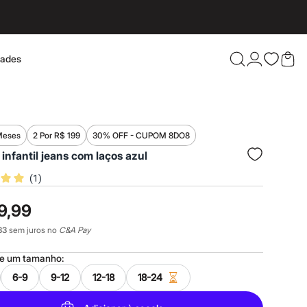
dades
Confira 
Meses
2 Por R$ 199
30% OFF - CUPOM 8DO8
 infantil jeans com laços azul
(
1
)
9,99
33
sem juros no
C&A Pay
ne um
tamanho
:
6-9
9-12
12-18
18-24