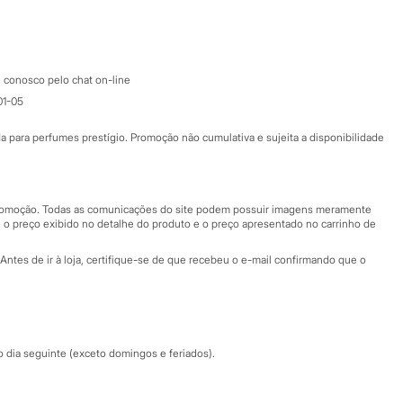
Google store
Apple store
Atendimento
 conosco pelo chat on-line
01-05
Ajuda
Fale conosco
ara perfumes prestígio. Promoção não cumulativa e sujeita a disponibilidade
Nossas lojas
Nossas lojas plus size
Central de ética
 promoção. Todas as comunicações do site podem possuir imagens meramente
 o preço exibido no detalhe do produto e o preço apresentado no carrinho de
Eventos
Antes de ir à loja, certifique-se de que recebeu o e-mail confirmando que o
Especial Dia dos Pais
dia seguinte (exceto domingos e feriados).