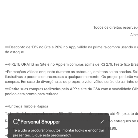
Sobre a C&A
Cartão C&A
Sandálias
Sobre o cartã
Fornecedores
Tênis
Diversão
Termos e condições
C&A&VC
Conheça o pr
Marcas
Política de privacidade
Baby Club
Todos os direitos reserva
Trabalhe conosco
C&A Pay
Fifteen
Sobre o C&A P
Alam
Miss Fifteen
Sustentabilidade
Solicite seu ca
Palomino
Mapa do site
**Desconto de 10% no Site e 20% no App, válido na primeira compra usando o 
Moda íntima
Governança
Investidores
de estoque.
Calcinhas
Ouvidoria / Rel
Cuecas
Sala de imprensa
Educação fina
**FRETE GRÁTIS no Site e no App em compras acima de R$ 279. Frete fixo Brasi
Meias
Privacidade
Pijamas
Sustentabilida
*Promoções válidas enquanto durarem os estoques, em itens selecionados. Sa
Configuração de cookies
Moda praia
ilustrativas e podem ser encerradas a qualquer momento. Os preços poderão var
Biquínis e Maiôs
Minha privacidade
compras. Em caso de divergências de preços, o valor válido será o do carrinho 
Blusas de proteção
**Retire suas compras realizadas pelo APP e site da C&A com a modalidade Clique
Sungas
pedido está pronto para retirada.
Personagens
Bluey
**Entrega Turbo e Rápida
Disney
Turbo: Pedidos aprovados entre 10h e 17h, serão entregues em até 4h (exceto d
Hello Kitty
Homem Aranha
Personal Shopper
Rápida: Pedidos com os pagamentos aprovados até as 10h, serão entregues no 
Minecraft
*O valor do frete para o turbo é R$ 24,99 e para a rápida é R$ 14,99.
Te ajudo a procurar produtos, montar looks e encontrar
Naruto
Formas de pagamento
presentes. O que está precisando?
*Essa condição ainda não estará disponível em todas as lojas.
Patrulha Canina