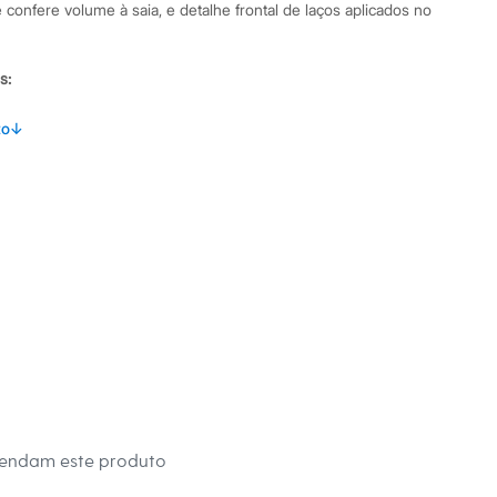
e confere volume à saia, e detalhe frontal de laços aplicados no
s:
 algodão
to
↓
curta
Club Mini
na
eca:
té 40º.
secadora.
al.
peratura média.
mendam este produto
úmido.