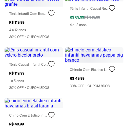
Patrulha Canina
Tênis Infantil Casual Rosa
Sonic
Tênis Infantil Com Recorte Grafite
Stitch
R$ 69,99
R$ 149,99
Beleza
R$ 119,99
Kits
4 a 12 anos
Perfumes árabes
4 a 12 anos
Novidades
30% OFF - CUPOM 8DO8
Cabelos
Condicionador
Escovas e Pentes
Finalizadores
Shampoo
Tênis Casual Infantil Com Velcro Bicolor Preto
Tratamento
Chinelo Com Elástico Infantil Havaianas Peppa Pig Branco
Cuidados com o corpo
R$ 119,99
Hidratante
R$ 49,99
Protetor solar
1 a 5 anos
Tratamento
30% OFF - CUPOM 8DO8
30% OFF - CUPOM 8DO8
Cuidados com o rosto
Esfoliante
Hidratante
Protetor solar
Tônicos
Chino Com Elástico Infantil Havaianas Brasil Laranja
Maquiagens
Base
R$ 49,99
Batom