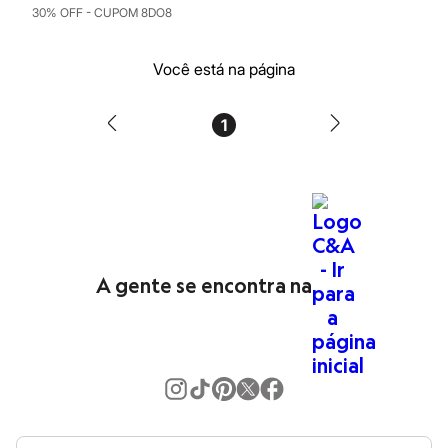
30% OFF - CUPOM 8DO8
Blush
Corretivo
Gloss
Você está na página
Pó facial
Sombras
Al Wataniah
Banderas
1
Beleza C&A
Boca Rosa
Bruna Tavares
Carolina Herrera
Ciclo
Fran by Franciny Ehlke
Jean Paul Gaultier
Lancôme
A gente se encontra na
Mari Maria
Mascavo
Niina Secrets
Océane
Payot
Rabanne
Real Techniques
Vizzela
Vult