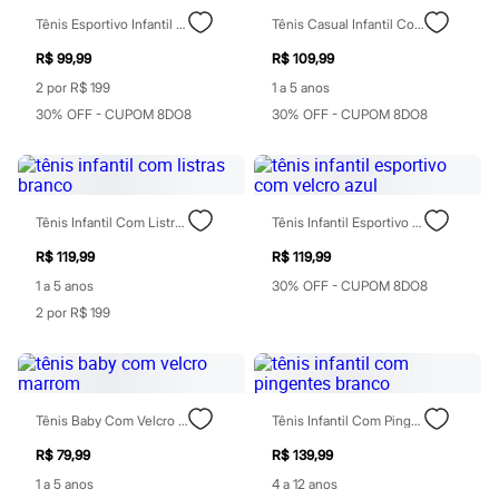
Sawary
Yessica
Tênis Esportivo Infantil Com Velcro Azul
Tênis Casual Infantil Com Velcro Branco
Moda esportiva
R$ 99,99
R$ 109,99
Acessórios
Blusas
2 por R$ 199
1 a 5 anos
Calçados
30% OFF - CUPOM 8DO8
30% OFF - CUPOM 8DO8
Leggings
Shorts e Bermudas
Tops
Moda íntima
Calcinhas
Tênis Infantil Com Listras Branco
Tênis Infantil Esportivo Com Velcro Azul
Cintas e Modeladores
Meias
R$ 119,99
R$ 119,99
Pijamas
Sutiãs e Tops
1 a 5 anos
30% OFF - CUPOM 8DO8
Moda praia
2 por R$ 199
Biquínis
Maiôs
Saídas de praia
Personagens
Plus size
Tênis Baby Com Velcro Marrom
Tênis Infantil Com Pingentes Branco
Blusas e Camisetas
Calças
R$ 79,99
R$ 139,99
Casacos e Jaquetas
Jeans
1 a 5 anos
4 a 12 anos