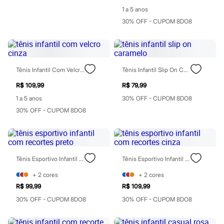
Rasteirinhas
1 a 5 anos
Sandálias
30% OFF - CUPOM 8DO8
Tênis
Diversão
Marcas
Baby Club
Fifteen
Miss Fifteen
Tênis Infantil Com Velcro Cinza
Tênis Infantil Slip On Caramelo
Palomino
R$ 109,99
R$ 79,99
Moda íntima
Calcinhas
1 a 5 anos
30% OFF - CUPOM 8DO8
Cuecas
30% OFF - CUPOM 8DO8
Meias
Pijamas
Moda praia
Biquínis e Maiôs
Blusas de proteção
Sungas
Tênis Esportivo Infantil Com Recortes Preto
Tênis Esportivo Infantil Com Recortes Cinza
Personagens
+
2
cores
+
2
cores
Bluey
Disney
R$ 99,99
R$ 109,99
Hello Kitty
30% OFF - CUPOM 8DO8
30% OFF - CUPOM 8DO8
Homem Aranha
Minecraft
Naruto