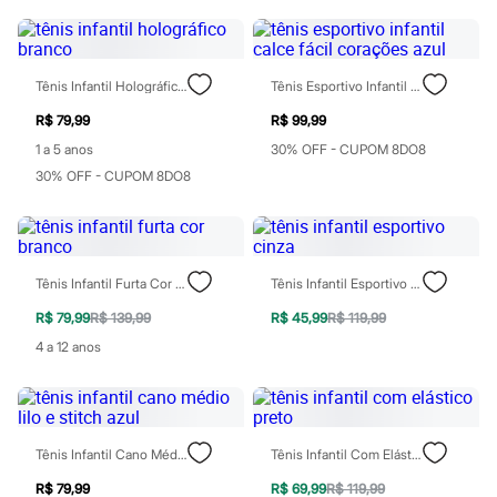
Todos os produtos
Infantil
Em alta
Arrumadinho para os meninos
Tênis Infantil Holográfico Branco
Tênis Esportivo Infantil Calce Fácil Corações Azul
Romântico para as meninas
Inverno
R$ 79,99
R$ 99,99
Novidades
Roupas menina
1 a 5 anos
30% OFF - CUPOM 8DO8
0 a 24 meses
30% OFF - CUPOM 8DO8
1 a 5 anos
4 a 12 anos
10 a 16 anos
Roupas menino
0 a 24 meses
Tênis Infantil Furta Cor Branco
Tênis Infantil Esportivo Cinza
1 a 5 anos
4 a 12 anos
R$ 79,99
R$ 139,99
R$ 45,99
R$ 119,99
10 a 16 anos
4 a 12 anos
Acessórios
Recém-nascido
Bolsas e Mochilas
Chapéus
Calçados
Botas
Tênis Infantil Cano Médio Lilo E Stitch Azul
Tênis Infantil Com Elástico Preto
Chinelos
Pantufas
R$ 79,99
R$ 69,99
R$ 119,99