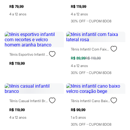
Chinelos
R$ 79,99
R$ 119,99
Sapatos
Sandálias e Papetes
4 a 12 anos
4 a 12 anos
Tênis
30% OFF - CUPOM 8DO8
Moda esportiva
Acessórios
Bermudas
Camisetas
Calças
Calçados
Tênis Infantil Com Faixa Lateral Rosa
Regatas
Tênis Esportivo Infantil Com Recortes E Velcro Homem Aranha Branco
R$ 89,99
R$ 119,99
Moda íntima
R$ 119,99
Cuecas
4 a 12 anos
Meias
30% OFF - CUPOM 8DO8
Pijamas
Moda praia
Personagens
Plus size
Blusas e Camisetas
Tênis Casual Infantil Branco
Tênis Infantil Cano Baixo Velcro Coração Bege
Calças
Camisas
R$ 119,99
R$ 99,99
Casacos e Jaquetas
Jeans
4 a 12 anos
1 a 5 anos
Moda esportiva
30% OFF - CUPOM 8DO8
Shorts e Bermudas