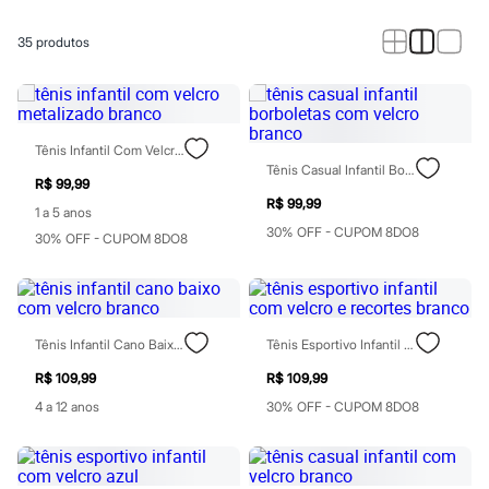
Calças
Casacos e Jaquetas
Jeans
35
produtos
Macacões
Saias
Shorts e Bermudas
Vestidos
Acessórios
Tênis Infantil Com Velcro Metalizado Branco
Bolsas
Tênis Casual Infantil Borboletas Com Velcro Branco
Bonés e Chapéus
R$ 99,99
Bijoux
R$ 99,99
1 a 5 anos
Cintos
30% OFF - CUPOM 8DO8
Óculos
30% OFF - CUPOM 8DO8
Relógios
Calçados
Botas
Chinelos
Rasteirinhas
Tênis Infantil Cano Baixo Com Velcro Branco
Tênis Esportivo Infantil Com Velcro E Recortes Branco
Sandálias
Sapatilhas
R$ 109,99
R$ 109,99
Tênis
4 a 12 anos
30% OFF - CUPOM 8DO8
Marcas
City
Clock House
Mindset