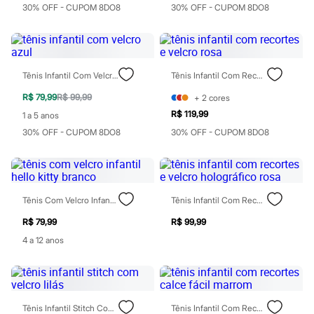
Moda esportiva
30% OFF - CUPOM 8DO8
30% OFF - CUPOM 8DO8
Shorts e Saias
Vestidos
Masculino
Em alta
Dia dos Pais
Tênis Infantil Com Velcro Azul
Tênis Infantil Com Recortes E Velcro Rosa
Inverno
Novidades
R$ 79,99
R$ 99,99
+
2
cores
Roupas
R$ 119,99
1 a 5 anos
Bermudas
Camisas
30% OFF - CUPOM 8DO8
30% OFF - CUPOM 8DO8
Calças
Camisetas e Regatas
Casacos e Jaquetas
Jeans
Polos
Tênis Com Velcro Infantil Hello Kitty Branco
Tênis Infantil Com Recortes E Velcro Holográfico Rosa
Acessórios
Bolsas e Mochilas
R$ 79,99
R$ 99,99
Chapéus e Bonés
4 a 12 anos
Cintos
Carteiras
Óculos
Relógios
Calçados
Botas
Tênis Infantil Stitch Com Velcro Lilás
Tênis Infantil Com Recortes Calce Fácil Marrom