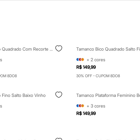
Tamanco Bico Quadrado Com Recorte Salto Grosso Off White
s
+
2
cores
R$ 149,99
POM 8DO8
30% OFF - CUPOM 8DO8
 Fino Salto Baixo Vinho
s
+
3
cores
R$ 149,99