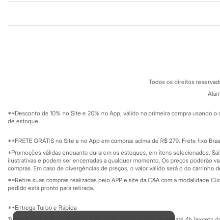
Minecraft
Naruto
Institucional
Produtos
Patrulha Canina
Sonic
Sobre a C&A
Cartão C&A
Stitch
Sobre o cartã
Fornecedores
Beleza
Kits
Termos e condições
C&A&VC
Perfumes árabes
Conheça o pr
Política de privacidade
Novidades
Todos os direitos reserva
Trabalhe conosco
C&A Pay
Cabelos
Sobre o C&A P
Alam
Condicionador
Sustentabilidade
Escovas e Pentes
Solicite seu ca
Mapa do site
Finalizadores
**Desconto de 10% no Site e 20% no App, válido na primeira compra usando o 
Governança
Investidores
de estoque.
Shampoo
Ouvidoria / Rel
Tratamento
Sala de imprensa
Cuidados com o corpo
Educação fina
**FRETE GRÁTIS no Site e no App em compras acima de R$ 279. Frete fixo Brasi
Privacidade
Hidratante
Sustentabilida
*Promoções válidas enquanto durarem os estoques, em itens selecionados. Sa
Configuração de cookies
Protetor solar
ilustrativas e podem ser encerradas a qualquer momento. Os preços poderão var
Tratamento
Minha privacidade
compras. Em caso de divergências de preços, o valor válido será o do carrinho 
Cuidados com o rosto
**Retire suas compras realizadas pelo APP e site da C&A com a modalidade Clique
Esfoliante
pedido está pronto para retirada.
Hidratante
Protetor solar
**Entrega Turbo e Rápida
Tônicos
Turbo: Pedidos aprovados entre 10h e 17h, serão entregues em até 4h (exceto d