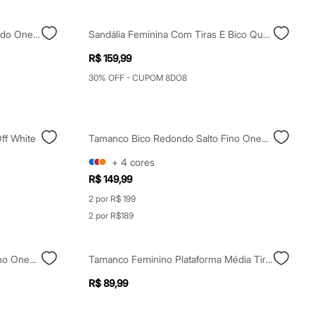
Tamanco Salto Fino Bico Quadrado Oneself Preto
Sandália Feminina Com Tiras E Bico Quadrado Off White
R$ 159,99
30% OFF - CUPOM 8DO8
ff White
Tamanco Bico Redondo Salto Fino Oneself Texturizado Off White
+
4
cores
R$ 149,99
2 por R$ 199
2 por R$189
Tamanco Bico Redondo Salto Fino Oneself Preto
Tamanco Feminino Plataforma Média Tira Média Beira Rio Preto
R$ 89,99