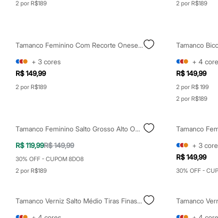
2 por R$189
2 por R$189
Calçados
Botas
Chinelos
Sapatos
Sandálias e Papetes
Tamanco Feminino Com Recorte Oneself Dourado
Tênis
Moda esportiva
+
3
cores
+
4
cor
Acessórios
R$ 149,99
R$ 149,99
Bermudas
Camisetas
2 por R$189
2 por R$ 199
Calças
2 por R$189
Calçados
Regatas
Moda íntima
Cuecas
Tamanco Feminino Salto Grosso Alto Oneself Marrom
Meias
Pijamas
R$ 119,99
R$ 149,99
+
3
core
Moda praia
R$ 149,99
30% OFF - CUPOM 8DO8
Personagens
Plus size
2 por R$189
30% OFF - CU
Blusas e Camisetas
Calças
Camisas
Tamanco Verniz Salto Médio Tiras Finas Oneself Marrom
Casacos e Jaquetas
Jeans
+
4
cores
+
4
cor