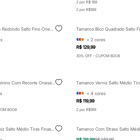
2 por R$ 199
2 por R$189
Tamanco Bico Redondo Salto Fino Oneself Texturizado Bege
es
+
2
cores
R$ 129,99
30% OFF - CUPOM 8DO8
Tamanco Feminino Com Recorte Oneself Marrom
s
+
4
cores
R$ 119,99
POM 8DO8
2 por R$189
Tamanco Verniz Salto Médio Tiras Finas Oneself Preto
es
R$ 119,99
R$ 149,99