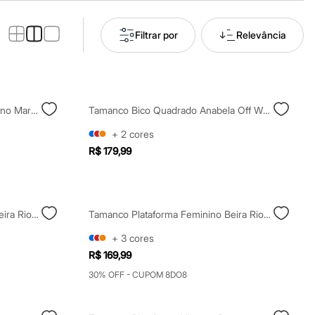
Filtrar por
Relevância
Tamanco Bico Quadrado Salto Fino Marrom
Tamanco Bico Quadrado Anabela Off White
+
2
cores
R$ 179,99
Tamanco Plataforma Feminino Beira Rio Bege
Tamanco Plataforma Feminino Beira Rio Off White
+
3
cores
R$ 169,99
30% OFF - CUPOM 8DO8