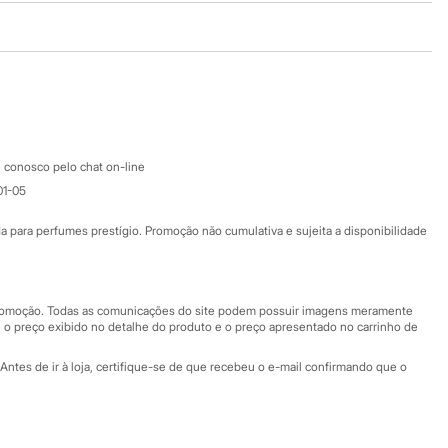
Baixe o app
Google store
Apple store
Atendimento
 conosco pelo chat on-line
01-05
Ajuda
Fale conosco
ara perfumes prestígio. Promoção não cumulativa e sujeita a disponibilidade
Nossas lojas
Nossas lojas plus size
Central de ética
 promoção. Todas as comunicações do site podem possuir imagens meramente
 o preço exibido no detalhe do produto e o preço apresentado no carrinho de
Eventos
Antes de ir à loja, certifique-se de que recebeu o e-mail confirmando que o
Especial Dia dos Pais