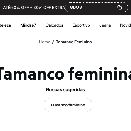
8DO8
ATÉ 50% OFF + 30% OFF EXTRA
Beleza
Mindse7
Calçados
Esportivo
Jeans
Novi
/
Home
Tamanco Feminina
Tamanco feminin
buscas sugeridas
tamanco feminino