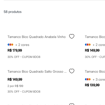
Blusas e Camisetas
Básicos
Calças
58
produtos
Casacos e Jaquetas
Jeans
Macacões
Saias
Shorts e Bermudas
Vestidos
Tamanco Bico Quadrado Anabela Vinho
Acessórios
Bolsas
+
2
cores
+
2
core
Bonés e Chapéus
R$ 179,99
R$ 149,99
Bijoux
Cintos
30% OFF - CUPOM 8DO8
30% OFF - CU
Óculos
Relógios
Calçados
Tamanco Bico Quadrado Salto Grosso Marrom
Tamanco Bico
Botas
Chinelos
R$ 149,99
+
3
core
Rasteirinhas
R$ 139,99
Sandálias
2 por R$ 199
Sapatilhas
30% OFF - CUPOM 8DO8
Tênis
Marcas
City