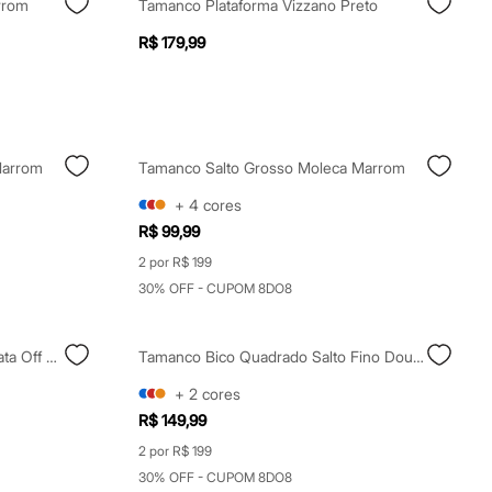
rrom
Tamanco Plataforma Vizzano Preto
R$ 179,99
Marrom
Tamanco Salto Grosso Moleca Marrom
+
4
cores
R$ 99,99
2 por R$ 199
30% OFF - CUPOM 8DO8
Tamanco Bico Quadrado Meia Pata Off White
Tamanco Bico Quadrado Salto Fino Dourado
+
2
cores
R$ 149,99
2 por R$ 199
30% OFF - CUPOM 8DO8