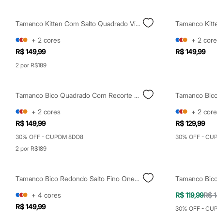
Casacos e Jaquetas
Jeans
Moda esportiva
Tamanco Kitten Com Salto Quadrado Vinho
Shorts e Saias
Vestidos
+
2
cores
+
2
core
Masculino
R$ 149,99
R$ 149,99
Em alta
Dia dos Pais
2 por R$189
Inverno
Novidades
Roupas
Tamanco Bico Quadrado Com Recorte Salto Grosso Oneself Preto
Bermudas
Camisas
+
2
cores
+
2
core
Calças
R$ 149,99
R$ 129,99
Camisetas e Regatas
Casacos e Jaquetas
30% OFF - CUPOM 8DO8
30% OFF - CU
Jeans
2 por R$189
Polos
Acessórios
Bolsas e Mochilas
Chapéus e Bonés
Tamanco Bico Redondo Salto Fino Oneself Marrom
Cintos
+
4
cores
R$ 119,99
R$ 1
Carteiras
Óculos
R$ 149,99
30% OFF - CU
Relógios