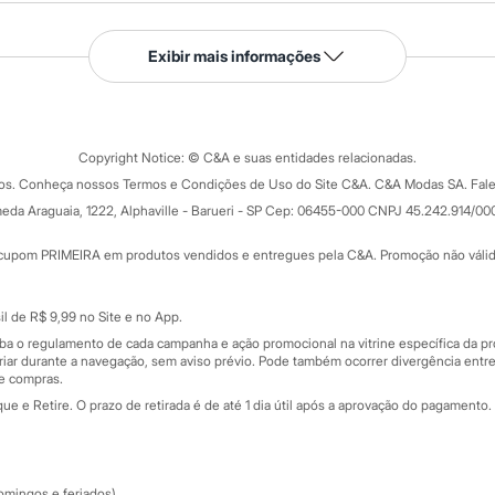
Serviços
Exibir mais informações
Tipos de serviços
o C&A
Clique e retire
Trocas e devoluções
ograma
Copyright Notice: © C&A e suas entidades relacionadas.
Formas de pagamento
dos. Conheça nossos Termos e Condições de Uso do Site C&A. C&A Modas SA. Fale
Todas as vantagens
ay
eda Araguaia, 1222, Alphaville - Barueri - SP Cep: 06455-000 CNPJ 45.242.914/00
Minha C&A
rtão
Cupons de desconto
cupom PRIMEIRA em produtos vendidos e entregues pela C&A. Promoção não válida p
Cartão presente
atórios
Sobre o cartão presente
nceira
l de R$ 9,99 no Site e no App.
de
iba o regulamento de cada campanha e ação promocional na vitrine específica da
iar durante a navegação, sem aviso prévio. Pode também ocorrer divergência entre
de compras.
 e Retire. O prazo de retirada é de até 1 dia útil após a aprovação do pagamento. 
omingos e feriados).