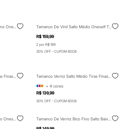
Tamanco Bico Quadrado Salto Fino Oneself Preto
Tamanco De Vinil Salto Médio Oneself Transparente Bege
R$ 159,99
2 por R$ 199
30% OFF - CUPOM 8DO8
Tamanco Verniz Salto Médio Tiras Finas Oneself Off White
Tamanco Verniz Salto Médio Tiras Finas Oneself Dourado
+
4
cores
R$ 139,99
30% OFF - CUPOM 8DO8
Tamanco Com Strass Salto Médio Oneself Verde
Tamanco De Verniz Bico Fino Salto Baixo Preto
R$ 149,99