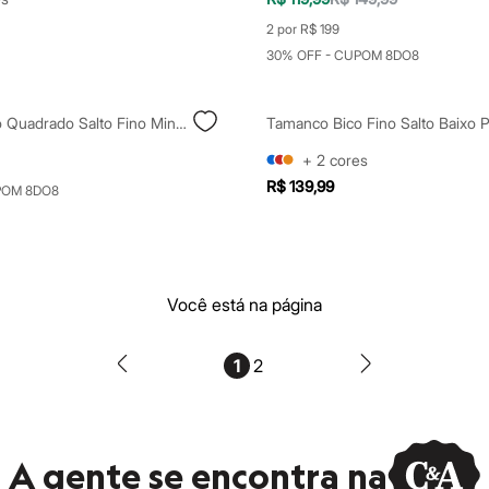
2 por R$ 199
30% OFF - CUPOM 8DO8
Tamanco Bico Quadrado Salto Fino Mindset Branco
Tamanco Bico Fino Salto Baixo P
+
2
cores
R$ 139,99
POM 8DO8
Você está na página
1
2
A gente se encontra na