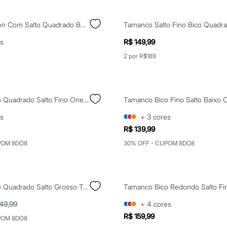
Tamanco Kitten Com Salto Quadrado Bege
s
R$ 149,99
2 por R$189
Tamanco Bico Quadrado Salto Fino Oneself Marrom
Tamanco Bico Fino Salto Baixo O
s
+
3
cores
R$ 139,99
POM 8DO8
30% OFF - CUPOM 8DO8
Tamanco Bico Quadrado Salto Grosso Texturizado Oneself Bege
49,99
+
4
cores
R$ 159,99
POM 8DO8