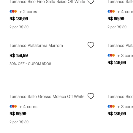
Tamanco Bico Fino Salto Baixo Off White
Tamanco Salt
Clock House
Mindset
+
2
cores
+
4
cor
Sawary
Yessica
R$ 139,99
R$ 99,99
Moda esportiva
2 por R$189
2 por R$189
Acessórios
Blusas
Calçados
Leggings
Tamanco Plataforma Marrom
Shorts e Bermudas
Tops
R$ 159,99
+
3
core
Moda íntima
R$ 149,99
30% OFF - CUPOM 8DO8
Calcinhas
Cintas e Modeladores
Meias
Pijamas
Sutiãs e Tops
Moda praia
Tamanco Salto Grosso Moleca Off White
Tamanco Bico
Biquínis
Maiôs
+
4
cores
+
3
core
Saídas de praia
R$ 99,99
R$ 139,99
Personagens
Plus size
2 por R$189
Blusas e Camisetas
Calças