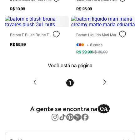
Moda esportiva
Shorts e Saias
R$ 19,99
R$ 25,99
Vestidos
Masculino
Em alta
Dia dos Pais
Batom E Blush Bruna Tavares Plush 3x1 Nuts
Batom Líquido Mari Maria Creamy Matte Maria Eduarda
Inverno
Novidades
R$ 59,99
+
6
cores
Roupas
Bermudas
R$ 29,99
R$ 39,99
Camisas
Calças
Você está na página
Camisetas e Regatas
Casacos e Jaquetas
Jeans
1
Polos
Acessórios
Bolsas e Mochilas
Chapéus e Bonés
A gente se encontra na
Cintos
Carteiras
Óculos
Relógios
Calçados
Botas