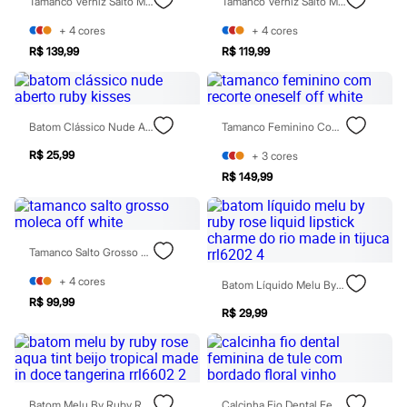
Tamanco Verniz Salto Médio Tiras Finas Oneself Dourado
Tamanco Verniz Salto Médio Tiras Finas Oneself Preto
Sawary
Yessica
+
4
cores
+
4
cores
Moda esportiva
Acessórios
R$ 139,99
R$ 119,99
Blusas
Calçados
Leggings
Shorts e Bermudas
Batom Clássico Nude Aberto Ruby Kisses
Tamanco Feminino Com Recorte Oneself Off White
Tops
Moda íntima
R$ 25,99
+
3
cores
Calcinhas
R$ 149,99
Cintas e Modeladores
Meias
Pijamas
Sutiãs e Tops
Moda praia
Tamanco Salto Grosso Moleca Off White
Biquínis
Maiôs
+
4
cores
Batom Líquido Melu By Ruby Rose Liquid Lipstick Charme Do Rio Made In Tijuca Rrl6202 4
Saídas de praia
R$ 99,99
Personagens
R$ 29,99
Plus size
Blusas e Camisetas
Calças
Casacos e Jaquetas
Jeans
Batom Melu By Ruby Rose Aqua Tint Beijo Tropical Made In Doce Tangerina Rrl6602 2
Calcinha Fio Dental Feminina De Tule Com Bordado Floral Vinho