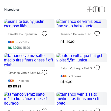
Calças
Casacos e Jaquetas
Jeans
14
produtos
Macacões
Saias
Shorts e Bermudas
Vestidos
Acessórios
Esmalte Bauny Justin Cremoso Lilás
Tamanco De Verniz Bico Fino Salto Baixo Preto
Bolsas
Bonés e Chapéus
R$ 149,99
+
2
cores
Bijoux
R$ 7,99
R$ 15,99
Cintos
Óculos
Relógios
Calçados
Botas
Batom Vult Aqua Tint Gel Violet 5,5ml Única
Chinelos
Tamanco Verniz Salto Médio Tiras Finas Oneself Off White
Rasteirinhas
+
2
cores
Sandálias
+
4
cores
R$ 19,99
Sapatilhas
R$ 119,99
Tênis
Marcas
City
Clock House
Mindset