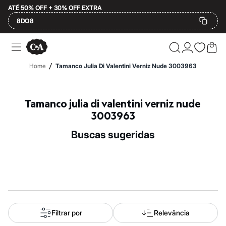
ATÉ 50% OFF + 30% OFF EXTRA
8DO8
Ofertas
Compre por Departamento
Feminino
/
Home
Tamanco Julia Di Valentini Verniz Nude 3003963
Masculino
Infantil
Calçados
Mindse7
Tamanco julia di valentini verniz nude 
Plus Size
3003963
Até 20% off
Até 40% off
buscas sugeridas
Até 60% off
A partir de 60% off
Feminino
Em alta
Inverno
Alfaiataria
Novidades
Roupas
Blusas e Camisetas
Filtrar por
Relevância
Básicos