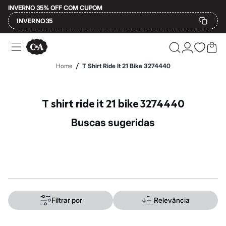
INVERNO 35% OFF COM CUPOM
INVERNO35
Ofertas
Compre por Departamento
Feminino
/
Home
T Shirt Ride It 21 Bike 3274440
Masculino
Infantil
Calçados
Mindse7
T shirt ride it 21 bike 3274440
Plus Size
Até 20% off
buscas sugeridas
Até 40% off
Até 60% off
A partir de 60% off
Feminino
Em alta
Inverno
Alfaiataria
Novidades
Roupas
Filtrar por
Relevância
Blusas e Camisetas
Básicos