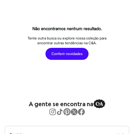
Calças
Casacos e Jaquetas
Jeans
Macacões
Saias
Shorts e Bermudas
Não encontramos nenhum resultado.
Vestidos
Acessórios
Tente outra busca ou explore nossa coleção para
encontrar outras tendências na C&A.
Bolsas
Bonés e Chapéus
Conferir novidades
Bijoux
Cintos
Óculos
Relógios
Calçados
Botas
Chinelos
Rasteirinhas
Sandálias
A gente se encontra na
Sapatilhas
Tênis
Marcas
City
Clock House
Mindset