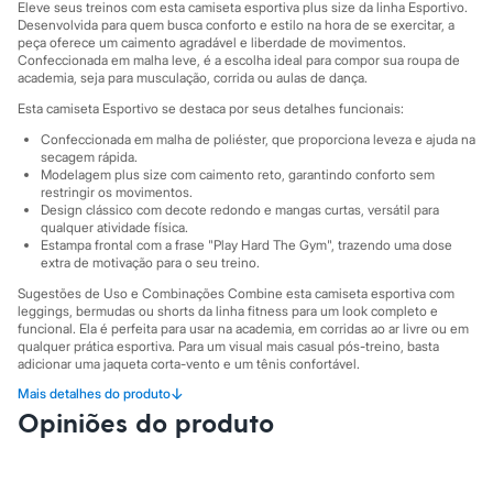
Sawary
Eleve seus treinos com esta camiseta esportiva plus size da linha Esportivo.
Yessica
Desenvolvida para quem busca conforto e estilo na hora de se exercitar, a
Moda esportiva
peça oferece um caimento agradável e liberdade de movimentos.
Confeccionada em malha leve, é a escolha ideal para compor sua roupa de
Acessórios
academia, seja para musculação, corrida ou aulas de dança.
Blusas
Calçados
Esta camiseta Esportivo se destaca por seus detalhes funcionais:
Leggings
Confeccionada em malha de poliéster, que proporciona leveza e ajuda na
Shorts e Bermudas
secagem rápida.
Tops
Modelagem plus size com caimento reto, garantindo conforto sem
Moda íntima
restringir os movimentos.
Calcinhas
Design clássico com decote redondo e mangas curtas, versátil para
Cintas e Modeladores
qualquer atividade física.
Meias
Estampa frontal com a frase "Play Hard The Gym", trazendo uma dose
Pijamas
extra de motivação para o seu treino.
Sutiãs e Tops
Sugestões de Uso e Combinações Combine esta camiseta esportiva com
Moda praia
leggings, bermudas ou shorts da linha fitness para um look completo e
Biquínis
funcional. Ela é perfeita para usar na academia, em corridas ao ar livre ou em
Maiôs
qualquer prática esportiva. Para um visual mais casual pós-treino, basta
Saídas de praia
adicionar uma jaqueta corta-vento e um tênis confortável.
Personagens
↓
Mais detalhes do produto
A gente se encontra na C&A! ❤
Plus size
Opiniões do produto
Blusas e Camisetas
Informacoes gerais:
Calças
Material
:
100% poliéster
Casacos e Jaquetas
Cor
:
Azul
Jeans
Manga
:
Manga Curta