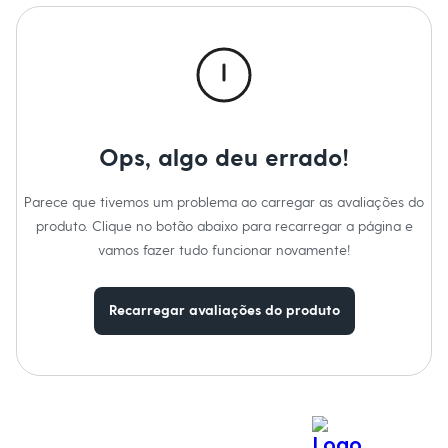
Moda esportiva
Marcas
:
Esportivo
Shorts e Saias
Tipo
:
Camiseta
Vestidos
Gênero
:
Feminino
Masculino
Em alta
Dia dos Pais
Inverno
Novidades
Roupas
Ops, algo deu errado!
Bermudas
Camisas
Parece que tivemos um problema ao carregar as avaliações do
Calças
Camisetas e Regatas
produto. Clique no botão abaixo para recarregar a página e
Casacos e Jaquetas
vamos fazer tudo funcionar novamente!
Jeans
Polos
Acessórios
Recarregar avaliações do produto
Bolsas e Mochilas
Chapéus e Bonés
Cintos
Carteiras
Óculos
Relógios
Calçados
Botas