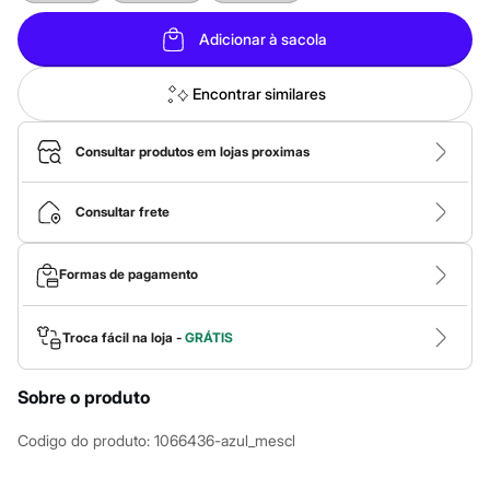
Calças
Casacos e Jaquetas
Adicionar à sacola
Jeans
Macacões
Saias
Encontrar similares
Shorts e Bermudas
Vestidos
Acessórios
Consultar produtos em lojas proximas
Bolsas
Bonés e Chapéus
Bijoux
Consultar frete
Cintos
Óculos
Relógios
Formas de pagamento
Calçados
Botas
Chinelos
Rasteirinhas
Troca fácil na loja -
GRÁTIS
Sandálias
Sapatilhas
Tênis
Sobre o produto
Marcas
City
Codigo do produto
:
1066436-azul_mescl
Clock House
Mindset