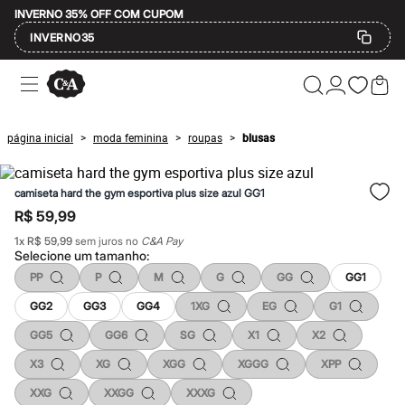
INVERNO 35% OFF COM CUPOM
INVERNO35
Ofertas
Compre por Departamento
Feminino
Masculino
página inicial
moda feminina
roupas
blusas
>
>
>
Infantil
Calçados
Mindse7
camiseta hard the gym esportiva plus size azul GG1
Plus Size
Até 20% off
R$ 59,99
Até 40% off
1
x
R$ 59,99
sem juros no
C&A Pay
Até 60% off
Selecione um
tamanho
:
A partir de 60% off
Feminino
PP
P
M
G
GG
GG1
Em alta
GG2
GG3
GG4
1XG
EG
G1
Inverno
Alfaiataria
GG5
GG6
SG
X1
X2
Novidades
Roupas
X3
XG
XGG
XGGG
XPP
Blusas e Camisetas
Básicos
XXG
XXGG
XXXG