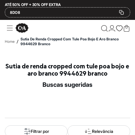
ATÉ 50% OFF + 30% OFF EXTRA
8DO8
Ofertas
Compre por Departamento
Feminino
Sutia De Renda Cropped Com Tule Poa Bojo E Aro Branco
/
Home
Masculino
9944629 Branco
Infantil
Calçados
Mindse7
Sutia de renda cropped com tule poa bojo e 
Plus Size
Até 20% off
aro branco 9944629 branco
Até 40% off
Até 60% off
buscas sugeridas
A partir de 60% off
Feminino
Em alta
Inverno
Alfaiataria
Novidades
Roupas
Blusas e Camisetas
Básicos
Filtrar por
Relevância