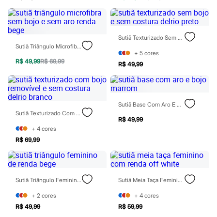
Rasteirinhas
Sandálias
Tênis
Diversão
Sutiã Texturizado Sem Bojo E Sem Costura Delrio Preto
Marcas
Sutiã Triângulo Microfibra Sem Bojo E Sem Aro Renda Bege
Baby Club
+
5
cores
Fifteen
R$ 49,99
R$ 69,99
R$ 49,99
Miss Fifteen
Palomino
Moda íntima
Calcinhas
Cuecas
Sutiã Base Com Aro E Bojo Marrom
Meias
Sutiã Texturizado Com Bojo Removível E Sem Costura Delrio Branco
Pijamas
R$ 49,99
Moda praia
+
4
cores
Biquínis e Maiôs
R$ 69,99
Blusas de proteção
Sungas
Personagens
Bluey
Disney
Sutiã Triângulo Feminino De Renda Bege
Sutiã Meia Taça Feminino Com Renda Off White
Hello Kitty
+
2
cores
+
4
cores
Homem Aranha
Minecraft
R$ 49,99
R$ 59,99
Naruto