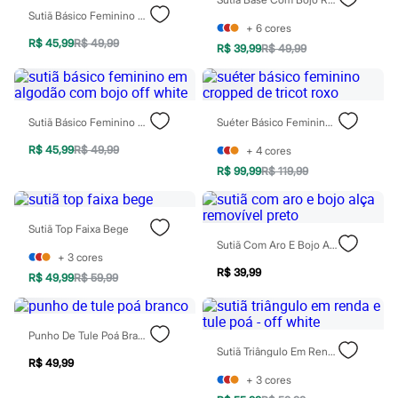
Moda esportiva
Sutiã Básico Feminino Em Algodão Com Bojo Off White
Shorts e Saias
+
6
cores
Vestidos
R$ 45,99
R$ 49,99
R$ 39,99
R$ 49,99
Masculino
Em alta
Dia dos Pais
Inverno
Novidades
Sutiã Básico Feminino Em Algodão Com Bojo Off White
Suéter Básico Feminino Cropped De Tricot Roxo
Roupas
Bermudas
R$ 45,99
R$ 49,99
+
4
cores
Camisas
R$ 99,99
R$ 119,99
Calças
Camisetas e Regatas
Casacos e Jaquetas
Jeans
Sutiã Top Faixa Bege
Polos
Sutiã Com Aro E Bojo Alça Removível Preto
+
3
cores
Acessórios
R$ 39,99
Bolsas e Mochilas
R$ 49,99
R$ 59,99
Chapéus e Bonés
Cintos
Carteiras
Punho De Tule Poá Branco
Óculos
Sutiã Triângulo Em Renda E Tule Poá - Off White
Relógios
R$ 49,99
Calçados
+
3
cores
Botas