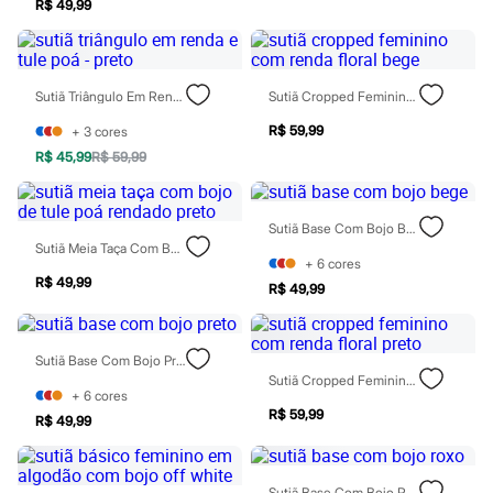
Sawary
R$ 49,99
Yessica
Moda esportiva
Acessórios
Blusas
Sutiã Triângulo Em Renda E Tule Poá - Preto
Sutiã Cropped Feminino Com Renda Floral Bege
Calçados
Leggings
R$ 59,99
+
3
cores
Shorts e Bermudas
R$ 45,99
R$ 59,99
Tops
Moda íntima
Calcinhas
Cintas e Modeladores
Sutiã Base Com Bojo Bege
Meias
Sutiã Meia Taça Com Bojo De Tule Poá Rendado Preto
Pijamas
+
6
cores
Sutiãs e Tops
R$ 49,99
R$ 49,99
Moda praia
Biquínis
Maiôs
Saídas de praia
Sutiã Base Com Bojo Preto
Personagens
Sutiã Cropped Feminino Com Renda Floral Preto
+
6
cores
Plus size
R$ 59,99
Blusas e Camisetas
R$ 49,99
Calças
Casacos e Jaquetas
Jeans
Sutiã Base Com Bojo Roxo