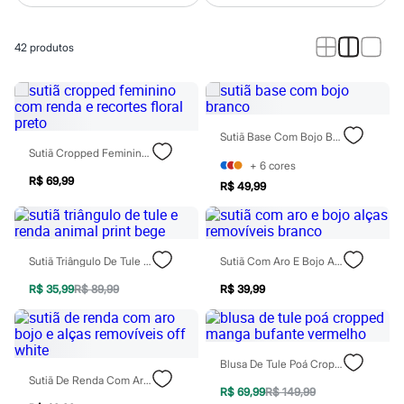
Calças
Casacos e Jaquetas
Jeans
42
produtos
Macacões
Saias
Shorts e Bermudas
Vestidos
Acessórios
Bolsas
Sutiã Base Com Bojo Branco
Bonés e Chapéus
Sutiã Cropped Feminino Com Renda E Recortes Floral Preto
Bijoux
+
6
cores
Cintos
R$ 69,99
R$ 49,99
Óculos
Relógios
Calçados
Botas
Chinelos
Sutiã Triângulo De Tule E Renda Animal Print Bege
Sutiã Com Aro E Bojo Alças Removíveis Branco
Rasteirinhas
R$ 35,99
R$ 89,99
R$ 39,99
Sandálias
Sapatilhas
Tênis
Marcas
City
Blusa De Tule Poá Cropped Manga Bufante Vermelho
Clock House
Sutiã De Renda Com Aro Bojo E Alças Removíveis Off White
Mindset
R$ 69,99
R$ 149,99