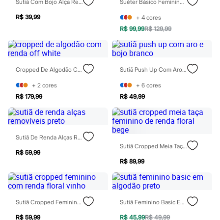
Sutiã Com Bojo Alça Removível Bege
Suéter Básico Feminino Cropped De Tricot Vinho
Todos os produtos
Infantil
R$ 39,99
+
4
cores
Em alta
R$ 99,99
R$ 129,99
Arrumadinho para os meninos
Romântico para as meninas
Inverno
Novidades
Roupas menina
Cropped De Algodão Com Renda Off White
Sutiã Push Up Com Aro E Bojo Branco
0 a 24 meses
1 a 5 anos
+
2
cores
+
6
cores
4 a 12 anos
R$ 179,99
R$ 49,99
10 a 16 anos
Roupas menino
0 a 24 meses
1 a 5 anos
4 a 12 anos
Sutiã De Renda Alças Removíveis Preto
10 a 16 anos
Sutiã Cropped Meia Taça Feminino De Renda Floral Bege
R$ 59,99
Acessórios
R$ 89,99
Recém-nascido
Bolsas e Mochilas
Chapéus
Calçados
Botas
Sutiã Cropped Feminino Com Renda Floral Vinho
Sutiã Feminino Basic Em Algodão Preto
Chinelos
Pantufas
R$ 59,99
R$ 45,99
R$ 49,99