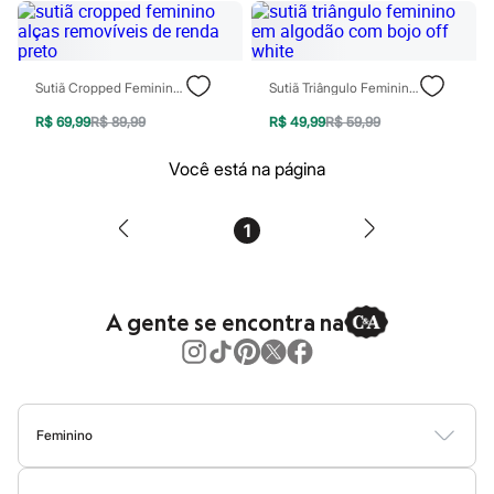
Patrulha Canina
Sonic
Stitch
Beleza
Sutiã Cropped Feminino Alças Removíveis De Renda Preto
Sutiã Triângulo Feminino Em Algodão Com Bojo Off White
Kits
Perfumes árabes
R$ 69,99
R$ 89,99
R$ 49,99
R$ 59,99
Novidades
Cabelos
Você está na página
Condicionador
Escovas e Pentes
Finalizadores
1
Shampoo
Tratamento
Cuidados com o corpo
Hidratante
Protetor solar
A gente se encontra na
Tratamento
Cuidados com o rosto
Esfoliante
Hidratante
Protetor solar
Tônicos
Feminino
Maquiagens
Blusas
Calças
Vestidos
Saias
Casacos
Moda Praia
Moda Íntima
Base
Batom