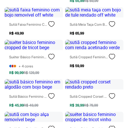
R$ 55,99
R$ 59,99
Chinelos
Sapatos
Sandálias e Papetes
Tênis
Moda esportiva
Sutiã Faixa Feminino Com Bojo Removível Off White
Sutiã Meia Taça Com Bojo De Tule Rendado Off White
Acessórios
Bermudas
R$ 49,99
R$ 65,99
Camisetas
Calças
Calçados
Regatas
Suéter Básico Feminino Cropped De Tricot Bege
Sutiã Cropped Feminino Com Renda Acetinado Verde
Moda íntima
Cuecas
R$ 59,99
+
4
cores
Meias
R$ 99,99
R$ 129,99
Pijamas
Moda praia
Personagens
Plus size
Blusas e Camisetas
Sutiã Básico Feminino Em Algodão Com Bojo Bege
Sutiã Cropped Corset Rendado Preto
Calças
Camisas
R$ 45,99
R$ 49,99
R$ 39,99
R$ 79,99
Casacos e Jaquetas
Jeans
Moda esportiva
Shorts e Bermudas