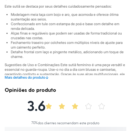
Sawary
Este sutiã se destaca por seus detalhes cuidadosamente pensados:
Yessica
Moda esportiva
Modelagem meia taça com bojo e aro, que acomoda e oferece ótima
Acessórios
sustentação aos seios.
Blusas
Confeccionado em tule com estampa de poá e base com detalhe em
Calçados
renda delicada.
Alças finas e reguláveis que podem ser usadas de forma tradicional ou
Leggings
cruzadas nas costas.
Shorts e Bermudas
Fechamento traseiro por colchetes com múltiplos níveis de ajuste para
Tops
um caimento perfeito.
Moda íntima
Detalhe frontal com laço e pingente metálico, adicionando um toque de
Calcinhas
charme.
Cintas e Modeladores
Sugestões de Uso e Combinações Este sutiã feminino é uma peça versátil e
Meias
essencial no guarda-roupa. Use-o no dia a dia com blusas e camisetas,
Pijamas
garantindo conforto e sustentação. Graças às suas alças multifuncionais, ele
Sutiãs e Tops
↓
Mais detalhes do produto
se adapta perfeitamente a blusas com decote nadador ou ombros à mostra.
Moda praia
Para uma composição completa, combine-o com uma calcinha de renda ou
Biquínis
tule.
Opiniões do produto
Maiôs
A gente se encontra na C&A! ❤
Saídas de praia
3.6
Personagens
Plus size
A Modelo veste tamanho P.
Suas medidas são:
Blusas e Camisetas
Altura: 178cm / Busto: 84cm / Cintura: 67cm / Quadril: 92cm.
Calças
Casacos e Jaquetas
70
%
dos clientes recomendam este produto
Informacoes gerais:
Jeans