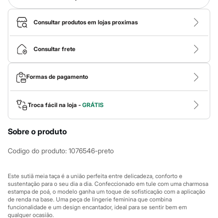
Calças
Casacos e Jaquetas
Jeans
Consultar produtos em lojas proximas
Macacões
Saias
Shorts e Bermudas
Consultar frete
Vestidos
Acessórios
Bolsas
Formas de pagamento
Bonés e Chapéus
Bijoux
Cintos
Troca fácil na loja -
GRÁTIS
Óculos
Relógios
Calçados
Sobre o produto
Botas
Chinelos
Codigo do produto
:
1076546-preto
Rasteirinhas
Sandálias
Sapatilhas
Este sutiã meia taça é a união perfeita entre delicadeza, conforto e
Tênis
sustentação para o seu dia a dia. Confeccionado em tule com uma charmosa
Marcas
estampa de poá, o modelo ganha um toque de sofisticação com a aplicação
City
de renda na base. Uma peça de lingerie feminina que combina
Clock House
funcionalidade e um design encantador, ideal para se sentir bem em
Mindset
qualquer ocasião.