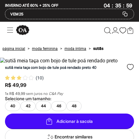
:
:
04
35
58
INVERNO ATÉ 60% + 25% OFF
VEM25
Ofertas
Compre por Departamento
Feminino
Masculino
página inicial
moda feminina
moda íntima
sutiãs
>
>
>
Infantil
Calçados
Mindse7
sutiã meia taça com bojo de tule poá rendado preto 40
Plus Size
Até 20% off
(
10
)
Até 40% off
R$ 49,99
Até 60% off
A partir de 60% off
1
x
R$ 49,99
sem juros no
C&A Pay
Feminino
Selecione um
tamanho
:
Em alta
40
42
44
46
48
Inverno
Alfaiataria
Novidades
Adicionar à sacola
Roupas
Blusas e Camisetas
Básicos
Encontrar similares