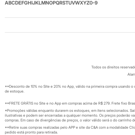
A
B
C
D
E
F
G
H
I
J
K
L
M
N
O
P
Q
R
S
T
U
V
W
X
Y
Z
0-9
Infantil
Em alta
Arrumadinho para os meninos
Romântico para as meninas
Inverno
Institucional
Produtos
Novidades
Roupas menina
Sobre a C&A
Cartão C&A
0 a 24 meses
Sobre o cartã
1 a 5 anos
Fornecedores
4 a 12 anos
Termos e condições
C&A&VC
10 a 16 anos
Conheça o pr
Política de privacidade
Roupas menino
Todos os direitos reserva
0 a 24 meses
Trabalhe conosco
C&A Pay
1 a 5 anos
Sobre o C&A P
Alam
Sustentabilidade
4 a 12 anos
Solicite seu ca
Mapa do site
10 a 16 anos
**Desconto de 10% no Site e 20% no App, válido na primeira compra usando o 
Governança
Acessórios
Investidores
de estoque.
Recém-nascido
Ouvidoria / Rel
Sala de imprensa
Bolsas e Mochilas
Educação fina
**FRETE GRÁTIS no Site e no App em compras acima de R$ 279. Frete fixo Brasi
Chapéus
Privacidade
Sustentabilida
*Promoções válidas enquanto durarem os estoques, em itens selecionados. Sa
Calçados
Configuração de cookies
ilustrativas e podem ser encerradas a qualquer momento. Os preços poderão var
Botas
Minha privacidade
compras. Em caso de divergências de preços, o valor válido será o do carrinho 
Chinelos
**Retire suas compras realizadas pelo APP e site da C&A com a modalidade Clique
Pantufas
pedido está pronto para retirada.
Rasteirinhas