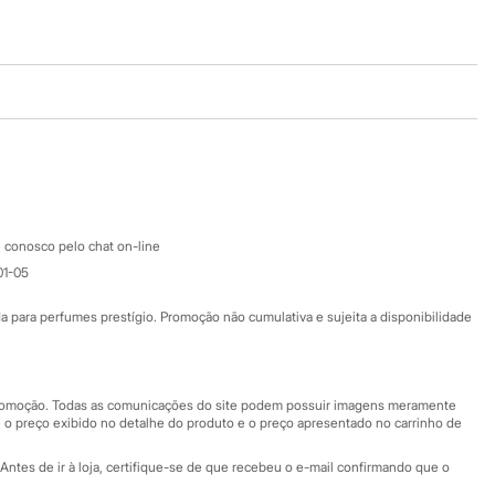
Baixe o app
Google store
Apple store
Atendimento
 conosco pelo chat on-line
01-05
Ajuda
Fale conosco
ara perfumes prestígio. Promoção não cumulativa e sujeita a disponibilidade
Nossas lojas
Nossas lojas plus size
Central de ética
 promoção. Todas as comunicações do site podem possuir imagens meramente
 o preço exibido no detalhe do produto e o preço apresentado no carrinho de
Eventos
Antes de ir à loja, certifique-se de que recebeu o e-mail confirmando que o