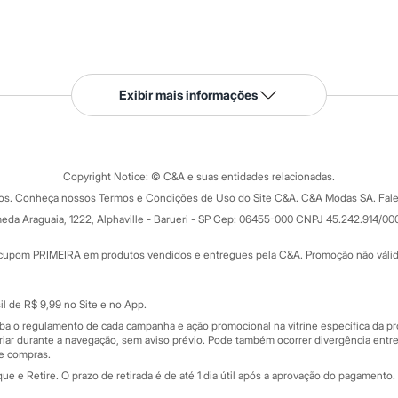
Serviços
Exibir mais informações
Tipos de serviços
o C&A
Clique e retire
Trocas e devoluções
ograma
Copyright Notice: © C&A e suas entidades relacionadas.
Formas de pagamento
dos. Conheça nossos Termos e Condições de Uso do Site C&A. C&A Modas SA. Fale
Todas as vantagens
ay
eda Araguaia, 1222, Alphaville - Barueri - SP Cep: 06455-000 CNPJ 45.242.914/00
Minha C&A
rtão
Cupons de desconto
cupom PRIMEIRA em produtos vendidos e entregues pela C&A. Promoção não válida p
Cartão presente
atórios
Sobre o cartão presente
nceira
l de R$ 9,99 no Site e no App.
de
iba o regulamento de cada campanha e ação promocional na vitrine específica da
iar durante a navegação, sem aviso prévio. Pode também ocorrer divergência entre
de compras.
 e Retire. O prazo de retirada é de até 1 dia útil após a aprovação do pagamento. 