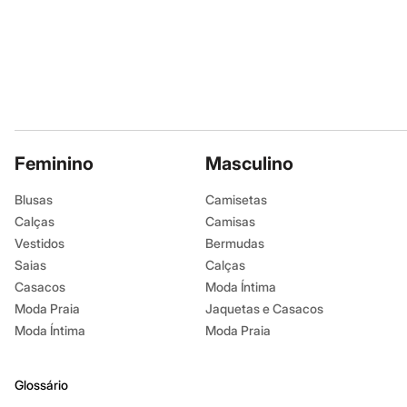
Sapatos
Sandálias e Papetes
Tênis
Moda esportiva
Acessórios
Bermudas
Camisetas
Calças
Calçados
Regatas
Feminino
Masculino
Moda íntima
Cuecas
Blusas
Camisetas
Meias
Pijamas
Calças
Camisas
Moda praia
Vestidos
Bermudas
Personagens
Saias
Calças
Plus size
Blusas e Camisetas
Casacos
Moda Íntima
Calças
Moda Praia
Jaquetas e Casacos
Camisas
Moda Íntima
Moda Praia
Casacos e Jaquetas
Jeans
Moda esportiva
Shorts e Bermudas
Glossário
Todos os produtos