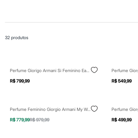
Casacos e Jaquetas
Jeans
Macacões
Saias
Shorts e Bermudas
Vestidos
Acessórios
32
produtos
Bolsas
Bonés e Chapéus
Bijoux
Cintos
Óculos
Relógios
Perfume Giorigo Armani Si Feminino Eau De Parfum 50ml Único
Calçados
Botas
R$ 799,99
R$ 549,99
Chinelos
Rasteirinhas
Sandálias
Sapatilhas
Tênis
Perfume Feminino Giorgio Armani My Way Eau De Parfum 90ml Único
Marcas
City
R$ 779,99
R$ 979,99
R$ 499,99
Clock House
Mindset
Sawary