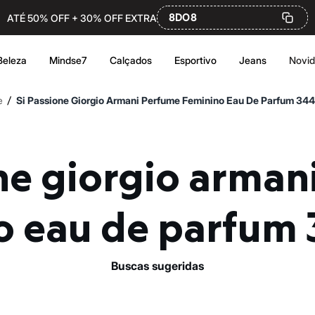
8DO8
ATÉ 50% OFF + 30% OFF EXTRA
Beleza
Mindse7
Calçados
Esportivo
Jeans
Novi
/
e
Si Passione Giorgio Armani Perfume Feminino Eau De Parfum 34
o eau de parfum
buscas sugeridas