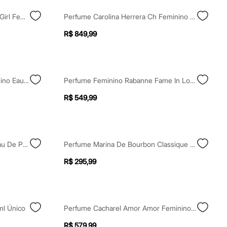
Perfume Carolina Herrera Good Girl Feminino Eau De Parfum 30ml Único
Perfume Carolina Herrera Ch Feminino Eau De Toilette 100ml Único
R$ 849,99
Perfume Gabriela Sabatini Feminino Eau De Toilette 20ml Único
Perfume Feminino Rabanne Fame In Love Parfum Elixir 30ml
R$ 549,99
Perfume Paco Rabanne Fame Eau De Parfum Feminino 50ml Único
Perfume Marina De Bourbon Classique Feminino Eau De Parfum 30ml
R$ 295,99
l Único
Perfume Cacharel Amor Amor Feminino Eau De Toilette 100ml Único
R$ 579,99