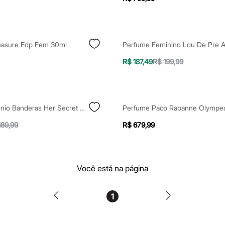
leasure Edp Fem 30ml
R$ 187,49
R$ 199,99
Perfume Antonio Banderas Her Secret Desire Feminino Eau De Toilette 50ml
189,99
R$ 679,99
Você está na página
1