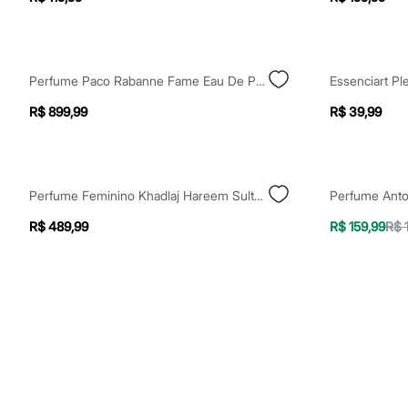
Shorts e Saias
Vestidos
Masculino
Em alta
Dia dos Pais
Perfume Paco Rabanne Fame Eau De Parfum Feminino 80ml Único
Essenciart P
Inverno
Novidades
R$ 899,99
R$ 39,99
Roupas
Bermudas
Camisas
Calças
Camisetas e Regatas
Perfume Feminino Khadlaj Hareem Sultan Gold Edp 75ml
Casacos e Jaquetas
Jeans
R$ 489,99
R$ 159,99
R$ 
Polos
Acessórios
Bolsas e Mochilas
Chapéus e Bonés
Cintos
Carteiras
Óculos
Relógios
Calçados
Botas
Chinelos