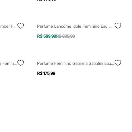
Perfume Feminino Lou De Pre Amber Flame 90ml
Perfume Lancôme Idôle Feminino Eau De Parfum 50ml Único
R$ 589,99
R$ 699,99
Perfume Paco Rabanne Olympea Feminino Eau De Parfum 50ml Único
Perfume Feminino Gabriela Sabatini Eau De Toilette 60ml
R$ 175,99