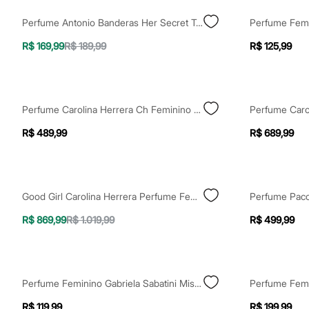
Yessica
Moda esportiva
Perfume Antonio Banderas Her Secret Temptation Feminino Eau De Toilette 50ml
Acessórios
Blusas
R$ 169,99
R$ 189,99
R$ 125,99
Calçados
Leggings
Shorts e Bermudas
Tops
Moda íntima
Perfume Carolina Herrera Ch Feminino Eau De Toilette 30ml
Calcinhas
Cintas e Modeladores
R$ 489,99
R$ 689,99
Meias
Pijamas
Sutiãs e Tops
Moda praia
Biquínis
Good Girl Carolina Herrera Perfume Feminino Eau De Parfum 150ml
Maiôs
Saídas de praia
R$ 869,99
R$ 1.019,99
R$ 499,99
Personagens
Plus size
Blusas e Camisetas
Calças
Casacos e Jaquetas
Perfume Feminino Gabriela Sabatini Miss Gabriela Eau De Toilette 30ml ÚNICO
Jeans
Moda esportiva
R$ 119,99
R$ 199,99