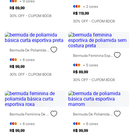
+
9
cores
Moda esportiva
+
2
cores
Shorts e Saias
R$ 69,99
Vestidos
R$ 119,99
30% OFF - CUPOM 8DO8
Masculino
30% OFF - CUPOM 8DO8
Em alta
Dia dos Pais
Inverno
Novidades
Roupas
Bermudas
Bermuda De Poliamida Básica Curta Esportiva Preta
Camisas
Bermuda Feminina Esportiva De Poliamida Sem Costura Preta
+
6
cores
Calças
+
5
cores
Camisetas e Regatas
R$ 99,99
Casacos e Jaquetas
R$ 89,99
30% OFF - CUPOM 8DO8
Jeans
30% OFF - CUPOM 8DO8
Polos
Acessórios
Bolsas e Mochilas
Chapéus e Bonés
Cintos
Carteiras
Bermuda Feminina De Poliamida Básica Curta Esportiva Roxa
Bermuda De Poliamida Básica Curta Esportiva Marrom
Óculos
Relógios
+
6
cores
+
6
cores
Calçados
Botas
R$ 99,99
R$ 99,99