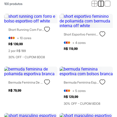
Calças
100
produtos
Casacos e Jaquetas
Jeans
Macacões
Saias
Shorts e Bermudas
Vestidos
Short Running Com Forro E Bolso Esportivo Off White
Acessórios
Short Esportivo Feminino De Poliamida Com Bermuda Interna Off White
Bolsas
+
10
cores
Bonés e Chapéus
+
4
cores
R$ 139,99
Bijoux
R$ 119,99
2 por R$ 199
Cintos
Óculos
30% OFF - CUPOM 8DO8
Relógios
Calçados
Botas
Chinelos
Rasteirinhas
Bermuda Feminina De Poliamida Esportiva Branca
Bermuda Feminina Esportiva Com Bolsos Branca
Sandálias
Sapatilhas
R$ 79,99
+
5
cores
Tênis
R$ 129,99
Marcas
City
30% OFF - CUPOM 8DO8
Clock House
Mindset