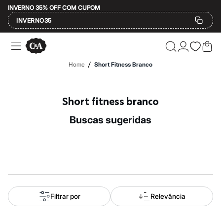
INVERNO 35% OFF COM CUPOM
INVERNO35
Ofertas
Compre por Departamento
Feminino
/
Home
Short Fitness Branco
Masculino
Infantil
Calçados
Mindse7
Short fitness branco
Plus Size
Até 20% off
buscas sugeridas
Até 40% off
Até 60% off
A partir de 60% off
Feminino
Em alta
Inverno
Alfaiataria
Novidades
Roupas
Filtrar por
Relevância
Blusas e Camisetas
Básicos