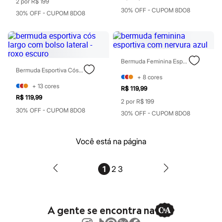
Babuche
2 por R$ 199
Botas
30% OFF - CUPOM 8DO8
30% OFF - CUPOM 8DO8
Chinelos
Pantufas
Sandálias
Tênis
Marcas
Bermuda Feminina Esportiva Com Nervura Azul
Beira Rio
Bermuda Esportiva Cós Largo Com Bolso Lateral - Roxo Escuro
Cartago
+
8
cores
Grendene
+
13
cores
R$ 119,99
Havaianas
R$ 119,99
Ipanema
2 por R$ 199
Moleca
30% OFF - CUPOM 8DO8
30% OFF - CUPOM 8DO8
Oneself
Redley
Rider
Você está na página
Via Uno
Vizzano
Zaxy
1
2
3
Esportivo
Novidades
Calças
Casacos e Jaquetas
Casacos e Jaquetas
A gente se encontra na
Plus size