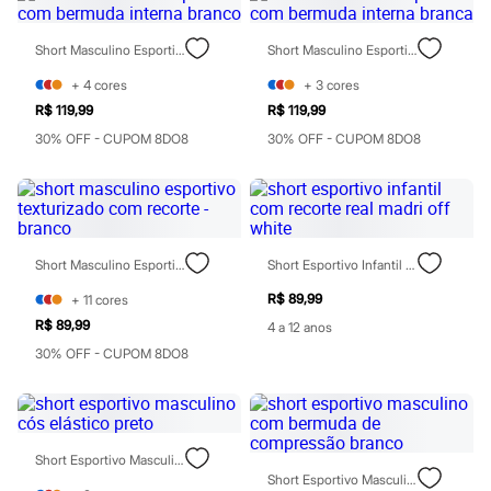
Sawary
Yessica
Moda esportiva
Short Masculino Esportivo Com Bermuda Interna Branco
Short Masculino Esportivo Com Bermuda Interna Branca
Acessórios
Blusas
+
4
cores
+
3
cores
Calçados
R$ 119,99
R$ 119,99
Leggings
30% OFF - CUPOM 8DO8
30% OFF - CUPOM 8DO8
Shorts e Bermudas
Tops
Moda íntima
Calcinhas
Cintas e Modeladores
Meias
Pijamas
Short Masculino Esportivo Texturizado Com Recorte - Branco
Short Esportivo Infantil Com Recorte Real Madri Off White
Sutiãs e Tops
Moda praia
R$ 89,99
+
11
cores
Biquínis
R$ 89,99
4 a 12 anos
Maiôs
30% OFF - CUPOM 8DO8
Saídas de praia
Personagens
Plus size
Blusas e Camisetas
Calças
Casacos e Jaquetas
Short Esportivo Masculino Cós Elástico Preto
Jeans
Short Esportivo Masculino Com Bermuda De Compressão Branco