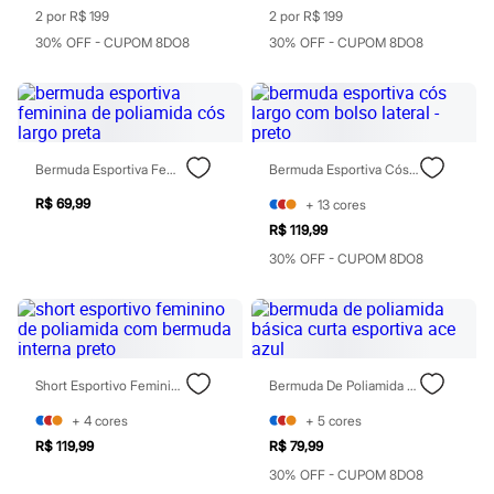
Chinelos
2 por R$ 199
2 por R$ 199
Sapatos
30% OFF - CUPOM 8DO8
30% OFF - CUPOM 8DO8
Sandálias e Papetes
Tênis
Moda esportiva
Acessórios
Bermudas
Camisetas
Calças
Bermuda Esportiva Feminina De Poliamida Cós Largo Preta
Bermuda Esportiva Cós Largo Com Bolso Lateral - Preto
Calçados
R$ 69,99
+
13
cores
Regatas
Moda íntima
R$ 119,99
Cuecas
30% OFF - CUPOM 8DO8
Meias
Pijamas
Moda praia
Personagens
Plus size
Blusas e Camisetas
Calças
Short Esportivo Feminino De Poliamida Com Bermuda Interna Preto
Bermuda De Poliamida Básica Curta Esportiva Ace Azul
Camisas
+
4
cores
+
5
cores
Casacos e Jaquetas
Jeans
R$ 119,99
R$ 79,99
Moda esportiva
30% OFF - CUPOM 8DO8
Shorts e Bermudas