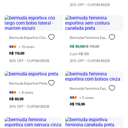
Blush
30% OFF - CUPOM 8DO8
Corretivo
Gloss
Pó facial
Sombras
Al Wataniah
Banderas
Bermuda Esportiva Cós Largo Com Bolso Lateral - Marrom Escuro
Bermuda Feminina Esportiva Sem Costura Canelada Preta
Beleza C&A
Boca Rosa
R$ 99,99
R$ 119,99
+
13
cores
Bruna Tavares
R$ 119,99
2 por R$ 199
Carolina Herrera
Ciclo
30% OFF - CUPOM 8DO8
30% OFF - CUPOM 8DO8
Fran by Franciny Ehlke
Jean Paul Gaultier
Lancôme
Mari Maria
Bermuda Esportiva Preta
Mascavo
Bermuda Feminina Esportiva Com Bolsos Cinza
Niina Secrets
+
8
cores
Océane
+
5
cores
R$ 89,99
Payot
R$ 119,99
30% OFF - CUPOM 8DO8
Rabanne
Real Techniques
Vizzela
Vult