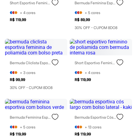
Short Esportivo Feminino De Poliamida Com Bermuda Interna Marrom
Bermuda Feminina Esportiva De Poliamida Sem Costura Azul
Patrulha Canina
Sonic
+
4
cores
+
5
cores
Stitch
R$ 119,99
R$ 89,99
Beleza
Kits
30% OFF - CUPOM 8DO8
Perfumes árabes
Novidades
Cabelos
Condicionador
Escovas e Pentes
Finalizadores
Bermuda Cliclista Esportiva Feminina De Poliamida Com Bolso Preta
Short Esportivo Feminino De Poliamida Com Bermuda Interna Rosa
Shampoo
Tratamento
+
3
cores
+
4
cores
Cuidados com o corpo
R$ 99,99
R$ 119,99
Hidratante
Protetor solar
30% OFF - CUPOM 8DO8
Tratamento
Cuidados com o rosto
Esfoliante
Hidratante
Protetor solar
Bermuda Feminina Esportiva Com Bolsos Verde
Bermuda Esportiva Cós Largo Com Bolso Lateral - Kaki
Tônicos
Maquiagens
+
5
cores
+
13
cores
Base
R$ 119,99
R$ 119,99
Batom