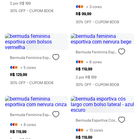
Botas
2 por R$ 199
Chinelos
+
3
cores
30% OFF - CUPOM 8DO8
Pantufas
R$ 99,99
Rasteirinhas
30% OFF - CUPOM 8DO8
Sandálias
Sapatilhas
Sapatos
Scarpin
Tamancos
Tênis
Bermuda Feminina Esportiva Com Nervura Bege
Masculino
Bermuda Feminina Esportiva Com Bolsos Vermelha
Chinelos
+
8
cores
Sandálias
+
5
cores
R$ 119,99
Sapatênis
R$ 129,99
2 por R$ 199
Sapatos
30% OFF - CUPOM 8DO8
Tênis
30% OFF - CUPOM 8DO8
Menina
Babuche
Botas
Chinelos
Pantufas
Bermuda Feminina Esportiva Com Nervura Cinza
Sandálias
Bermuda Esportiva Cós Largo Com Bolso Lateral - Azul Escuro
Sapatilhas
+
8
cores
Tênis
+
13
cores
R$ 119,99
Menino
R$ 119,99