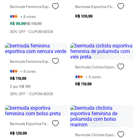
Perfumes
Perfumes femininos
Bermuda Feminina Esportiva Com Nervura Cinza
Bermuda Esportiva Feminina Canelada Preta
Perfumes infantis
Perfumes masculinos
R$ 109,99
+
8
cores
Todos os produtos
R$ 99,99
R$ 119,99
Mindse7
30% OFF - CUPOM 8DO8
Novidades
Blusas
Calças
Casacos e Jaquetas
Jeans
Saias
Bermuda Feminina Esportiva Com Nervura Verde
Shorts e Bermudas
Bermuda Ciclista Esportiva Feminina De Poliamida Com Viés Preta
+
8
cores
T-shirt
+
5
cores
Vestidos
R$ 119,99
Acessórios
R$ 119,99
2 por R$ 199
Alfaiataria
Calçados
30% OFF - CUPOM 8DO8
Guarda-roupa
Moda esportiva
Plus size
Special Basics
Calçados
Bermuda Esportiva Feminina Com Bolso Preta
Novidades
Feminino
R$ 129,99
Bermuda Cliclista Esportiva Feminina De Poliamida Com Bolso Marrom