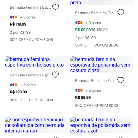
Rasteirinhas
Bermuda Feminina Esportiva Com Nervura Preta
Sandálias
Bermuda Feminina Esportiva Com Nervuras Preta
Tênis
+
8
cores
Diversão
+
3
cores
R$ 119,99
Marcas
R$ 99,99
R$ 139,99
Baby Club
2 por R$ 199
Fifteen
2 por R$ 199
30% OFF - CUPOM 8DO8
Miss Fifteen
30% OFF - CUPOM 8DO8
Palomino
Moda íntima
Calcinhas
Cuecas
Meias
Bermuda Feminina Esportiva Com Bolsos Preto
Pijamas
Bermuda Feminina Esportiva De Poliamida Sem Costura Cinza
Moda praia
+
5
cores
Biquínis e Maiôs
+
5
cores
Blusas de proteção
R$ 129,99
Sungas
R$ 89,99
30% OFF - CUPOM 8DO8
Personagens
30% OFF - CUPOM 8DO8
Bluey
Disney
Hello Kitty
Homem Aranha
Minecraft
Naruto