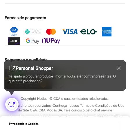
Educação financeira
Nossas lojas plus size
Cartão presente
Minha privacidade
Sustentabilidade
Sobre o cartão presente
Central de ética
Formas de pagamento
Segurança e qualidade
Personal Shopper
Te ajudo a procurar produtos, montar looks e encontrar presentes. O
que está precisando?
Copyright Notice: © C&A e suas entidades relacionadas.
Todos os direitos reservados. Conheça nossos Termos e Condições de Uso
do Site C&A. C&A Modas SA. Fale conosco pelo chat on-line
Alameda Araguaia, 1222, Alphaville - Barueri - SP Cep: 06455-000 CNPJ
45.242.914/0001-05
Privacidade e Cookies