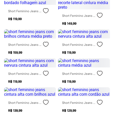
Sawary
Yessica
Moda esportiva
Short Feminino Jeans Com Bordado Folhagem Azul
Acessórios
Short Feminino Jeans Com Recorte Lateral Cintura Média Preto
Blusas
R$ 119,99
Calçados
R$ 149,99
Leggings
Shorts e Bermudas
Tops
Moda íntima
Short Feminino Jeans Com Brilhos Cintura Média Preto
Short Feminino Jeans Com Nervura Cintura Alta Azul
Calcinhas
Cintas e Modeladores
R$ 159,99
R$ 119,99
Meias
Pijamas
Sutiãs e Tops
Moda praia
Short Feminino Jeans Com Nervura Cintura Alta Azul
Short Feminino Jeans Cintura Média Azul
Biquínis
Maiôs
R$ 119,99
R$ 119,99
Saídas de praia
Personagens
Plus size
Blusas e Camisetas
Calças
Short Feminino Jeans Cintura Alta Com Brilhos Azul
Short Feminino Jeans Cintura Alta Com Cordão Azul
Casacos e Jaquetas
Jeans
R$ 139,99
R$ 129,99