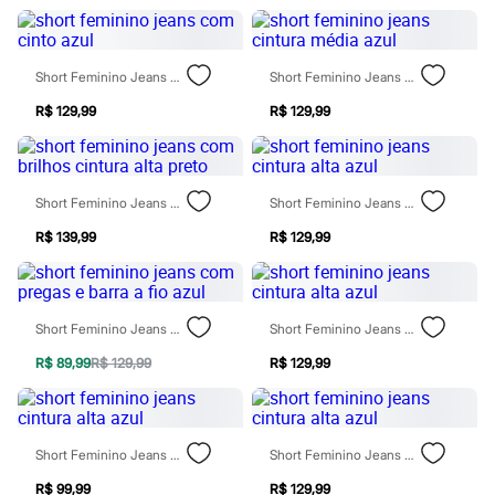
Moda esportiva
Shorts e Saias
Vestidos
Masculino
Short Feminino Jeans Com Cinto Azul
Short Feminino Jeans Cintura Média Azul
Em alta
Dia dos Pais
R$ 129,99
R$ 129,99
Inverno
Novidades
Roupas
Bermudas
Short Feminino Jeans Com Brilhos Cintura Alta Preto
Short Feminino Jeans Cintura Alta Azul
Camisas
Calças
R$ 139,99
R$ 129,99
Camisetas e Regatas
Casacos e Jaquetas
Jeans
Polos
Acessórios
Short Feminino Jeans Com Pregas E Barra A Fio Azul
Short Feminino Jeans Cintura Alta Azul
Bolsas e Mochilas
Chapéus e Bonés
R$ 89,99
R$ 129,99
R$ 129,99
Cintos
Carteiras
Óculos
Relógios
Short Feminino Jeans Cintura Alta Azul
Short Feminino Jeans Cintura Alta Azul
Calçados
Botas
R$ 99,99
R$ 129,99