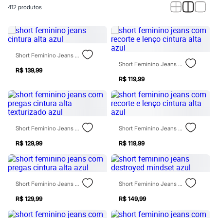
Calças
412
produtos
Casacos e Jaquetas
Jeans
Macacões
Saias
Shorts e Bermudas
Vestidos
Short Feminino Jeans Cintura Alta Azul
Acessórios
Short Feminino Jeans Com Recorte E Lenço Cintura Alta Azul
Bolsas
R$ 139,99
Bonés e Chapéus
R$ 119,99
Bijoux
Cintos
Óculos
Relógios
Calçados
Short Feminino Jeans Com Pregas Cintura Alta Texturizado Azul
Short Feminino Jeans Com Recorte E Lenço Cintura Alta Azul
Botas
Chinelos
R$ 129,99
R$ 119,99
Rasteirinhas
Sandálias
Sapatilhas
Tênis
Short Feminino Jeans Com Pregas Cintura Alta Azul
Short Feminino Jeans Destroyed Mindset Azul
Marcas
City
R$ 129,99
R$ 149,99
Clock House
Mindset