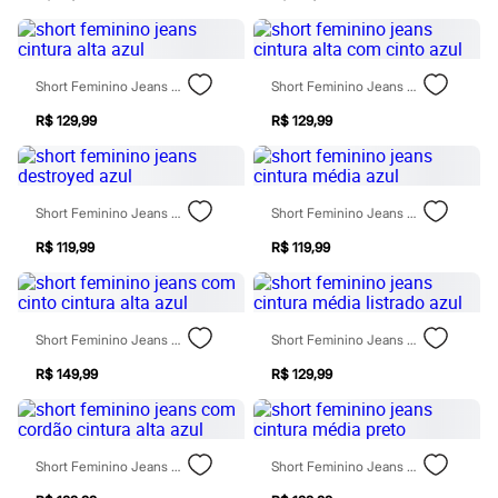
Chinelos
Sapatos
Sandálias e Papetes
Tênis
Short Feminino Jeans Cintura Alta Azul
Short Feminino Jeans Cintura Alta Com Cinto Azul
Moda esportiva
Acessórios
R$ 129,99
R$ 129,99
Bermudas
Camisetas
Calças
Calçados
Regatas
Short Feminino Jeans Destroyed Azul
Short Feminino Jeans Cintura Média Azul
Moda íntima
Cuecas
R$ 119,99
R$ 119,99
Meias
Pijamas
Moda praia
Personagens
Short Feminino Jeans Com Cinto Cintura Alta Azul
Short Feminino Jeans Cintura Média Listrado Azul
Plus size
Blusas e Camisetas
R$ 149,99
R$ 129,99
Calças
Camisas
Casacos e Jaquetas
Jeans
Short Feminino Jeans Com Cordão Cintura Alta Azul
Short Feminino Jeans Cintura Média Preto
Moda esportiva
Shorts e Bermudas