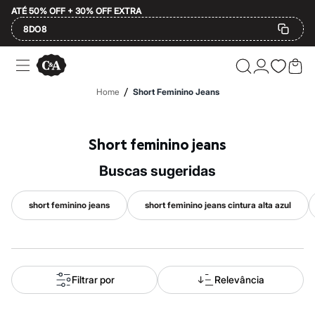
ATÉ 50% OFF + 30% OFF EXTRA
8DO8
Ofertas
Compre por Departamento
Feminino
/
Home
Short Feminino Jeans
Masculino
Infantil
Calçados
Mindse7
Short feminino jeans
Plus Size
Até 20% off
buscas sugeridas
Até 40% off
Até 60% off
A partir de 60% off
short feminino jeans
short feminino jeans cintura alta azul
Feminino
Em alta
Inverno
Alfaiataria
Novidades
Roupas
Filtrar por
Relevância
Blusas e Camisetas
Básicos