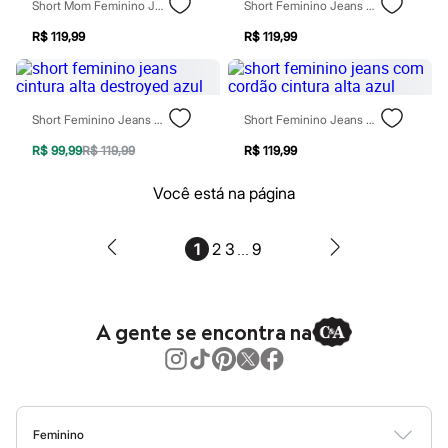
Short Mom Feminino Jeans Cintura Alta Azul
Short Feminino Jeans Cintura Média Azul
Patrulha Canina
Sonic
R$ 119,99
R$ 119,99
Stitch
Beleza
Kits
Perfumes árabes
Short Feminino Jeans Cintura Alta Destroyed Azul
Short Feminino Jeans Com Cordão Cintura Alta Azul
Novidades
Cabelos
R$ 99,99
R$ 119,99
R$ 119,99
Condicionador
Escovas e Pentes
Você está na página
Finalizadores
Shampoo
Tratamento
...
Cuidados com o corpo
1
2
3
9
Hidratante
Protetor solar
Tratamento
Cuidados com o rosto
A gente se encontra na
Esfoliante
Hidratante
Protetor solar
Tônicos
Maquiagens
Base
Feminino
Batom