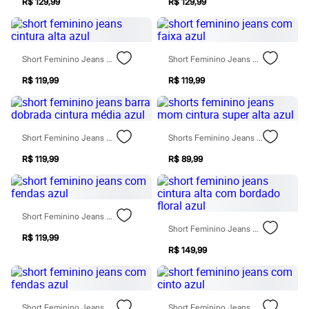
R$ 129,99
R$ 129,99
Todos os produtos
Infantil
Em alta
Arrumadinho para os meninos
Romântico para as meninas
Short Feminino Jeans Cintura Alta Azul
Short Feminino Jeans Com Faixa Azul
Inverno
Novidades
R$ 119,99
R$ 119,99
Roupas menina
0 a 24 meses
1 a 5 anos
4 a 12 anos
Short Feminino Jeans Barra Dobrada Cintura Média Azul
Shorts Feminino Jeans Mom Cintura Super Alta Azul
10 a 16 anos
Roupas menino
R$ 119,99
R$ 89,99
0 a 24 meses
1 a 5 anos
4 a 12 anos
10 a 16 anos
Short Feminino Jeans Com Fendas Azul
Acessórios
Short Feminino Jeans Cintura Alta Com Bordado Floral Azul
Recém-nascido
R$ 119,99
Bolsas e Mochilas
R$ 149,99
Chapéus
Calçados
Botas
Chinelos
Pantufas
Short Feminino Jeans Com Fendas Azul
Short Feminino Jeans Com Cinto Azul