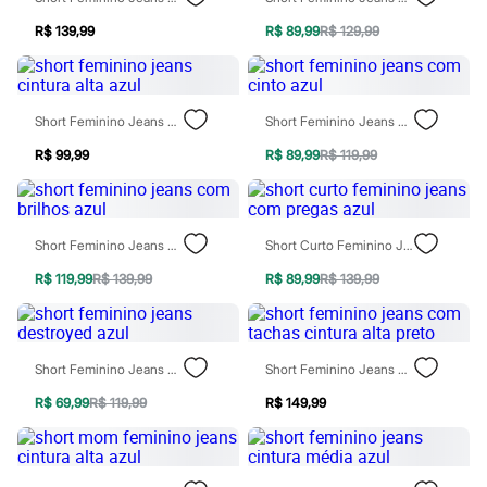
Rasteirinhas
Sandálias
R$ 139,99
R$ 89,99
R$ 129,99
Tênis
Diversão
Marcas
Baby Club
Short Feminino Jeans Cintura Alta Azul
Short Feminino Jeans Com Cinto Azul
Fifteen
Miss Fifteen
R$ 99,99
R$ 89,99
R$ 119,99
Palomino
Moda íntima
Calcinhas
Cuecas
Short Feminino Jeans Com Brilhos Azul
Short Curto Feminino Jeans Com Pregas Azul
Meias
Pijamas
R$ 119,99
R$ 139,99
R$ 89,99
R$ 139,99
Moda praia
Biquínis e Maiôs
Blusas de proteção
Sungas
Personagens
Short Feminino Jeans Destroyed Azul
Short Feminino Jeans Com Tachas Cintura Alta Preto
Bluey
Disney
R$ 69,99
R$ 119,99
R$ 149,99
Hello Kitty
Homem Aranha
Minecraft
Naruto