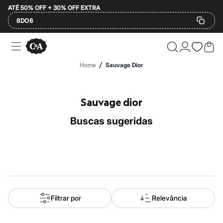
ATÉ 50% OFF + 30% OFF EXTRA
8DO8
Ofertas
Compre por Departamento
Feminino
/
Home
Sauvage Dior
Masculino
Infantil
Calçados
Plus Size
Sauvage dior
2 calçados por R$189
2 peças por R$199
buscas sugeridas
3 lingeries por R$99
3 itens de beleza por R$129
Até 20% off
Até 40% off
Até 60% off
A partir de 60% off
Feminino
Em alta
Inverno
Filtrar por
Relevância
Alfaiataria
Novidades