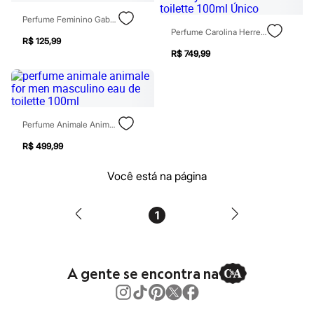
Calças
Casacos e Jaquetas
Perfume Feminino Gabriela Sabatini Eau De Toilette 30ml
Jeans
Perfume Carolina Herrera Bad Boy Masculino Eau De Toilette 100ml Único
Moda esportiva
R$ 125,99
Shorts e Saias
R$ 749,99
Vestidos
Masculino
Em alta
Dia dos Pais
Inverno
Perfume Animale Animale For Men Masculino Eau De Toilette 100ml
Novidades
Roupas
R$ 499,99
Bermudas
Camisas
Você está na página
Calças
Camisetas e Regatas
Casacos e Jaquetas
1
Jeans
Polos
Acessórios
Bolsas e Mochilas
Chapéus e Bonés
A gente se encontra na
Cintos
Carteiras
Óculos