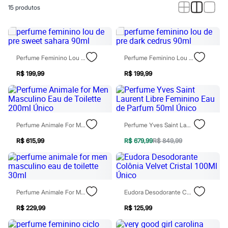
Roupas
15
produtos
Blusas e Camisetas
Básicos
Calças
Casacos e Jaquetas
Jeans
Macacões
Perfume Feminino Lou De Pre Sweet Sahara 90ml
Perfume Feminino Lou De Pre Dark Cedrus 90ml
Saias
Shorts e Bermudas
R$ 199,99
R$ 199,99
Vestidos
Acessórios
Bolsas
Bonés e Chapéus
Bijoux
Perfume Animale For Men Masculino Eau De Toilette 200ml Único
Perfume Yves Saint Laurent Libre Feminino Eau De Parfum 50ml Único
Cintos
Óculos
R$ 615,99
R$ 679,99
R$ 849,99
Relógios
Calçados
Botas
Chinelos
Rasteirinhas
Perfume Animale For Men Masculino Eau De Toilette 30ml
Eudora Desodorante Colônia Velvet Cristal 100Ml Único
Sandálias
Sapatilhas
R$ 229,99
R$ 125,99
Tênis
Marcas