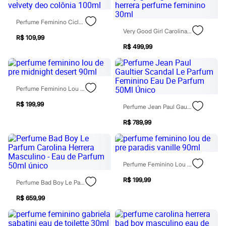
City
Clock House
Mindset
Perfume Feminino Ciclo Velvety Deo Colônia 100ml
Sawary
Very Good Girl Carolina Herrera Perfume Feminino 30ml
Yessica
R$ 109,99
Moda esportiva
R$ 499,99
Acessórios
Blusas
Calçados
Leggings
Perfume Feminino Lou De Pre Midnight Desert 90ml
Shorts e Bermudas
Tops
R$ 199,99
Perfume Jean Paul Gaultier Scandal Le Parfum Feminino Eau De Parfum 50Ml Único
Moda íntima
Calcinhas
R$ 789,99
Cintas e Modeladores
Meias
Pijamas
Sutiãs e Tops
Perfume Feminino Lou De Pre Paradis Vanille 90ml
Moda praia
Biquínis
R$ 199,99
Perfume Bad Boy Le Parfum Carolina Herrera Masculino - Eau De Parfum 50ml Único
Maiôs
Saídas de praia
R$ 659,99
Personagens
Plus size
Blusas e Camisetas