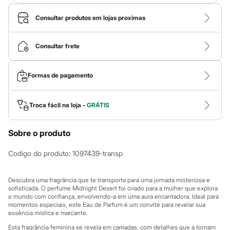
Calças
Casacos e Jaquetas
Consultar produtos em lojas proximas
Jeans
Macacões
Saias
Consultar frete
Shorts e Bermudas
Vestidos
Acessórios
Bolsas
Formas de pagamento
Bonés e Chapéus
Bijoux
Cintos
Troca fácil na loja -
GRÁTIS
Óculos
Relógios
Calçados
Sobre o produto
Botas
Chinelos
Codigo do produto
:
1097439-transp
Rasteirinhas
Sandálias
Sapatilhas
Descubra uma fragrância que te transporta para uma jornada misteriosa e
Tênis
sofisticada. O perfume Midnight Desert foi criado para a mulher que explora
Marcas
o mundo com confiança, envolvendo-a em uma aura encantadora. Ideal para
City
momentos especiais, este Eau de Parfum é um convite para revelar sua
Clock House
essência mística e marcante.
Mindset
Esta fragrância feminina se revela em camadas, com detalhes que a tornam