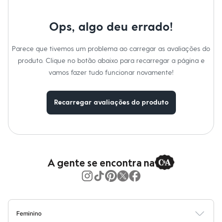
Moda esportiva
Shorts e Saias
Vestidos
Ops, algo deu errado!
Masculino
Em alta
Dia dos Pais
Parece que tivemos um problema ao carregar as avaliações do
Inverno
produto. Clique no botão abaixo para recarregar a página e
Novidades
vamos fazer tudo funcionar novamente!
Roupas
Bermudas
Camisas
Calças
Recarregar avaliações do produto
Camisetas e Regatas
Casacos e Jaquetas
Jeans
Polos
Acessórios
Bolsas e Mochilas
A gente se encontra na
Chapéus e Bonés
Cintos
Carteiras
Óculos
Relógios
Calçados
Feminino
Botas