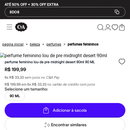
ATÉ 50% OFF + 30% OFF EXTRA
8DO8
Ofertas
Compre por Departamento
Feminino
Masculino
página inicial
beleza
perfumes
perfumes femininos
>
>
>
Infantil
Calçados
Mindse7
perfume feminino lou de pre midnight desert 90ml 90 ML
Plus Size
Até 20% off
R$ 199,99
Até 40% off
6
x
R$ 33,33
sem juros no
C&A Pay
Até 60% off
A partir de 60% off
R$ 199,99
em
6
x
R$ 33,33
no
cartão de crédito com juros
Feminino
Selecione um
tamanho
:
Em alta
90 ML
Inverno
Alfaiataria
Novidades
Adicionar à sacola
Roupas
Blusas e Camisetas
Encontrar similares
Básicos