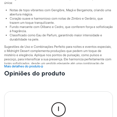
Sawary
única:
Yessica
Moda esportiva
Notas de topo vibrantes com Gengibre, Maçã e Bergamota, criando uma
abertura mágica.
Acessórios
Coração suave e harmonioso com notas de Zimbro e Gerânio, que
Blusas
trazem um toque tranquilizante.
Calçados
Fundo marcante com Olíbano e Cedro, que conferem força e sofisticação
Leggings
à fragrância.
Shorts e Bermudas
Classificado como Eau de Parfum, garantindo maior intensidade e
Tops
durabilidade na pele.
Moda íntima
Sugestões de Uso e Combinações Perfeito para noites e eventos especiais,
Calcinhas
o Midnight Desert complementa produções que pedem um toque de
Cintas e Modeladores
mistério e elegância. Aplique nos pontos de pulsação, como pulsos e
Meias
pescoço, para intensificar a sua presença. Ele harmoniza perfeitamente com
Pijamas
looks sofisticados, desde um vestido elegante até uma combinação de
↓
Mais detalhes do produto
Sutiãs e Tops
alfaiataria, tornando cada momento inesquecível.
Moda praia
Opiniões do produto
A gente se encontra na C&A! ❤
Biquínis
Maiôs
Informacoes gerais:
Saídas de praia
Marcas
:
C&A
Personagens
Gênero
:
Feminino
Plus size
Blusas e Camisetas
Calças
Casacos e Jaquetas
Jeans