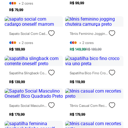
Calçados
R$ 99,99
+
2
cores
Botas
R$ 79,99
Chinelos
Pantufas
Rasteirinhas
Sandálias
Sapato Social Com Cadarço Oneself Marrom
Tênis Feminino Jogging Chuteira Camurça Preto
Tênis
Diversão
+
2
cores
+
2
cores
Marcas
Baby Club
R$ 189,99
R$ 149,99
R$ 189,99
Fifteen
Miss Fifteen
Palomino
Moda íntima
Sapatilha Slingback Com Corrente Oneself Preto
Sapatilha Bico Fino Croco Via Uno Preta
Calcinhas
Cuecas
R$ 139,99
R$ 119,99
Meias
Pijamas
Moda praia
Biquínis e Maiôs
Sapato Social Masculino Oneself Bico Quadrado Preto
Tênis Casual Com Recortes Preto
Blusas de proteção
Sungas
R$ 179,99
R$ 179,99
Personagens
Bluey
Disney