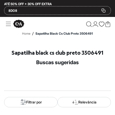
ATÉ 50% OFF + 30% OFF EXTRA
8DO8
Ofertas
Compre por Departamento
Feminino
/
Home
Sapatilha Black Cs Club Preto 3506491
Masculino
Infantil
Calçados
Mindse7
Sapatilha black cs club preto 3506491
Plus Size
2 calçados por R$189
buscas sugeridas
2 peças por R$199
3 lingeries por R$99
3 itens de beleza por R$129
Até 20% off
Até 40% off
Até 60% off
A partir de 60% off
Feminino
Em alta
Filtrar por
Relevância
Inverno
Alfaiataria