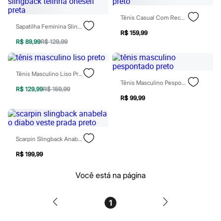
Hello Kitty
Homem Aranha
Tênis Casual Com Recortes Preto
Minecraft
Sapatilha Feminina Slingback Telinha Oneself Preta
Naruto
R$ 159,99
Patrulha Canina
R$ 89,99
R$ 129,99
Sonic
Stitch
Beleza
Tênis Masculino Liso Preto
Kits
Tênis Masculino Pespontado Preto
Perfumes árabes
R$ 129,99
R$ 159,99
Novidades
R$ 99,99
Cabelos
Condicionador
Escovas e Pentes
Finalizadores
Scarpin Slingback Anabela O Diabo Veste Prada Preto
Shampoo
Tratamento
R$ 199,99
Cuidados com o corpo
Hidratante
Você está na página
Protetor solar
Tratamento
Cuidados com o rosto
Esfoliante
1
Hidratante
Protetor solar