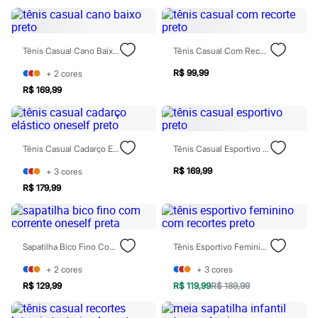
Óculos
Relógios
Calçados
Botas
Tênis Casual Cano Baixo Preto
Tênis Casual Com Recorte Preto
Chinelos
Sapatos
R$ 99,99
+
2
cores
Sandálias e Papetes
R$ 169,99
Tênis
Moda esportiva
Acessórios
Bermudas
Camisetas
Tênis Casual Cadarço Elástico Oneself Preto
Tênis Casual Esportivo Preto
Calças
Calçados
R$ 169,99
+
3
cores
Regatas
R$ 179,99
Moda íntima
Cuecas
Meias
Pijamas
Sapatilha Bico Fino Com Corrente Oneself Preta
Tênis Esportivo Feminino Com Recortes Preto
Moda praia
Personagens
+
2
cores
+
3
cores
Plus size
Blusas e Camisetas
R$ 129,99
R$ 119,99
R$ 189,99
Calças
Camisas