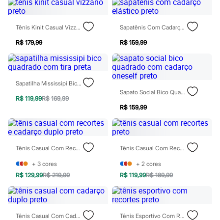
Marcas
City
Clock House
Tênis Kinit Casual Vizzano Preto
Sapatênis Com Cadarço Elástico Preto
Mindset
Sawary
R$ 179,99
R$ 159,99
Yessica
Moda esportiva
Acessórios
Blusas
Calçados
Sapatilha Mississipi Bico Quadrado Com Tira Preta
Leggings
Sapato Social Bico Quadrado Com Cadarço Oneself Preto
Shorts e Bermudas
R$ 119,99
R$ 169,99
Tops
R$ 159,99
Moda íntima
Calcinhas
Cintas e Modeladores
Meias
Tênis Casual Com Recortes E Cadarço Duplo Preto
Tênis Casual Com Recortes Preto
Pijamas
Sutiãs e Tops
+
3
cores
+
2
cores
Moda praia
R$ 129,99
R$ 219,99
R$ 119,99
R$ 189,99
Biquínis
Maiôs
Saídas de praia
Personagens
Plus size
Tênis Casual Com Cadarço Duplo Preto
Tênis Esportivo Com Recortes Preto