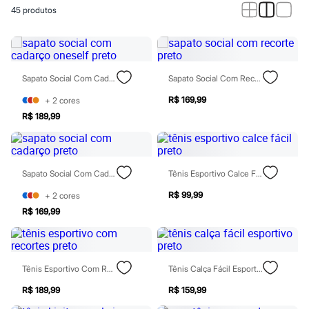
Novidades
45
produtos
Roupas
Blusas e Camisetas
Básicos
Calças
Casacos e Jaquetas
Jeans
Sapato Social Com Cadarço Oneself Preto
Sapato Social Com Recorte Preto
Macacões
Saias
R$ 169,99
+
2
cores
Shorts e Bermudas
R$ 189,99
Vestidos
Acessórios
Bolsas
Bonés e Chapéus
Sapato Social Com Cadarço Preto
Tênis Esportivo Calce Fácil Preto
Bijoux
Cintos
R$ 99,99
+
2
cores
Óculos
Relógios
R$ 169,99
Calçados
Botas
Chinelos
Rasteirinhas
Tênis Esportivo Com Recortes Preto
Tênis Calça Fácil Esportivo Preto
Sandálias
Sapatilhas
R$ 189,99
R$ 159,99
Tênis