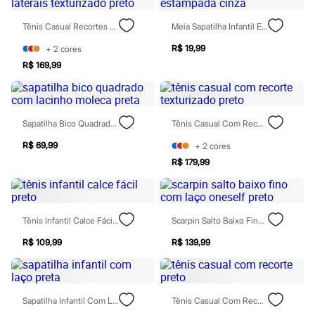
Casacos e Jaquetas
Jeans
Tênis Casual Recortes Laterais Texturizado Preto
Meia Sapatilha Infantil Estampada Cinza
Moda esportiva
Shorts e Bermudas
R$ 19,99
+
2
cores
Todos os produtos
R$ 169,99
Infantil
Em alta
Arrumadinho para os meninos
Romântico para as meninas
Inverno
Sapatilha Bico Quadrado Com Lacinho Moleca Preta
Tênis Casual Com Recorte Texturizado Preto
Novidades
Roupas menina
R$ 69,99
+
2
cores
0 a 24 meses
R$ 179,99
1 a 5 anos
4 a 12 anos
10 a 16 anos
Roupas menino
Tênis Infantil Calce Fácil Preto
Scarpin Salto Baixo Fino Com Laço Oneself Preto
0 a 24 meses
1 a 5 anos
R$ 109,99
R$ 139,99
4 a 12 anos
10 a 16 anos
Acessórios
Recém-nascido
Bolsas e Mochilas
Sapatilha Infantil Com Laço Preta
Tênis Casual Com Recorte Preto
Chapéus