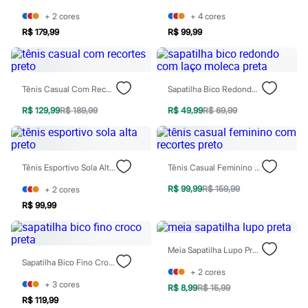
Blusas e Camisetas
Calças
+
2
cores
+
4
cores
Casacos e Jaquetas
R$ 179,99
R$ 99,99
Jeans
Moda esportiva
Shorts e Saias
Vestidos
Tênis Casual Com Recortes Preto
Sapatilha Bico Redondo Com Laço Moleca Preta
Masculino
Em alta
R$ 129,99
R$ 189,99
R$ 49,99
R$ 69,99
Dia dos Pais
Inverno
Novidades
Roupas
Bermudas
Tênis Esportivo Sola Alta Preto
Tênis Casual Feminino Com Recortes Preto
Camisas
Calças
R$ 99,99
R$ 159,99
+
2
cores
Camisetas e Regatas
R$ 99,99
Casacos e Jaquetas
Jeans
Polos
Meia Sapatilha Lupo Preta
Acessórios
Sapatilha Bico Fino Croco Preta
Bolsas e Mochilas
+
2
cores
Chapéus e Bonés
+
3
cores
Cintos
R$ 8,99
R$ 15,99
Carteiras
R$ 119,99