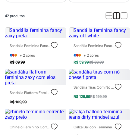
Roupas
Blusas e Camisetas
Básicos
42
produtos
Calças
Casacos e Jaquetas
Jeans
Macacões
Saias
Shorts e Bermudas
Sandália Feminina Fancy Zaxy Preta
Sandália Feminina Fancy Zaxy Off White
Vestidos
Acessórios
+
2
cores
+
2
cores
Bolsas
R$ 69,99
R$ 59,99
R$ 69,99
Bonés e Chapéus
Bijoux
Cintos
Óculos
Relógios
Sandália Tiras Com Nó Oneself Preta
Calçados
Sandália Flatform Feminina Zaxy Com Elos Preta
R$ 129,99
R$ 199,99
Botas
R$ 109,99
Chinelos
Rasteirinhas
Sandálias
Sapatilhas
Tênis
Chinelo Feminino Corrente Zaxy Preto
Calça Balloon Feminina Jeans Dirty Mindset Azul
Marcas