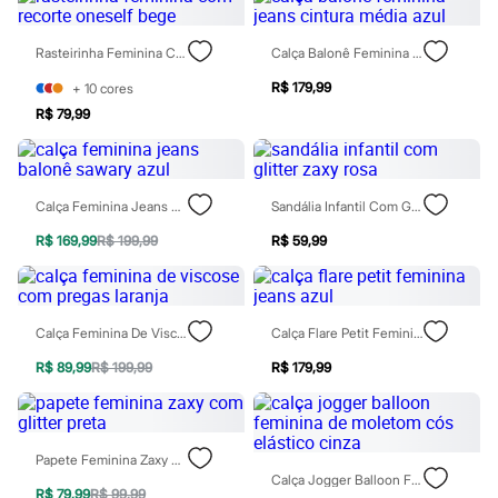
Calças
Casacos e Jaquetas
Jeans
Rasteirinha Feminina Com Recorte Oneself Bege
Calça Balonê Feminina Jeans Cintura Média Azul
Moda esportiva
Shorts e Saias
R$ 179,99
+
10
cores
Vestidos
R$ 79,99
Masculino
Em alta
Dia dos Pais
Inverno
Novidades
Calça Feminina Jeans Balonê Sawary Azul
Sandália Infantil Com Glitter Zaxy Rosa
Roupas
R$ 169,99
R$ 199,99
R$ 59,99
Bermudas
Camisas
Calças
Camisetas e Regatas
Casacos e Jaquetas
Calça Feminina De Viscose Com Pregas Laranja
Calça Flare Petit Feminina Jeans Azul
Jeans
Polos
R$ 89,99
R$ 199,99
R$ 179,99
Acessórios
Bolsas e Mochilas
Chapéus e Bonés
Cintos
Papete Feminina Zaxy Com Glitter Preta
Carteiras
Calça Jogger Balloon Feminina De Moletom Cós Elástico Cinza
Óculos
R$ 79,99
R$ 99,99