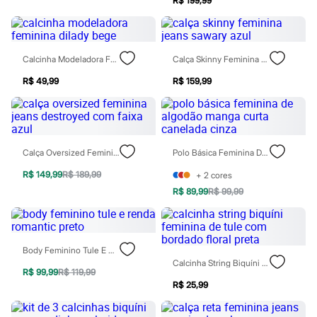
R$ 199,99
Botas
Chinelos
Pantufas
Rasteirinhas
Sandálias
Calcinha Modeladora Feminina Dilady Bege
Calça Skinny Feminina Jeans Sawary Azul
Tênis
R$ 49,99
R$ 159,99
Diversão
Marcas
Baby Club
Fifteen
Miss Fifteen
Palomino
Calça Oversized Feminina Jeans Destroyed Com Faixa Azul
Polo Básica Feminina De Algodão Manga Curta Canelada Cinza
Moda íntima
Calcinhas
R$ 149,99
R$ 189,99
+
2
cores
Cuecas
R$ 89,99
R$ 99,99
Meias
Pijamas
Moda praia
Biquínis e Maiôs
Blusas de proteção
Body Feminino Tule E Renda Romantic Preto
Sungas
Calcinha String Biquíni Feminina De Tule Com Bordado Floral Preta
R$ 99,99
R$ 119,99
Personagens
R$ 25,99
Bluey
Disney
Hello Kitty