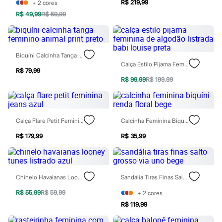
City
R$ 219,99
+
2
cores
Clock House
R$ 49,99
R$ 59,99
Mindset
Sawary
Yessica
Moda esportiva
Acessórios
Biquíni Calcinha Tanga Feminino Animal Print Preto
Blusas
Calça Estilo Pijama Feminina De Algodão Listrada Babi Louise Preta
R$ 79,99
Calçados
R$ 99,99
R$ 199,99
Leggings
Shorts e Bermudas
Tops
Moda íntima
Calcinhas
Calça Flare Petit Feminina Jeans Azul
Calcinha Feminina Biquíni Renda Floral Bege
Cintas e Modeladores
Meias
R$ 179,99
R$ 35,99
Pijamas
Sutiãs e Tops
Moda praia
Biquínis
Chinelo Havaianas Looney Tunes Listrado Azul
Sandália Tiras Finas Salto Grosso Via Uno Bege
Maiôs
Saídas de praia
R$ 55,99
R$ 59,99
+
2
cores
Personagens
R$ 119,99
Plus size
Blusas e Camisetas