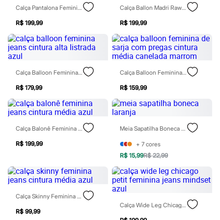
Jeans
Calça Pantalona Feminina Jeans Com Pregas Azul
Calça Ballon Madri Raw Feminina Jeans Mindset Azul
Moda esportiva
Shorts e Bermudas
R$ 199,99
R$ 199,99
Todos os produtos
Infantil
Em alta
Arrumadinho para os meninos
Romântico para as meninas
Calça Balloon Feminina Jeans Cintura Alta Listrada Azul
Calça Balloon Feminina De Sarja Com Pregas Cintura Média Canelada Marrom
Inverno
Novidades
R$ 179,99
R$ 159,99
Roupas menina
0 a 24 meses
1 a 5 anos
4 a 12 anos
10 a 16 anos
Calça Balonê Feminina Jeans Cintura Média Azul
Meia Sapatilha Boneca Laranja
Roupas menino
R$ 199,99
+
7
cores
0 a 24 meses
1 a 5 anos
R$ 15,99
R$ 22,99
4 a 12 anos
10 a 16 anos
Acessórios
Recém-nascido
Calça Skinny Feminina Jeans Cintura Média Azul
Bolsas e Mochilas
Calça Wide Leg Chicago Petit Feminina Jeans Mindset Azul
Chapéus
R$ 99,99
Calçados