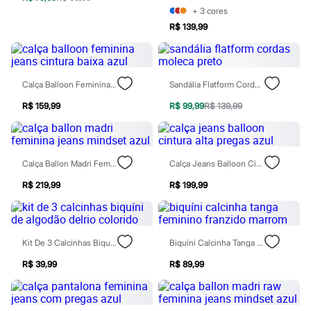
Relógios
+
3
cores
Calçados
R$ 139,99
Botas
Chinelos
Sapatos
Sandálias e Papetes
Tênis
Calça Balloon Feminina Jeans Cintura Baixa Azul
Sandália Flatform Cordas Moleca Preto
Moda esportiva
Acessórios
R$ 159,99
R$ 99,99
R$ 139,99
Bermudas
Camisetas
Calças
Calçados
Calça Ballon Madri Feminina Jeans Mindset Azul
Calça Jeans Balloon Cintura Alta Pregas Azul
Regatas
Moda íntima
R$ 219,99
R$ 199,99
Cuecas
Meias
Pijamas
Moda praia
Personagens
Kit De 3 Calcinhas Biquíni De Algodão Delrio Colorido
Biquíni Calcinha Tanga Feminino Franzido Marrom
Plus size
R$ 39,99
R$ 89,99
Blusas e Camisetas
Calças
Camisas
Casacos e Jaquetas