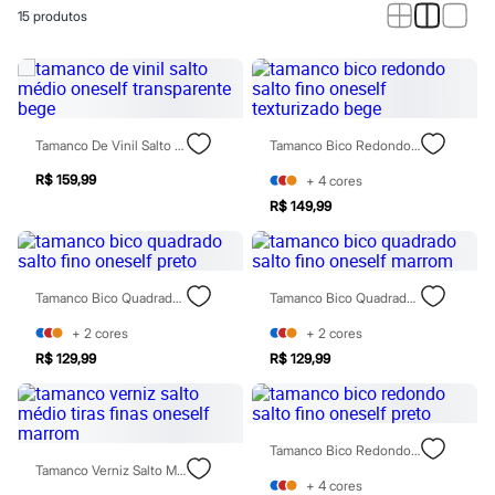
Calças
15
produtos
Casacos e Jaquetas
Jeans
Macacões
Saias
Shorts e Bermudas
Vestidos
Acessórios
Tamanco De Vinil Salto Médio Oneself Transparente Bege
Tamanco Bico Redondo Salto Fino Oneself Texturizado Bege
Bolsas
Bonés e Chapéus
R$ 159,99
+
4
cores
Bijoux
R$ 149,99
Cintos
Óculos
Relógios
Calçados
Tamanco Bico Quadrado Salto Fino Oneself Preto
Tamanco Bico Quadrado Salto Fino Oneself Marrom
Botas
Chinelos
+
2
cores
+
2
cores
Rasteirinhas
Sandálias
R$ 129,99
R$ 129,99
Sapatilhas
Tênis
Marcas
City
Tamanco Bico Redondo Salto Fino Oneself Preto
Clock House
Tamanco Verniz Salto Médio Tiras Finas Oneself Marrom
Mindset
+
4
cores