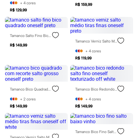
Sawary
+
4
cores
R$ 159,99
Yessica
R$ 129,99
Moda esportiva
Acessórios
Blusas
Calçados
Leggings
Tamanco Salto Fino Bico Quadrado Oneself Preto
Shorts e Bermudas
Tamanco Verniz Salto Médio Tiras Finas Oneself Preto
Tops
R$ 149,99
Moda íntima
+
4
cores
Calcinhas
R$ 119,99
Cintas e Modeladores
Meias
Pijamas
Sutiãs e Tops
Moda praia
Tamanco Bico Quadrado Com Recorte Salto Grosso Oneself Preto
Tamanco Bico Redondo Salto Fino Oneself Texturizado Off White
Biquínis
Maiôs
+
2
cores
+
4
cores
Saídas de praia
Personagens
R$ 149,99
R$ 149,99
Plus size
Blusas e Camisetas
Calças
Casacos e Jaquetas
Tamanco Bico Fino Salto Baixo Vinho
Jeans
Tamanco Verniz Salto Médio Tiras Finas Oneself Off White