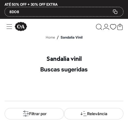
ATÉ 50% OFF + 30% OFF EXTRA
8DO8
Ofertas
Compre por Departamento
Feminino
/
Home
Sandalia Vinil
Masculino
Infantil
Calçados
Mindse7
Sandalia vinil
Plus Size
Até 20% off
buscas sugeridas
Até 40% off
Até 60% off
A partir de 60% off
Feminino
Em alta
Inverno
Alfaiataria
Novidades
Roupas
Filtrar por
Relevância
Blusas e Camisetas
Básicos