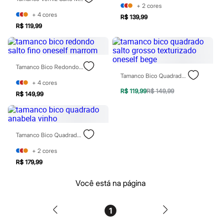
Moda esportiva
+
2
cores
Shorts e Saias
+
4
cores
R$ 139,99
Vestidos
R$ 119,99
Masculino
Em alta
Dia dos Pais
Inverno
Novidades
Tamanco Bico Redondo Salto Fino Oneself Marrom
Roupas
Tamanco Bico Quadrado Salto Grosso Texturizado Oneself Bege
Bermudas
+
4
cores
Camisas
R$ 119,99
R$ 149,99
R$ 149,99
Calças
Camisetas e Regatas
Casacos e Jaquetas
Jeans
Tamanco Bico Quadrado Anabela Vinho
Polos
Acessórios
+
2
cores
Bolsas e Mochilas
Chapéus e Bonés
R$ 179,99
Cintos
Carteiras
Você está na página
Óculos
Relógios
Calçados
1
Botas