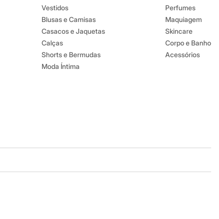
Vestidos
Perfumes
Blusas e Camisas
Maquiagem
Casacos e Jaquetas
Skincare
Calças
Corpo e Banho
Shorts e Bermudas
Acessórios
Moda Íntima
Baixe o app
Google store
Apple store