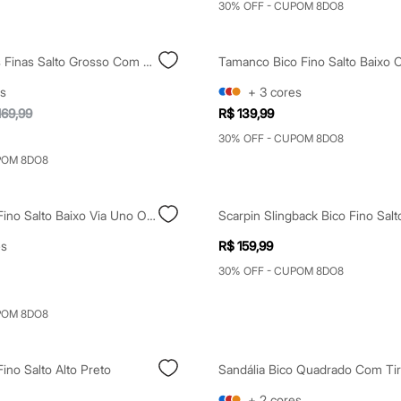
30% OFF - CUPOM 8DO8
Sandália Tiras Finas Salto Grosso Com Brilhos Via Uno Preta
Tamanco Bico Fino Salto Baixo O
s
+
3
cores
169,99
R$ 139,99
30% OFF - CUPOM 8DO8
POM 8DO8
Scarpin Bico Fino Salto Baixo Via Uno Off White
es
R$ 159,99
30% OFF - CUPOM 8DO8
POM 8DO8
Fino Salto Alto Preto
+
2
cores