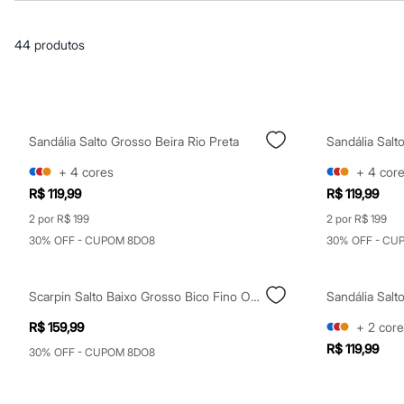
Blusas e Camisetas
Básicos
Calças
44
produtos
Casacos e Jaquetas
Jeans
Macacões
Saias
Shorts e Bermudas
Vestidos
Sandália Salto Grosso Beira Rio Preta
Sandália Salt
Acessórios
Bolsas
+
4
cores
+
4
cor
Bonés e Chapéus
R$ 119,99
R$ 119,99
Bijoux
Cintos
2 por R$ 199
2 por R$ 199
Óculos
30% OFF - CUPOM 8DO8
30% OFF - CU
Relógios
Calçados
Botas
Chinelos
Scarpin Salto Baixo Grosso Bico Fino Oneself Preto
Sandália Salt
Rasteirinhas
R$ 159,99
+
2
core
Sandálias
Sapatilhas
R$ 119,99
30% OFF - CUPOM 8DO8
Tênis
Marcas
City