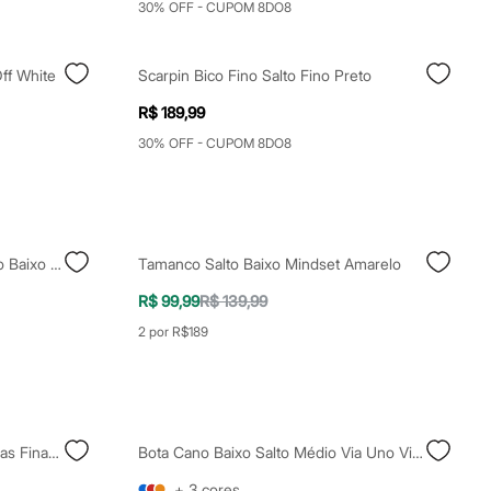
30% OFF - CUPOM 8DO8
ff White
Scarpin Bico Fino Salto Fino Preto
R$ 189,99
30% OFF - CUPOM 8DO8
Scarpin Slingback Bico Fino Salto Baixo Marrom
Tamanco Salto Baixo Mindset Amarelo
R$ 99,99
R$ 139,99
2 por R$189
Sandália Bico Quadrado Com Tiras Finas Vinho
Bota Cano Baixo Salto Médio Via Uno Vinho
+
3
cores