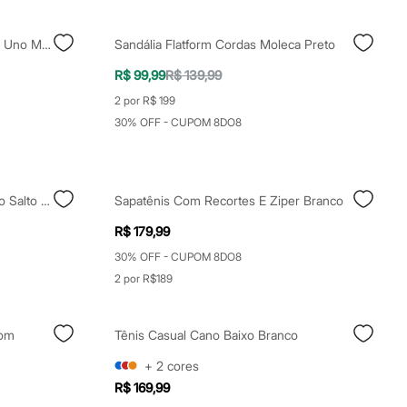
Bota Cano Baixo Salto Médio Via Uno Marrom
Sandália Flatform Cordas Moleca Preto
R$ 99,99
R$ 139,99
2 por R$ 199
30% OFF - CUPOM 8DO8
Sandália Feminina Bico Quadrado Salto Amadeirado Oneself Bege
Sapatênis Com Recortes E Ziper Branco
R$ 179,99
30% OFF - CUPOM 8DO8
2 por R$189
rom
Tênis Casual Cano Baixo Branco
+
2
cores
R$ 169,99