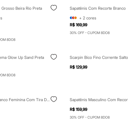
o Grosso Beira Rio Preta
Sapatênis Com Recorte Branco
es
+
2
cores
R$ 169,99
30% OFF - CUPOM 8DO8
POM 8DO8
nema Glow Up Sand Preta
R$ 129,99
POM 8DO8
Sandália Tamanco Feminina Com Tira De Dedo Salto Fino E Bico Quadrado Off White
R$ 159,99
30% OFF - CUPOM 8DO8