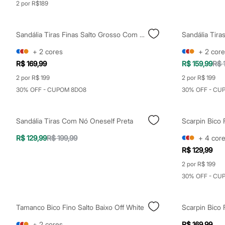
2 por R$189
Calçados
Botas
Chinelos
Sapatos
Sandália Tiras Finas Salto Grosso Com Brilhos Via Uno Off White
Sandálias e Papetes
Tênis
+
2
cores
+
2
core
Moda esportiva
R$ 169,99
R$ 159,99
R$ 
Acessórios
Bermudas
2 por R$ 199
2 por R$ 199
Camisetas
30% OFF - CUPOM 8DO8
30% OFF - CU
Calças
Calçados
Regatas
Sandália Tiras Com Nó Oneself Preta
Moda íntima
Cuecas
R$ 129,99
R$ 199,99
+
4
cor
Meias
Pijamas
R$ 129,99
Moda praia
2 por R$ 199
Personagens
Plus size
30% OFF - CU
Blusas e Camisetas
Calças
Camisas
Tamanco Bico Fino Salto Baixo Off White
Scarpin Bico 
Casacos e Jaquetas
Jeans
+
2
cores
R$ 169,99