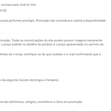
Atendimento
 conosco pelo chat on-line
01-05
Ajuda
Fale conosco
ara perfumes prestígio. Promoção não cumulativa e sujeita a disponibilidade
Nossas lojas
Nossas lojas plus size
Central de ética
 promoção. Todas as comunicações do site podem possuir imagens meramente
 o preço exibido no detalhe do produto e o preço apresentado no carrinho de
Eventos
Antes de ir à loja, certifique-se de que recebeu o e-mail confirmando que o
Especial Dia dos Pais
dia seguinte (exceto domingos e feriados).
a de eletrônicos, relógios, cosméticos e itens em promoção.