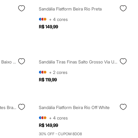
Sandália Flatform Beira Rio Preta
+
4
cores
R$ 149,99
Scarpin Bico Fino Corrente Salto Baixo Oneself Preto
Sandália Tiras Finas Salto Grosso Via Uno Bege
+
2
cores
R$ 119,99
Sapatênis Masculino Com Recortes Branco
Sandália Flatform Beira Rio Off White
+
4
cores
R$ 149,99
30% OFF - CUPOM 8DO8