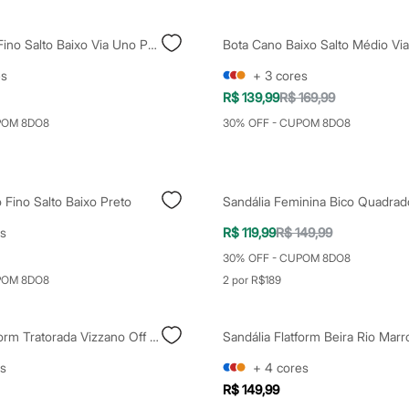
Scarpin Bico Fino Salto Baixo Via Uno Preto
es
+
3
cores
R$ 139,99
R$ 169,99
POM 8DO8
30% OFF - CUPOM 8DO8
Fino Salto Baixo Preto
s
R$ 119,99
R$ 149,99
30% OFF - CUPOM 8DO8
POM 8DO8
2 por R$189
Sandália Flatform Tratorada Vizzano Off White
Sandália Flatform Beira Rio Mar
s
+
4
cores
R$ 149,99