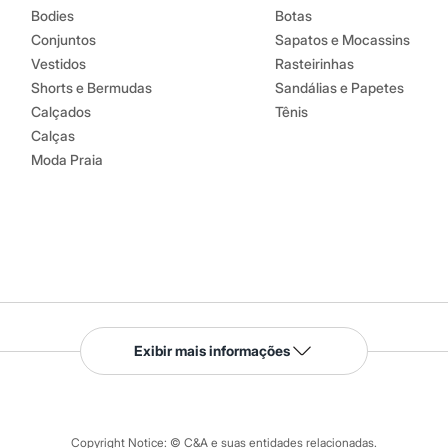
Bodies
Botas
Conjuntos
Sapatos e Mocassins
Vestidos
Rasteirinhas
Shorts e Bermudas
Sandálias e Papetes
Calçados
Tênis
Calças
Moda Praia
Serviços
Exibir mais informações
Tipos de serviços
o C&A
Clique e retire
Trocas e devoluções
ograma
Copyright Notice: © C&A e suas entidades relacionadas.