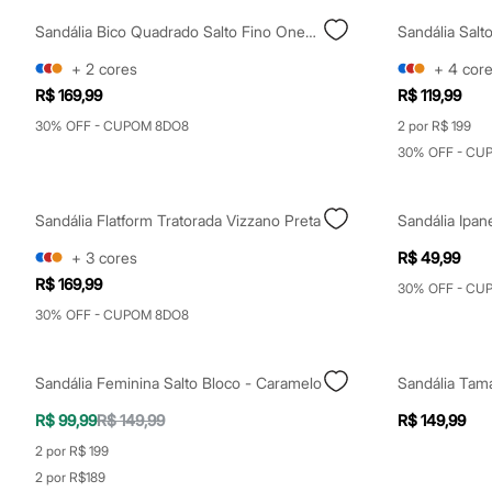
Clock House
Mindset
Sandália Bico Quadrado Salto Fino Oneself Preta
Sandália Salt
Sawary
Yessica
+
2
cores
+
4
cor
Moda esportiva
R$ 169,99
R$ 119,99
Acessórios
Blusas
30% OFF - CUPOM 8DO8
2 por R$ 199
Calçados
30% OFF - CU
Leggings
Shorts e Bermudas
Tops
Sandália Flatform Tratorada Vizzano Preta
Sandália Ipa
Moda íntima
Calcinhas
+
3
cores
R$ 49,99
Cintas e Modeladores
Meias
R$ 169,99
30% OFF - CU
Pijamas
30% OFF - CUPOM 8DO8
Sutiãs e Tops
Moda praia
Biquínis
Maiôs
Sandália Feminina Salto Bloco - Caramelo
Saídas de praia
R$ 99,99
R$ 149,99
R$ 149,99
Personagens
Plus size
2 por R$ 199
Blusas e Camisetas
2 por R$189
Calças