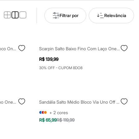
Filtrar por
Relevância
Sandália Bico Quadrado Salto Bloco Oneself Preto
Scarpin Salto Baixo Fino Com Laço Oneself Preto
R$ 139,99
30% OFF - CUPOM 8DO8
Sandália Bico Quadrado Salto Fino Oneself Off White
Sandália Salto Médio Bloco Via Uno Off White
+
2
cores
R$ 65,99
R$ 119,99