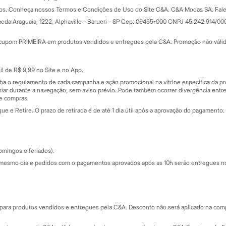
Formas de pagamento
dos. Conheça nossos Termos e Condições de Uso do Site C&A. C&A Modas SA. Fale
Todas as vantagens
ay
eda Araguaia, 1222, Alphaville - Barueri - SP Cep: 06455-000 CNPJ 45.242.914/00
Minha C&A
rtão
Cupons de desconto
cupom PRIMEIRA em produtos vendidos e entregues pela C&A. Promoção não válida p
Cartão presente
atórios
Sobre o cartão presente
nceira
l de R$ 9,99 no Site e no App.
de
iba o regulamento de cada campanha e ação promocional na vitrine específica da
iar durante a navegação, sem aviso prévio. Pode também ocorrer divergência entre
de compras.
 e Retire. O prazo de retirada é de até 1 dia útil após a aprovação do pagamento. 
omingos e feriados).
mesmo dia e pedidos com o pagamentos aprovados após as 10h serão entregues no 
Segurança e qualidade
ara produtos vendidos e entregues pela C&A. Desconto não será aplicado na compr