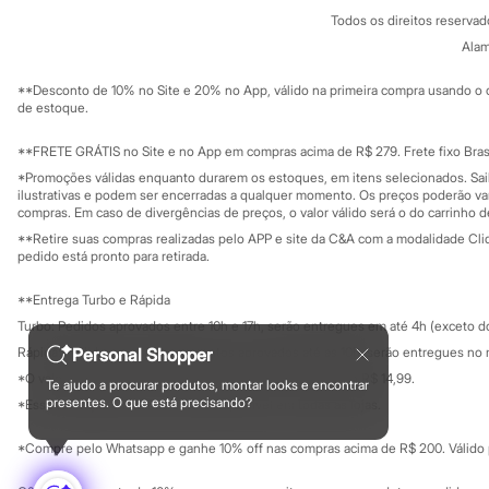
Política de privacidade
Minecraft
Todos os direitos reserva
Trabalhe conosco
C&A Pay
Naruto
Sobre o C&A P
Alam
Sustentabilidade
Patrulha Canina
Solicite seu ca
Sonic
Mapa do site
**Desconto de 10% no Site e 20% no App, válido na primeira compra usando o 
Stitch
Governança
Investidores
de estoque.
Beleza
Ouvidoria / Rel
Sala de imprensa
Kits
Educação fina
**FRETE GRÁTIS no Site e no App em compras acima de R$ 279. Frete fixo Brasi
Perfumes árabes
Privacidade
Novidades
Sustentabilida
*Promoções válidas enquanto durarem os estoques, em itens selecionados. Sa
Configuração de cookies
Cabelos
ilustrativas e podem ser encerradas a qualquer momento. Os preços poderão var
Minha privacidade
Condicionador
compras. Em caso de divergências de preços, o valor válido será o do carrinho 
Escovas e Pentes
**Retire suas compras realizadas pelo APP e site da C&A com a modalidade Clique
Finalizadores
pedido está pronto para retirada.
Shampoo
Tratamento
**Entrega Turbo e Rápida
Cuidados com o corpo
Turbo: Pedidos aprovados entre 10h e 17h, serão entregues em até 4h (exceto d
Hidratante
Protetor solar
Rápida: Pedidos com os pagamentos aprovados até as 10h, serão entregues no 
Personal Shopper
Tratamento
*O valor do frete para o turbo é R$ 24,99 e para a rápida é R$ 14,99.
Te ajudo a procurar produtos, montar looks e encontrar
Cuidados com o rosto
Formas de pagamento
presentes. O que está precisando?
*Essa condição ainda não estará disponível em todas as lojas.
Esfoliante
Hidratante
Protetor solar
*Compre pelo Whatsapp e ganhe 10% off nas compras acima de R$ 200. Válido p
Tônicos