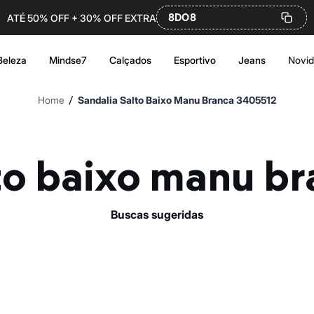
8DO8
ATÉ 50% OFF + 30% OFF EXTRA
Beleza
Mindse7
Calçados
Esportivo
Jeans
Novi
/
Home
Sandalia Salto Baixo Manu Branca 3405512
lto baixo manu b
buscas sugeridas