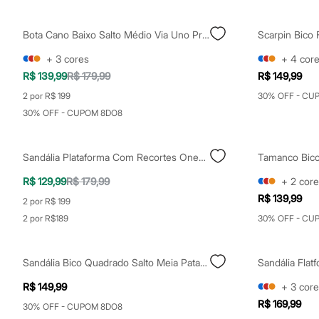
Casacos e Jaquetas
Jeans
Moda esportiva
Bota Cano Baixo Salto Médio Via Uno Preto
Shorts e Saias
Vestidos
+
3
cores
+
4
cor
Masculino
R$ 139,99
R$ 179,99
R$ 149,99
Em alta
Dia dos Pais
2 por R$ 199
30% OFF - CU
Inverno
30% OFF - CUPOM 8DO8
Novidades
Roupas
Bermudas
Sandália Plataforma Com Recortes Oneself Off White
Tamanco Bico 
Camisas
Calças
R$ 129,99
R$ 179,99
+
2
core
Camisetas e Regatas
Casacos e Jaquetas
R$ 139,99
2 por R$ 199
Jeans
2 por R$189
30% OFF - CU
Polos
Acessórios
Bolsas e Mochilas
Chapéus e Bonés
Sandália Bico Quadrado Salto Meia Pata Preta
Cintos
R$ 149,99
+
3
core
Carteiras
Óculos
R$ 169,99
30% OFF - CUPOM 8DO8
Relógios