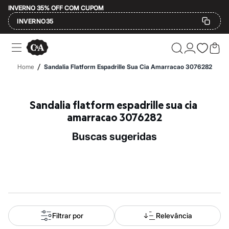
INVERNO 35% OFF COM CUPOM
INVERNO35
Ofertas
Compre por Departamento
Feminino
/
Home
Sandalia Flatform Espadrille Sua Cia Amarracao 3076282
Masculino
Infantil
Calçados
Mindse7
Sandalia flatform espadrille sua cia 
Plus Size
amarracao 3076282
Até 20% off
Até 40% off
buscas sugeridas
Até 60% off
A partir de 60% off
Feminino
Em alta
Inverno
Alfaiataria
Novidades
Roupas
Blusas e Camisetas
Filtrar por
Relevância
Básicos