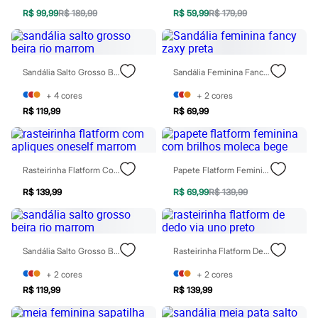
Rasteirinhas
R$ 99,99
R$ 189,99
R$ 59,99
R$ 179,99
Sandálias
Tênis
Diversão
Marcas
Baby Club
Sandália Salto Grosso Beira Rio Marrom
Sandália Feminina Fancy Zaxy Preta
Fifteen
+
4
cores
+
2
cores
Miss Fifteen
Palomino
R$ 119,99
R$ 69,99
Moda íntima
Calcinhas
Cuecas
Meias
Rasteirinha Flatform Com Apliques Oneself Marrom
Papete Flatform Feminina Com Brilhos Moleca Bege
Pijamas
Moda praia
R$ 139,99
R$ 69,99
R$ 139,99
Biquínis e Maiôs
Blusas de proteção
Sungas
Personagens
Bluey
Sandália Salto Grosso Beira Rio Marrom
Rasteirinha Flatform De Dedo Via Uno Preto
Disney
+
2
cores
+
2
cores
Hello Kitty
Homem Aranha
R$ 119,99
R$ 139,99
Minecraft
Naruto