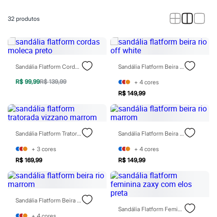
Calças
Casacos e Jaquetas
Jeans
32
produtos
Macacões
Saias
Shorts e Bermudas
Vestidos
Acessórios
Sandália Flatform Cordas Moleca Preto
Sandália Flatform Beira Rio Off White
Bolsas
Bonés e Chapéus
R$ 99,99
R$ 139,99
+
4
cores
Bijoux
R$ 149,99
Cintos
Óculos
Relógios
Calçados
Botas
Sandália Flatform Tratorada Vizzano Marrom
Sandália Flatform Beira Rio Marrom
Chinelos
Rasteirinhas
+
3
cores
+
4
cores
Sandálias
R$ 169,99
R$ 149,99
Sapatilhas
Tênis
Marcas
City
Sandália Flatform Beira Rio Marrom
Clock House
Sandália Flatform Feminina Zaxy Com Elos Preta
Mindset
+
4
cores