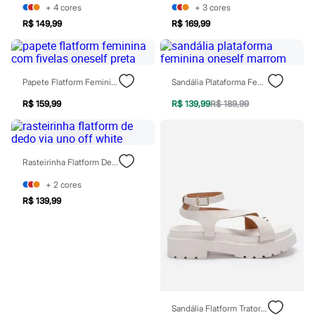
Moda esportiva
+
4
cores
+
3
cores
Shorts e Saias
R$ 149,99
R$ 169,99
Vestidos
Masculino
Em alta
Dia dos Pais
Inverno
Papete Flatform Feminina Com Fivelas Oneself Preta
Sandália Plataforma Feminina Oneself Marrom
Novidades
R$ 159,99
R$ 139,99
R$ 189,99
Roupas
Bermudas
Camisas
Calças
Camisetas e Regatas
Rasteirinha Flatform De Dedo Via Uno Off White
Casacos e Jaquetas
Jeans
+
2
cores
Polos
R$ 139,99
Acessórios
Bolsas e Mochilas
Chapéus e Bonés
Cintos
Carteiras
Óculos
Relógios
Calçados
Botas
Sandália Flatform Tratorada Vizzano Off White