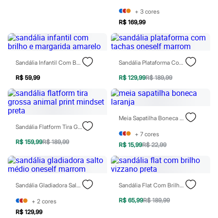
Chinelos
+
3
cores
Sapatos
Sandálias e Papetes
R$ 169,99
Tênis
Moda esportiva
Acessórios
Bermudas
Sandália Infantil Com Brilho E Margarida Amarelo
Sandália Plataforma Com Tachas Oneself Marrom
Camisetas
Calças
R$ 59,99
R$ 129,99
R$ 189,99
Calçados
Regatas
Moda íntima
Cuecas
Meias
Meia Sapatilha Boneca Laranja
Pijamas
Sandália Flatform Tira Grossa Animal Print Mindset Preta
+
7
cores
Moda praia
R$ 159,99
R$ 189,99
Personagens
R$ 15,99
R$ 22,99
Plus size
Blusas e Camisetas
Calças
Camisas
Sandália Gladiadora Salto Médio Oneself Marrom
Sandália Flat Com Brilho Vizzano Preta
Casacos e Jaquetas
Jeans
R$ 65,99
R$ 189,99
+
2
cores
Moda esportiva
R$ 129,99
Shorts e Bermudas