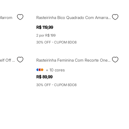
 Marrom
Rasteirinha Bico Quadrado Com Amarração Mindset Marrom
R$ 119,99
2 por R$ 199
30% OFF - CUPOM 8DO8
Rasteirinha Bico Quadrado Oneself Off White
Rasteirinha Feminina Com Recorte Oneself Bege
+
10
cores
R$ 89,99
30% OFF - CUPOM 8DO8