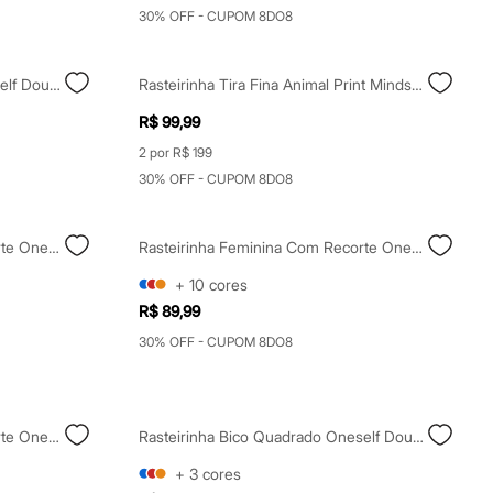
30% OFF - CUPOM 8DO8
Rasteirinha Bico Quadrado Oneself Dourada
Rasteirinha Tira Fina Animal Print Mindset Colorida
R$ 99,99
2 por R$ 199
30% OFF - CUPOM 8DO8
Rasteirinha Feminina Com Recorte Oneself Prateada
Rasteirinha Feminina Com Recorte Oneself Preta
+
10
cores
R$ 89,99
30% OFF - CUPOM 8DO8
Rasteirinha Feminina Com Recorte Oneself Cinza
Rasteirinha Bico Quadrado Oneself Dourada
+
3
cores