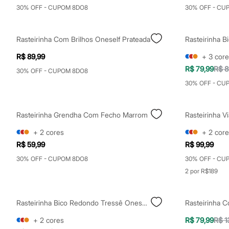
Clock House
30% OFF - CUPOM 8DO8
30% OFF - CU
Mindset
Sawary
Yessica
Rasteirinha Com Brilhos Oneself Prateada
Moda esportiva
Acessórios
R$ 89,99
+
3
core
Blusas
Calçados
R$ 79,99
R$ 8
30% OFF - CUPOM 8DO8
Leggings
30% OFF - CU
Shorts e Bermudas
Tops
Moda íntima
Calcinhas
Rasteirinha Grendha Com Fecho Marrom
Rasteirinha V
Cintas e Modeladores
Meias
+
2
cores
+
2
core
Pijamas
R$ 59,99
R$ 99,99
Sutiãs e Tops
Moda praia
30% OFF - CUPOM 8DO8
30% OFF - CU
Biquínis
2 por R$189
Maiôs
Saídas de praia
Personagens
Rasteirinha Bico Redondo Tressê Oneself Marrom
Rasteirinha 
Plus size
Blusas e Camisetas
+
2
cores
R$ 79,99
R$ 1
Calças