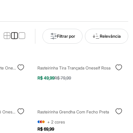
Filtrar por
Relevância
Rasteirinha Feminina Com Recorte Oneself Dourada
Rasteirinha Tira Trançada Oneself Rosa
R$ 49,99
R$ 79,99
Rasteirinha Bico Redondo Tressê Oneself Colorida
Rasteirinha Grendha Com Fecho Preta
+
2
cores
R$ 69,99