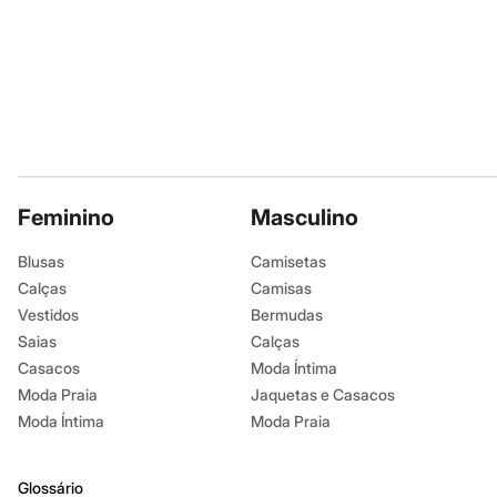
Chinelos
Pantufas
Rasteirinhas
Sandálias
Tênis
Diversão
Marcas
Baby Club
Fifteen
Miss Fifteen
Feminino
Palomino
Masculino
Moda íntima
Calcinhas
Blusas
Camisetas
Cuecas
Calças
Camisas
Meias
Pijamas
Vestidos
Bermudas
Moda praia
Saias
Calças
Biquínis e Maiôs
Casacos
Moda Íntima
Blusas de proteção
Sungas
Moda Praia
Jaquetas e Casacos
Personagens
Moda Íntima
Moda Praia
Bluey
Disney
Hello Kitty
Glossário
Homem Aranha