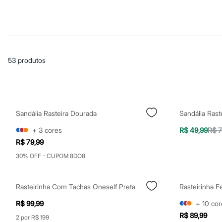
Blusas e Camisetas
Básicos
Calças
Casacos e Jaquetas
Jeans
Macacões
Saias
53
produtos
Shorts e Bermudas
Vestidos
Acessórios
Bolsas
Bonés e Chapéus
Bijoux
Sandália Rasteira Dourada
Cintos
Óculos
+
3
cores
R$ 49,99
R$ 7
Relógios
R$ 79,99
Calçados
Botas
30% OFF - CUPOM 8DO8
Chinelos
Rasteirinhas
Sandálias
Rasteirinha Com Tachas Oneself Preta
Sapatilhas
Tênis
R$ 99,99
+
10
cor
Marcas
R$ 89,99
City
2 por R$ 199