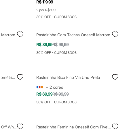
R$ 119,99
2 por R$ 199
30% OFF - CUPOM 8DO8
f Marrom
Rasteirinha Com Tachas Oneself Marrom
R$ 89,99
R$ 99,99
30% OFF - CUPOM 8DO8
Rasteirinha Via Uno Com Tira Geométrica Off White
Rasteirinha Bico Fino Via Uno Preta
+
2
cores
R$ 69,99
R$ 99,99
30% OFF - CUPOM 8DO8
Rasteirinha Com Tachas Oneself Off White
Rasteirinha Feminina Oneself Com Fivelas E Pelo Rosê