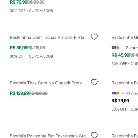
R$ 79,99
R$ 99,99
Casacos e Jaquetas
Jeans
30% OFF - CUPOM 8DO8
Moda esportiva
Shorts e Saias
Vestidos
Masculino
Em alta
Rasteirinha Com Tachas Via Uno Preta
Rasteirinha G
Dia dos Pais
Inverno
R$ 89,99
R$ 119,99
+
2
core
Novidades
R$ 45,99
R$ 4
30% OFF - CUPOM 8DO8
Roupas
Bermudas
30% OFF - CU
Camisas
Calças
Camisetas e Regatas
Sandália Tiras Com Nó Oneself Preta
Casacos e Jaquetas
Jeans
R$ 129,99
R$ 199,99
+
10
cor
Polos
R$ 79,99
Acessórios
Bolsas e Mochilas
30% OFF - CU
Chapéus e Bonés
Cintos
Carteiras
Óculos
Relógios
Sandália Reluzente Flat Texturizada Grendha Preto