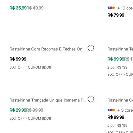
Calçados
R$ 35,99
R$ 49,99
+
10
cor
Botas
Chinelos
R$ 79,99
Sapatos
Sandálias e Papetes
Tênis
Moda esportiva
Acessórios
Bermudas
Rasteirinha Com Recortes E Tachas Oneself Off White
Rasteirinha T
Camisetas
Calças
R$ 99,99
R$ 99,99
R$ 1
Calçados
Regatas
30% OFF - CUPOM 8DO8
2 por R$ 199
Moda íntima
30% OFF - CU
Cuecas
Meias
Pijamas
Moda praia
Personagens
Rasteirinha Trançada Unique Ipanema Preto
Rasteirinha 
Plus size
Blusas e Camisetas
R$ 29,99
R$ 39,99
+
3
core
Calças
R$ 99,99
30% OFF - CUPOM 8DO8
Camisas
Casacos e Jaquetas
2 por R$ 199
Jeans
30% OFF - CU