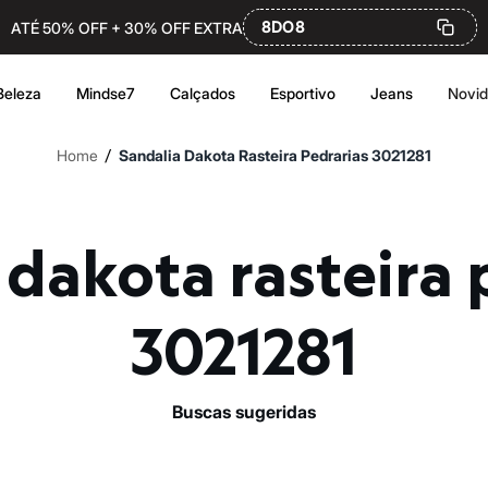
8DO8
ATÉ 50% OFF + 30% OFF EXTRA
Beleza
Mindse7
Calçados
Esportivo
Jeans
Novi
/
Home
Sandalia Dakota Rasteira Pedrarias 3021281
3021281
buscas sugeridas