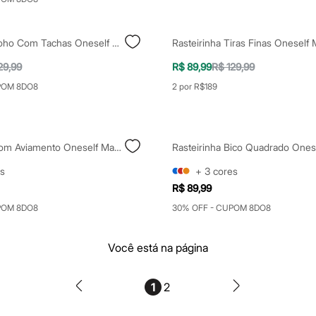
Rasteirinha Boho Com Tachas Oneself Marrom
Rasteirinha Tiras Finas Oneself
29,99
R$ 89,99
R$ 129,99
POM 8DO8
2 por R$189
Rasteirinha Com Aviamento Oneself Marrom
s
+
3
cores
R$ 89,99
POM 8DO8
30% OFF - CUPOM 8DO8
Você está na página
1
2