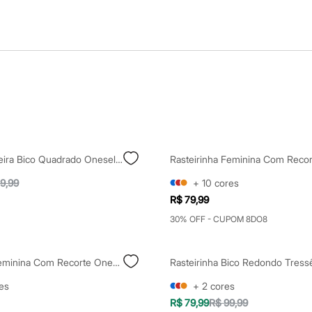
Sandália Rasteira Bico Quadrado Oneself Prateada
9,99
+
10
cores
R$ 79,99
30% OFF - CUPOM 8DO8
Rasteirinha Feminina Com Recorte Oneself Dourada
es
+
2
cores
R$ 79,99
R$ 99,99