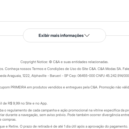
Serviços
Exibir mais informações
Tipos de serviços
o C&A
Clique e retire
Trocas e devoluções
ograma
Copyright Notice: © C&A e suas entidades relacionadas.
Formas de pagamento
dos. Conheça nossos Termos e Condições de Uso do Site C&A. C&A Modas SA. Fale
Todas as vantagens
ay
eda Araguaia, 1222, Alphaville - Barueri - SP Cep: 06455-000 CNPJ 45.242.914/00
Minha C&A
rtão
Cupons de desconto
cupom PRIMEIRA em produtos vendidos e entregues pela C&A. Promoção não válida p
Cartão presente
atórios
Sobre o cartão presente
nceira
l de R$ 9,99 no Site e no App.
de
iba o regulamento de cada campanha e ação promocional na vitrine específica da
iar durante a navegação, sem aviso prévio. Pode também ocorrer divergência entre
de compras.
 e Retire. O prazo de retirada é de até 1 dia útil após a aprovação do pagamento. 