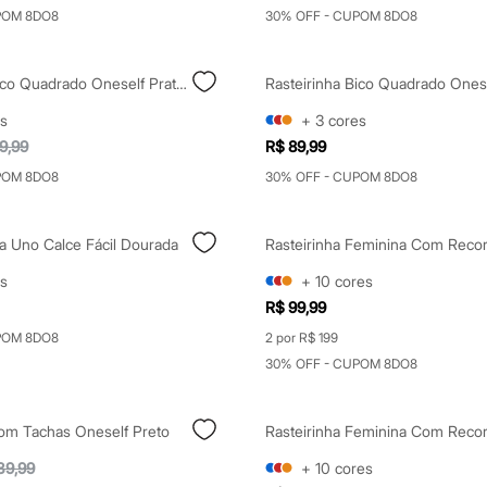
POM 8DO8
30% OFF - CUPOM 8DO8
Rasteirinha Bico Quadrado Oneself Prateada
s
+
3
cores
9,99
R$ 89,99
POM 8DO8
30% OFF - CUPOM 8DO8
ia Uno Calce Fácil Dourada
s
+
10
cores
R$ 99,99
POM 8DO8
2 por R$ 199
30% OFF - CUPOM 8DO8
Com Tachas Oneself Preto
39,99
+
10
cores