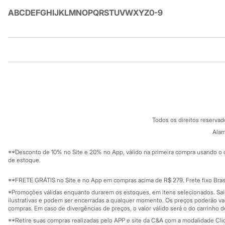
Minecraft
A
B
C
D
E
F
G
H
I
J
K
L
M
N
O
P
Q
R
S
T
U
V
W
X
Y
Z
0-9
Naruto
Patrulha Canina
Sonic
Stitch
Beleza
Institucional
Produtos
Kits
Perfumes árabes
Sobre a C&A
Cartão C&A
Novidades
Sobre o cartã
Fornecedores
Cabelos
Condicionador
Termos e condições
C&A&VC
Escovas e Pentes
Conheça o pr
Política de privacidade
Finalizadores
Todos os direitos reserva
Trabalhe conosco
C&A Pay
Shampoo
Sobre o C&A P
Alam
Tratamento
Sustentabilidade
Cuidados com o corpo
Solicite seu ca
Mapa do site
Hidratante
**Desconto de 10% no Site e 20% no App, válido na primeira compra usando o 
Governança
Investidores
de estoque.
Protetor solar
Ouvidoria / Rel
Tratamento
Sala de imprensa
Cuidados com o rosto
Educação fina
**FRETE GRÁTIS no Site e no App em compras acima de R$ 279. Frete fixo Brasi
Privacidade
Esfoliante
Sustentabilida
*Promoções válidas enquanto durarem os estoques, em itens selecionados. Sa
Configuração de cookies
Hidratante
ilustrativas e podem ser encerradas a qualquer momento. Os preços poderão var
Protetor solar
Minha privacidade
compras. Em caso de divergências de preços, o valor válido será o do carrinho 
Tônicos
**Retire suas compras realizadas pelo APP e site da C&A com a modalidade Clique