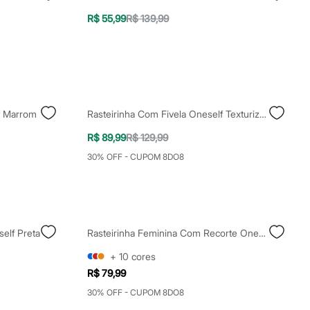
R$ 55,99
R$ 139,99
f Marrom
Rasteirinha Com Fivela Oneself Texturizada Bege
R$ 89,99
R$ 129,99
30% OFF - CUPOM 8DO8
elf Preta
Rasteirinha Feminina Com Recorte Oneself Marrom
+
10
cores
R$ 79,99
30% OFF - CUPOM 8DO8