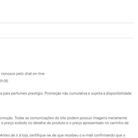
Baixe o app
Google store
Apple store
Atendimento
 conosco pelo chat on-line
01-05
Ajuda
Fale conosco
ara perfumes prestígio. Promoção não cumulativa e sujeita a disponibilidade
Nossas lojas
Nossas lojas plus size
Central de ética
 promoção. Todas as comunicações do site podem possuir imagens meramente
 o preço exibido no detalhe do produto e o preço apresentado no carrinho de
Eventos
Antes de ir à loja, certifique-se de que recebeu o e-mail confirmando que o