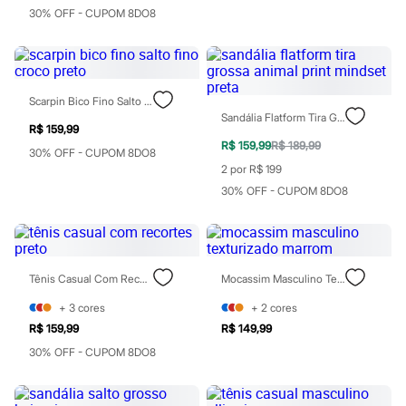
Homem Aranha
30% OFF - CUPOM 8DO8
Minecraft
Naruto
Patrulha Canina
Sonic
Stitch
Scarpin Bico Fino Salto Fino Croco Preto
Beleza
Sandália Flatform Tira Grossa Animal Print Mindset Preta
Kits
R$ 159,99
Perfumes árabes
R$ 159,99
R$ 189,99
30% OFF - CUPOM 8DO8
Novidades
2 por R$ 199
Cabelos
Condicionador
30% OFF - CUPOM 8DO8
Escovas e Pentes
Finalizadores
Shampoo
Tratamento
Cuidados com o corpo
Tênis Casual Com Recortes Preto
Mocassim Masculino Texturizado Marrom
Hidratante
Protetor solar
+
3
cores
+
2
cores
Tratamento
R$ 159,99
R$ 149,99
Cuidados com o rosto
30% OFF - CUPOM 8DO8
Esfoliante
Hidratante
Protetor solar
Tônicos