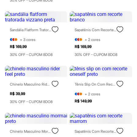
30% OFF - CUPOM 8DO8
Calças
Casacos e Jaquetas
Jeans
Moda esportiva
Shorts e Saias
Vestidos
Sandália Flatform Tratorada Vizzano Preta
Sapatênis Com Recorte Branco
Masculino
+
3
cores
+
2
cores
Em alta
Dia dos Pais
R$ 169,99
R$ 169,99
Inverno
30% OFF - CUPOM 8DO8
30% OFF - CUPOM 8DO8
Novidades
Roupas
Bermudas
Camisas
Calças
Camisetas e Regatas
Chinelo Masculino Rider Feel Preto
Tênis Slip On Com Recorte Oneself Preto
Casacos e Jaquetas
R$ 39,99
+
2
cores
Jeans
Polos
R$ 149,99
30% OFF - CUPOM 8DO8
Acessórios
Bolsas e Mochilas
Chapéus e Bonés
Cintos
Carteiras
Chinelo Masculino Mormai Preto
Sapatênis Com Recorte Marrom
Óculos