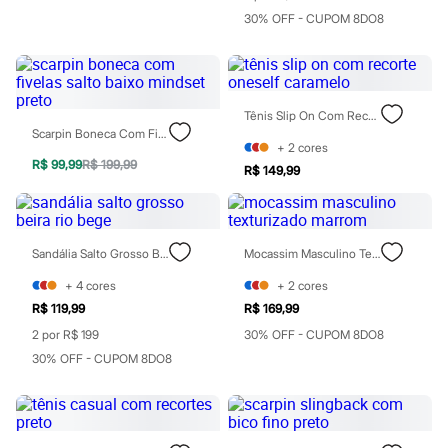
Jeans
30% OFF - CUPOM 8DO8
Moda esportiva
Shorts e Bermudas
Todos os produtos
Infantil
Em alta
Tênis Slip On Com Recorte Oneself Caramelo
Arrumadinho para os meninos
Scarpin Boneca Com Fivelas Salto Baixo Mindset Preto
Romântico para as meninas
+
2
cores
Inverno
R$ 99,99
R$ 199,99
Novidades
R$ 149,99
Roupas menina
0 a 24 meses
1 a 5 anos
4 a 12 anos
Sandália Salto Grosso Beira Rio Bege
Mocassim Masculino Texturizado Marrom
10 a 16 anos
Roupas menino
+
4
cores
+
2
cores
0 a 24 meses
R$ 119,99
R$ 169,99
1 a 5 anos
4 a 12 anos
2 por R$ 199
30% OFF - CUPOM 8DO8
10 a 16 anos
30% OFF - CUPOM 8DO8
Acessórios
Recém-nascido
Bolsas e Mochilas
Chapéus
Calçados