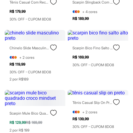
Tênis Casual Com Recortes Preto
Scarpin Slingback Com Bico Fino Preto
Botas
Chinelos
R$ 179,99
+
4
cores
Pantufas
R$ 189,99
Rasteirinhas
30% OFF - CUPOM 8DO8
Sandálias
Tênis
Diversão
Marcas
Baby Club
Chinelo Slide Masculino Preto
Scarpin Bico Fino Salto Alto Preto
Fifteen
Miss Fifteen
R$ 169,99
+
2
cores
Palomino
R$ 119,99
30% OFF - CUPOM 8DO8
Moda íntima
30% OFF - CUPOM 8DO8
Calcinhas
Cuecas
2 por R$189
Meias
Pijamas
Moda praia
Biquínis e Maiôs
Tênis Casual Slip On Preto
Blusas de proteção
Sungas
+
2
cores
Scarpin Mule Bico Quadrado Croco Mindset Preto
Personagens
R$ 139,99
Bluey
R$ 129,99
R$ 169,99
Disney
30% OFF - CUPOM 8DO8
2 por R$ 199
Hello Kitty