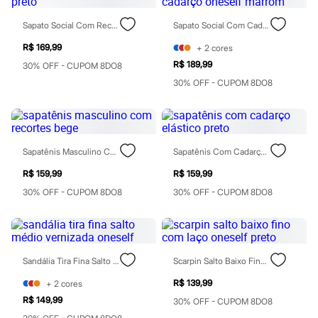
City
Clock House
Sapato Social Com Recorte Preto
Sapato Social Com Cadarço Oneself Marrom
Mindset
Sawary
R$ 169,99
+
2
cores
Yessica
R$ 189,99
Moda esportiva
30% OFF - CUPOM 8DO8
Acessórios
30% OFF - CUPOM 8DO8
Blusas
Calçados
Leggings
Shorts e Bermudas
Tops
Sapatênis Masculino Com Recortes Bege
Sapatênis Com Cadarço Elástico Preto
Moda íntima
Calcinhas
R$ 159,99
R$ 159,99
Cintas e Modeladores
30% OFF - CUPOM 8DO8
30% OFF - CUPOM 8DO8
Meias
Pijamas
Sutiãs e Tops
Moda praia
Biquínis
Maiôs
Sandália Tira Fina Salto Médio Vernizada Oneself
Scarpin Salto Baixo Fino Com Laço Oneself Preto
Saídas de praia
Personagens
R$ 139,99
+
2
cores
Plus size
R$ 149,99
30% OFF - CUPOM 8DO8
Blusas e Camisetas