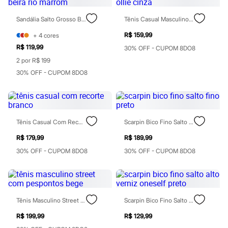
Maquiagens
Base
Sandália Salto Grosso Beira Rio Marrom
Tênis Casual Masculino Ollie Cinza
Batom
Blush
R$ 159,99
+
4
cores
Corretivo
R$ 119,99
30% OFF - CUPOM 8DO8
Gloss
2 por R$ 199
Pó facial
Sombras
30% OFF - CUPOM 8DO8
Al Wataniah
Banderas
Beleza C&A
Boca Rosa
Bruna Tavares
Tênis Casual Com Recorte Branco
Scarpin Bico Fino Salto Fino Preto
Carolina Herrera
Ciclo
R$ 179,99
R$ 189,99
Fran by Franciny Ehlke
30% OFF - CUPOM 8DO8
30% OFF - CUPOM 8DO8
Jean Paul Gaultier
Lancôme
Mari Maria
Mascavo
Niina Secrets
Océane
Tênis Masculino Street Com Pespontos Bege
Scarpin Bico Fino Salto Alto Verniz Oneself Preto
Payot
R$ 199,99
R$ 129,99
Rabanne