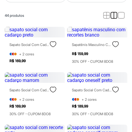
Roupas
Blusas e Camisetas
Básicos
44
produtos
Calças
Casacos e Jaquetas
Jeans
Macacões
Saias
Shorts e Bermudas
Sapato Social Com Cadarço Preto
Sapatênis Masculino Com Recortes Branco
Vestidos
Acessórios
R$ 159,99
+
2
cores
Bolsas
R$ 169,99
30% OFF - CUPOM 8DO8
Bonés e Chapéus
Bijoux
Cintos
Óculos
Relógios
Sapato Social Com Cadarço Marrom
Sapato Social Com Cadarço Oneself Preto
Calçados
Botas
+
2
cores
+
2
cores
Chinelos
Rasteirinhas
R$ 169,99
R$ 189,99
Sandálias
30% OFF - CUPOM 8DO8
30% OFF - CUPOM 8DO8
Sapatilhas
Tênis
Marcas