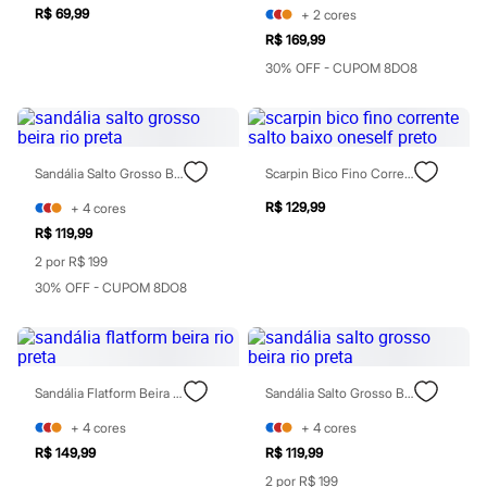
Relógios
R$ 69,99
+
2
cores
Calçados
R$ 169,99
Botas
Chinelos
30% OFF - CUPOM 8DO8
Sapatos
Sandálias e Papetes
Tênis
Moda esportiva
Acessórios
Sandália Salto Grosso Beira Rio Preta
Scarpin Bico Fino Corrente Salto Baixo Oneself Preto
Bermudas
Camisetas
R$ 129,99
+
4
cores
Calças
R$ 119,99
Calçados
Regatas
2 por R$ 199
Moda íntima
30% OFF - CUPOM 8DO8
Cuecas
Meias
Pijamas
Moda praia
Personagens
Sandália Flatform Beira Rio Preta
Sandália Salto Grosso Beira Rio Preta
Plus size
Blusas e Camisetas
+
4
cores
+
4
cores
Calças
R$ 149,99
R$ 119,99
Camisas
Casacos e Jaquetas
2 por R$ 199