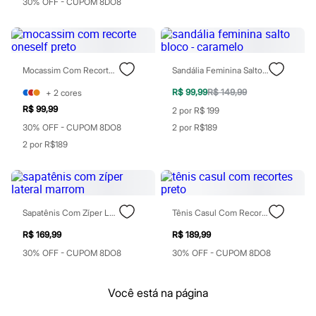
Real Techniques
30% OFF - CUPOM 8DO8
Vizzela
Vult
Perfumes
Perfumes femininos
Perfumes infantis
Mocassim Com Recorte Oneself Preto
Sandália Feminina Salto Bloco - Caramelo
Perfumes masculinos
Todos os produtos
R$ 99,99
R$ 149,99
+
2
cores
Mindse7
R$ 99,99
2 por R$ 199
Novidades
Blusas
30% OFF - CUPOM 8DO8
2 por R$189
Calças
2 por R$189
Casacos e Jaquetas
Jeans
Saias
Shorts e Bermudas
T-shirt
Sapatênis Com Zíper Lateral Marrom
Tênis Casul Com Recortes Preto
Vestidos
Acessórios
R$ 169,99
R$ 189,99
Alfaiataria
Calçados
30% OFF - CUPOM 8DO8
30% OFF - CUPOM 8DO8
Guarda-roupa
Moda esportiva
Plus size
Você está na página
Special Basics