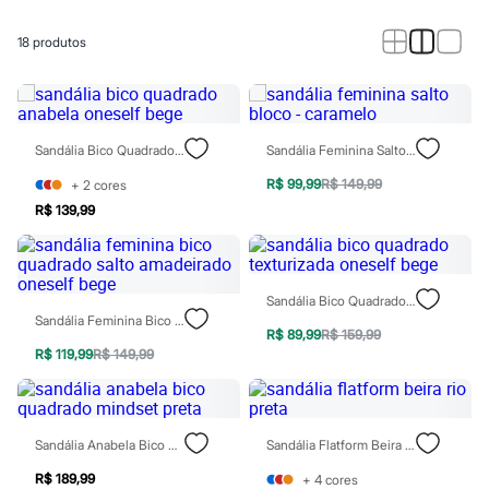
Calças
Casacos e Jaquetas
Jeans
18
produtos
Macacões
Saias
Shorts e Bermudas
Vestidos
Acessórios
Sandália Bico Quadrado Anabela Oneself Bege
Sandália Feminina Salto Bloco - Caramelo
Bolsas
Bonés e Chapéus
R$ 99,99
R$ 149,99
+
2
cores
Bijoux
R$ 139,99
Cintos
Óculos
Relógios
Calçados
Botas
Sandália Bico Quadrado Texturizada Oneself Bege
Chinelos
Sandália Feminina Bico Quadrado Salto Amadeirado Oneself Bege
Rasteirinhas
R$ 89,99
R$ 159,99
Sandálias
R$ 119,99
R$ 149,99
Sapatilhas
Tênis
Marcas
City
Sandália Anabela Bico Quadrado Mindset Preta
Sandália Flatform Beira Rio Preta
Clock House
Mindset
R$ 189,99
+
4
cores