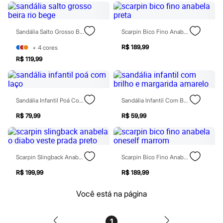
Moda esportiva
Shorts e Saias
Vestidos
Masculino
Sandália Salto Grosso Beira Rio Bege
Scarpin Bico Fino Anabela Preta
Em alta
Dia dos Pais
R$ 189,99
+
4
cores
Inverno
R$ 119,99
Novidades
Roupas
Bermudas
Camisas
Sandália Infantil Poá Com Laço
Sandália Infantil Com Brilho E Margarida Amarelo
Calças
Camisetas e Regatas
R$ 79,99
R$ 59,99
Casacos e Jaquetas
Jeans
Polos
Acessórios
Bolsas e Mochilas
Scarpin Slingback Anabela O Diabo Veste Prada Preto
Scarpin Bico Fino Anabela Oneself Marrom
Chapéus e Bonés
Cintos
R$ 199,99
R$ 189,99
Carteiras
Óculos
Você está na página
Relógios
Calçados
Botas
1