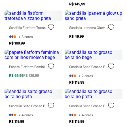
Sawary
R$ 149,99
Yessica
Moda esportiva
Acessórios
Blusas
Calçados
Sandália Flatform Tratorada Vizzano Preta
Sandália Ipanema Glow Up Sand Preta
Leggings
Shorts e Bermudas
R$ 49,99
+
3
cores
Tops
R$ 169,99
Moda íntima
Calcinhas
Cintas e Modeladores
Meias
Papete Flatform Feminina Com Brilhos Moleca Bege
Sandália Salto Grosso Beira Rio Bege
Pijamas
Sutiãs e Tops
R$ 69,99
R$ 139,99
+
2
cores
Moda praia
Biquínis
R$ 119,99
Maiôs
Saídas de praia
Personagens
Plus size
Sandália Salto Grosso Beira Rio Preta
Sandália Salto Grosso Beira Rio Preta
Blusas e Camisetas
Calças
+
4
cores
+
4
cores
Casacos e Jaquetas
R$ 119,99
R$ 119,99
Jeans