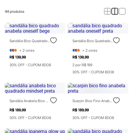
Calças
Casacos e Jaquetas
Jeans
44
produtos
Macacões
Saias
Shorts e Bermudas
Vestidos
Acessórios
Sandália Bico Quadrado Anabela Oneself Bege
Sandália Bico Quadrado Anabela Oneself Preta
Bolsas
Bonés e Chapéus
+
2
cores
+
2
cores
Bijoux
R$ 139,99
R$ 139,99
Cintos
Óculos
30% OFF - CUPOM 8DO8
2 por R$ 199
Relógios
30% OFF - CUPOM 8DO8
Calçados
Botas
Chinelos
Rasteirinhas
Sandálias
Sandália Anabela Bico Quadrado Mindset Preta
Scarpin Bico Fino Anabela Preta
Sapatilhas
Tênis
R$ 189,99
R$ 189,99
Marcas
City
30% OFF - CUPOM 8DO8
30% OFF - CUPOM 8DO8
Clock House
Mindset