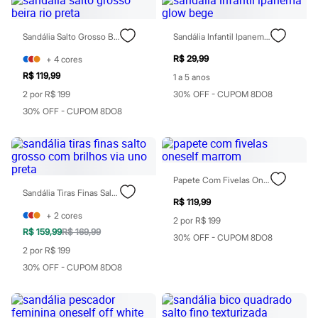
Blush
Corretivo
Gloss
Sandália Salto Grosso Beira Rio Preta
Sandália Infantil Ipanema Glow Bege
Pó facial
R$ 29,99
+
4
cores
Sombras
Al Wataniah
R$ 119,99
1 a 5 anos
Banderas
2 por R$ 199
30% OFF - CUPOM 8DO8
Beleza C&A
30% OFF - CUPOM 8DO8
Boca Rosa
Bruna Tavares
Carolina Herrera
Ciclo
Fran by Franciny Ehlke
Jean Paul Gaultier
Papete Com Fivelas Oneself Marrom
Lancôme
Sandália Tiras Finas Salto Grosso Com Brilhos Via Uno Preta
Mari Maria
R$ 119,99
Mascavo
+
2
cores
2 por R$ 199
Niina Secrets
R$ 159,99
R$ 169,99
30% OFF - CUPOM 8DO8
Océane
2 por R$ 199
Payot
Rabanne
30% OFF - CUPOM 8DO8
Real Techniques
Vizzela
Vult