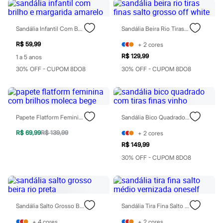
Rasteirinhas
Sandálias
Tênis
Sandália Infantil Com Brilho E Margarida Amarelo
Sandália Beira Rio Tiras Finas Salto Grosso Off White
Diversão
Marcas
R$ 59,99
+
2
cores
Baby Club
R$ 129,99
1 a 5 anos
Fifteen
Miss Fifteen
30% OFF - CUPOM 8DO8
30% OFF - CUPOM 8DO8
Palomino
Moda íntima
Calcinhas
Cuecas
Meias
Papete Flatform Feminina Com Brilhos Moleca Bege
Sandália Bico Quadrado Com Tiras Finas Vinho
Pijamas
Moda praia
R$ 69,99
R$ 139,99
+
2
cores
Biquínis e Maiôs
R$ 149,99
Blusas de proteção
Sungas
30% OFF - CUPOM 8DO8
Personagens
Bluey
Disney
Hello Kitty
Homem Aranha
Sandália Salto Grosso Beira Rio Preta
Sandália Tira Fina Salto Médio Vernizada Oneself
Minecraft
Naruto
+
4
cores
+
2
cores