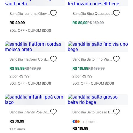
Sawary
Yessica
Moda esportiva
Sandália Ipanema Glow Up Sand Preta
Sandália Bico Quadrado Texturizada Oneself Bege
Acessórios
Blusas
R$ 49,99
R$ 89,99
R$ 159,99
Calçados
30% OFF - CUPOM 8DO8
Leggings
Shorts e Bermudas
Tops
Moda íntima
Calcinhas
Sandália Flatform Cordas Moleca Preto
Sandália Salto Fino Via Uno Bege
Cintas e Modeladores
Meias
R$ 99,99
R$ 139,99
R$ 119,99
R$ 189,99
Pijamas
Sutiãs e Tops
2 por R$ 199
2 por R$ 199
Moda praia
30% OFF - CUPOM 8DO8
30% OFF - CUPOM 8DO8
Biquínis
Maiôs
Saídas de praia
Personagens
Plus size
Sandália Infantil Poá Com Laço
Sandália Salto Grosso Beira Rio Bege
Blusas e Camisetas
Calças
R$ 79,99
+
4
cores
Casacos e Jaquetas
R$ 119,99
Jeans
1 a 5 anos