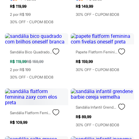
Patrulha Canina
R$ 119,99
R$ 149,99
Sonic
2 por R$ 199
30% OFF - CUPOM 8DO8
Stitch
Beleza
30% OFF - CUPOM 8DO8
Kits
Perfumes árabes
Novidades
Cabelos
Condicionador
Sandália Bico Quadrado Com Brilhos Oneself Branca
Papete Flatform Feminina Com Fivelas Oneself Preta
Escovas e Pentes
Finalizadores
R$ 119,99
R$ 159,99
R$ 159,99
Shampoo
2 por R$ 199
30% OFF - CUPOM 8DO8
Tratamento
Cuidados com o corpo
30% OFF - CUPOM 8DO8
Hidratante
Protetor solar
Tratamento
Cuidados com o rosto
Esfoliante
Sandália Infantil Grendene Barbie Cereja Vermelha
Hidratante
Sandália Flatform Feminina Zaxy Com Elos Preta
Protetor solar
R$ 89,99
Tônicos
R$ 109,99
30% OFF - CUPOM 8DO8
Maquiagens
Base
Batom