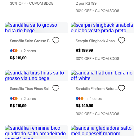
Moda esportiva
30% OFF - CUPOM 8DO8
2 por R$ 199
Shorts e Saias
30% OFF - CUPOM 8DO8
Vestidos
Masculino
Em alta
Dia dos Pais
Inverno
Novidades
Sandália Salto Grosso Beira Rio Bege
Scarpin Slingback Anabela O Diabo Veste Prada Preto
Roupas
R$ 199,99
+
2
cores
Bermudas
Camisas
R$ 119,99
30% OFF - CUPOM 8DO8
Calças
Camisetas e Regatas
Casacos e Jaquetas
Jeans
Polos
Sandália Tiras Finas Salto Grosso Via Uno Bege
Sandália Flatform Beira Rio Off White
Acessórios
Bolsas e Mochilas
+
2
cores
+
4
cores
Chapéus e Bonés
R$ 119,99
R$ 149,99
Cintos
Carteiras
30% OFF - CUPOM 8DO8
Óculos
Relógios
Calçados
Botas