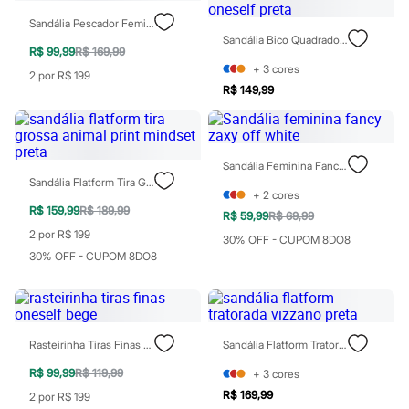
Perfumes
Perfumes femininos
Sandália Pescador Feminina Oneself Off White
Perfumes infantis
Sandália Bico Quadrado Salto Fino Texturizada Oneself Preta
Perfumes masculinos
R$ 99,99
R$ 169,99
Todos os produtos
+
3
cores
2 por R$ 199
Mindse7
R$ 149,99
Novidades
Blusas
Calças
Casacos e Jaquetas
Jeans
Sandália Feminina Fancy Zaxy Off White
Saias
Sandália Flatform Tira Grossa Animal Print Mindset Preta
+
2
cores
Shorts e Bermudas
R$ 159,99
R$ 189,99
T-shirt
R$ 59,99
R$ 69,99
Vestidos
2 por R$ 199
30% OFF - CUPOM 8DO8
Acessórios
30% OFF - CUPOM 8DO8
Alfaiataria
Calçados
Guarda-roupa
Moda esportiva
Plus size
Special Basics
Rasteirinha Tiras Finas Oneself Bege
Sandália Flatform Tratorada Vizzano Preta
Calçados
R$ 99,99
R$ 119,99
+
3
cores
Novidades
Feminino
R$ 169,99
2 por R$ 199