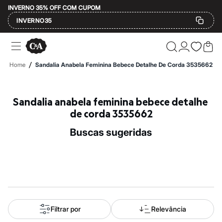
INVERNO 35% OFF COM CUPOM
INVERNO35
Ofertas
Compre por Departamento
Feminino
/
Home
Sandalia Anabela Feminina Bebece Detalhe De Corda 3535662
Masculino
Infantil
Calçados
Mindse7
Sandalia anabela feminina bebece detalhe 
Plus Size
de corda 3535662
Até 20% off
Até 40% off
buscas sugeridas
Até 60% off
A partir de 60% off
Feminino
Em alta
Inverno
Alfaiataria
Novidades
Roupas
Blusas e Camisetas
Filtrar por
Relevância
Básicos