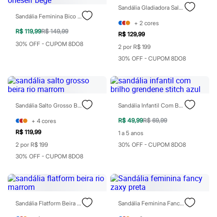
Chinelos
Sandália Gladiadora Salto Médio Oneself Marrom
Sapatos
Sandália Feminina Bico Quadrado Salto Amadeirado Oneself Bege
Sandálias e Papetes
+
2
cores
Tênis
R$ 119,99
R$ 149,99
R$ 129,99
Moda esportiva
30% OFF - CUPOM 8DO8
Acessórios
2 por R$ 199
Bermudas
30% OFF - CUPOM 8DO8
Camisetas
Calças
Calçados
Regatas
Moda íntima
Sandália Salto Grosso Beira Rio Marrom
Sandália Infantil Com Brilho Grendene Stitch Azul
Cuecas
Meias
R$ 49,99
R$ 69,99
+
4
cores
Pijamas
R$ 119,99
1 a 5 anos
Moda praia
Personagens
2 por R$ 199
30% OFF - CUPOM 8DO8
Plus size
30% OFF - CUPOM 8DO8
Blusas e Camisetas
Calças
Camisas
Casacos e Jaquetas
Jeans
Sandália Flatform Beira Rio Marrom
Sandália Feminina Fancy Zaxy Preta
Moda esportiva
Shorts e Bermudas