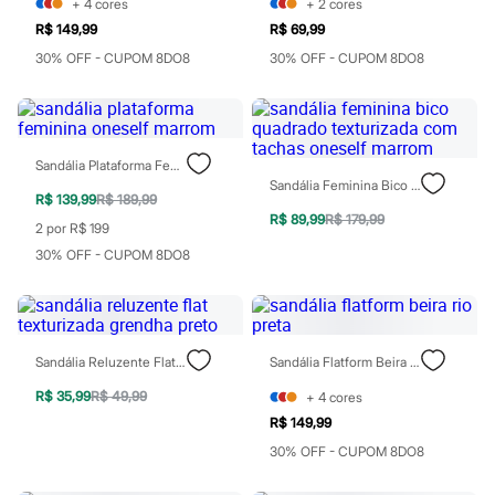
+
4
cores
+
2
cores
Todos os produtos
Infantil
R$ 149,99
R$ 69,99
Em alta
30% OFF - CUPOM 8DO8
30% OFF - CUPOM 8DO8
Arrumadinho para os meninos
Romântico para as meninas
Inverno
Novidades
Roupas menina
Sandália Plataforma Feminina Oneself Marrom
0 a 24 meses
Sandália Feminina Bico Quadrado Texturizada Com Tachas Oneself Marrom
1 a 5 anos
R$ 139,99
R$ 189,99
4 a 12 anos
R$ 89,99
R$ 179,99
10 a 16 anos
2 por R$ 199
Roupas menino
30% OFF - CUPOM 8DO8
0 a 24 meses
1 a 5 anos
4 a 12 anos
10 a 16 anos
Acessórios
Sandália Reluzente Flat Texturizada Grendha Preto
Sandália Flatform Beira Rio Preta
Recém-nascido
Bolsas e Mochilas
R$ 35,99
R$ 49,99
+
4
cores
Chapéus
R$ 149,99
Calçados
Botas
30% OFF - CUPOM 8DO8
Chinelos
Pantufas