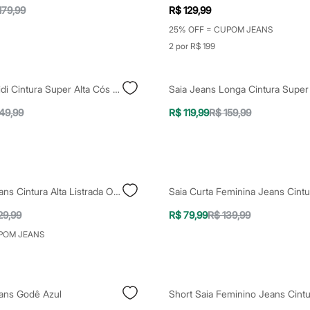
179,99
R$ 129,99
25% OFF = CUPOM JEANS
2 por R$ 199
Saia Jeans Midi Cintura Super Alta Cós Elástico Azul Escuro
49,99
R$ 119,99
R$ 159,99
Saia Curta Jeans Cintura Alta Listrada Off White
29,99
R$ 79,99
R$ 139,99
POM JEANS
eans Godê Azul