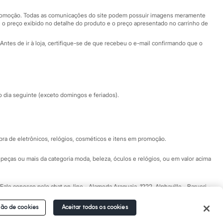
Central de ética
 promoção. Todas as comunicações do site podem possuir imagens meramente
 o preço exibido no detalhe do produto e o preço apresentado no carrinho de
Eventos
Antes de ir à loja, certifique-se de que recebeu o e-mail confirmando que o
Especial Dia dos Pais
dia seguinte (exceto domingos e feriados).
a de eletrônicos, relógios, cosméticos e itens em promoção.
peças ou mais da categoria moda, beleza, óculos e relógios, ou em valor acima
 Fale conosco pelo
chat on-line
- Alameda Araguaia, 1222, Alphaville - Barueri -
ão de cookies
Aceitar todos os cookies