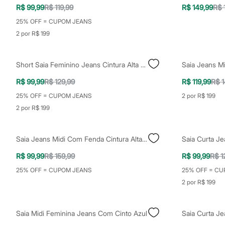
Clock House
R$ 99,99
R$ 119,99
R$ 149,99
R$ 
Mindset
Sawary
25% OFF = CUPOM JEANS
Yessica
2 por R$ 199
Moda esportiva
Acessórios
Blusas
Short Saia Feminino Jeans Cintura Alta Azul
Calçados
Leggings
R$ 99,99
R$ 129,99
R$ 119,99
R$ 1
Shorts e Bermudas
Tops
25% OFF = CUPOM JEANS
2 por R$ 199
Moda íntima
2 por R$ 199
Calcinhas
Cintas e Modeladores
Meias
Pijamas
Saia Jeans Midi Com Fenda Cintura Alta Azul Médio
Sutiãs e Tops
R$ 99,99
R$ 159,99
R$ 99,99
R$ 1
Moda praia
Biquínis
25% OFF = CUPOM JEANS
25% OFF = CU
Maiôs
2 por R$ 199
Saídas de praia
Personagens
Plus size
Blusas e Camisetas
Saia Midi Feminina Jeans Com Cinto Azul
Saia Curta J
Calças