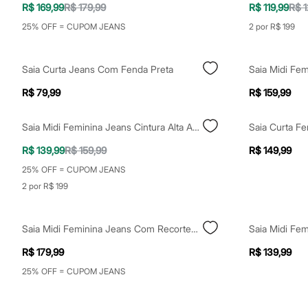
Casacos e Jaquetas
R$ 169,99
R$ 179,99
R$ 119,99
R$ 1
Jeans
25% OFF = CUPOM JEANS
2 por R$ 199
Moda esportiva
Shorts e Saias
Vestidos
Masculino
Saia Curta Jeans Com Fenda Preta
Em alta
Dia dos Pais
R$ 79,99
R$ 159,99
Inverno
Novidades
Saia Midi Feminina Jeans Cintura Alta Azul
Roupas
Bermudas
R$ 139,99
R$ 159,99
R$ 149,99
Camisas
Calças
25% OFF = CUPOM JEANS
Camisetas e Regatas
2 por R$ 199
Casacos e Jaquetas
Jeans
Polos
Acessórios
Saia Midi Feminina Jeans Com Recortes Cintura Alta Azul
Bolsas e Mochilas
R$ 179,99
R$ 139,99
Chapéus e Bonés
Cintos
25% OFF = CUPOM JEANS
Carteiras
Óculos
Relógios