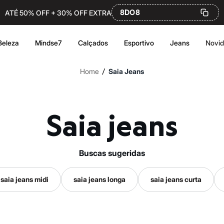
8DO8
ATÉ 50% OFF + 30% OFF EXTRA
Beleza
Mindse7
Calçados
Esportivo
Jeans
Novi
/
Home
Saia Jeans
Saia jeans
buscas sugeridas
saia jeans midi
saia jeans longa
saia jeans curta