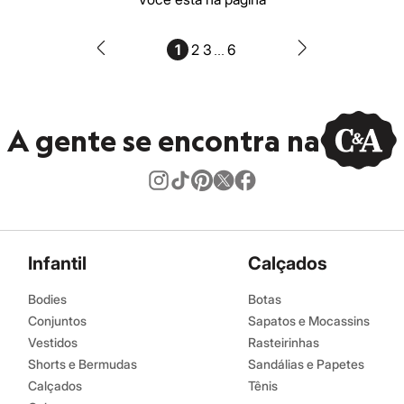
...
1
2
3
6
A gente se encontra na
Infantil
Calçados
Bodies
Botas
Conjuntos
Sapatos e Mocassins
Vestidos
Rasteirinhas
Shorts e Bermudas
Sandálias e Papetes
Calçados
Tênis