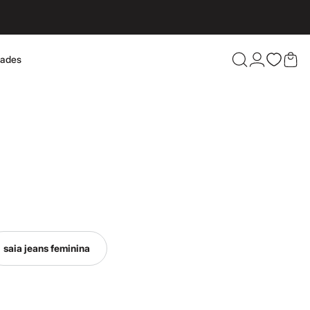
dades
Confira 
saia jeans feminina