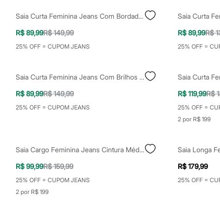
Calçados
Botas
Saia Curta Feminina Jeans Com Bordado Floral Azul
Chinelos
Sapatos
R$ 89,99
R$ 149,99
R$ 89,99
R$ 1
Sandálias e Papetes
25% OFF = CUPOM JEANS
25% OFF = CU
Tênis
Moda esportiva
Acessórios
Bermudas
Saia Curta Feminina Jeans Com Brilhos Azul
Camisetas
Calças
R$ 89,99
R$ 149,99
R$ 119,99
R$ 1
Calçados
25% OFF = CUPOM JEANS
25% OFF = CU
Regatas
Moda íntima
2 por R$ 199
Cuecas
Meias
Pijamas
Saia Cargo Feminina Jeans Cintura Média Cinza
Moda praia
Personagens
R$ 99,99
R$ 159,99
R$ 179,99
Plus size
25% OFF = CUPOM JEANS
25% OFF = CU
Blusas e Camisetas
Calças
2 por R$ 199
Camisas
Casacos e Jaquetas
Jeans