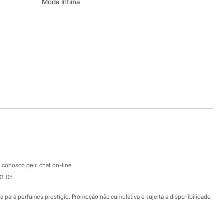
Moda Íntima
Baixe o app
Google store
Apple store
Atendimento
 conosco pelo chat on-line
01-05
Ajuda
Fale conosco
ara perfumes prestígio. Promoção não cumulativa e sujeita a disponibilidade
Nossas lojas
Nossas lojas plus size