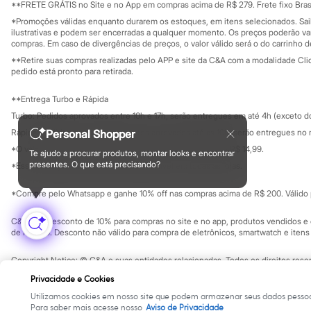
Educação fina
**FRETE GRÁTIS no Site e no App em compras acima de R$ 279. Frete fixo Brasi
Minecraft
Privacidade
Sustentabilida
*Promoções válidas enquanto durarem os estoques, em itens selecionados. Sa
Naruto
Configuração de cookies
ilustrativas e podem ser encerradas a qualquer momento. Os preços poderão var
Patrulha Canina
Minha privacidade
compras. Em caso de divergências de preços, o valor válido será o do carrinho 
Sonic
Stitch
**Retire suas compras realizadas pelo APP e site da C&A com a modalidade Clique
pedido está pronto para retirada.
Beleza
Kits
Perfumes árabes
**Entrega Turbo e Rápida
Novidades
Turbo: Pedidos aprovados entre 10h e 17h, serão entregues em até 4h (exceto d
Cabelos
Rápida: Pedidos com os pagamentos aprovados até as 10h, serão entregues no 
Personal Shopper
Condicionador
Escovas e Pentes
*O valor do frete para o turbo é R$ 24,99 e para a rápida é R$ 14,99.
Te ajudo a procurar produtos, montar looks e encontrar
Formas de pagamento
Finalizadores
presentes. O que está precisando?
*Essa condição ainda não estará disponível em todas as lojas.
Shampoo
Tratamento
*Compre pelo Whatsapp e ganhe 10% off nas compras acima de R$ 200. Válido p
Cuidados com o corpo
Hidratante
C&A Pay: desconto de 10% para compras no site e no app, produtos vendidos e e
Protetor solar
de R$ 400. Desconto não válido para compra de eletrônicos, smartwatch e iten
Tratamento
Cuidados com o rosto
Esfoliante
Copyright Notice: © C&A e suas entidades relacionadas. Todos os direitos rese
SP Cep: 06455-000 CNPJ 45.242.914/0001-05
Hidratante
Privacidade e Cookies
Protetor solar
Utilizamos cookies em nosso site que podem armazenar seus dados pessoa
Tônicos
Para saber mais acesse nosso
Aviso de Privacidade