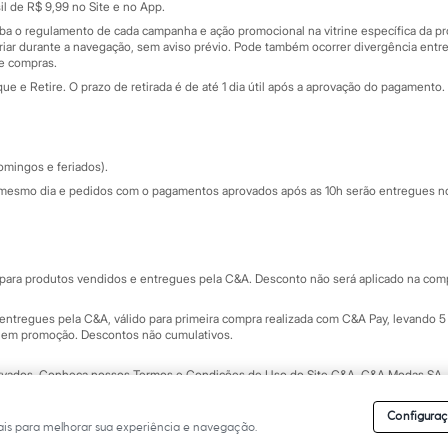
nceira
l de R$ 9,99 no Site e no App.
de
iba o regulamento de cada campanha e ação promocional na vitrine específica da
iar durante a navegação, sem aviso prévio. Pode também ocorrer divergência entre
de compras.
 e Retire. O prazo de retirada é de até 1 dia útil após a aprovação do pagamento. 
omingos e feriados).
mesmo dia e pedidos com o pagamentos aprovados após as 10h serão entregues no 
Segurança e qualidade
ara produtos vendidos e entregues pela C&A. Desconto não será aplicado na compr
ntregues pela C&A, válido para primeira compra realizada com C&A Pay, levando 5 
s em promoção. Descontos não cumulativos.
rvados.
Conheça nossos Termos e Condições de Uso do Site C&A
. C&A Modas SA.
Configuraç
is para melhorar sua experiência e navegação.