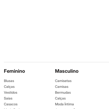
Moda esportiva
Shorts e Bermudas
Todos os produtos
Infantil
Em alta
Arrumadinho para os meninos
Romântico para as meninas
Inverno
Novidades
Roupas menina
0 a 24 meses
1 a 5 anos
4 a 12 anos
10 a 16 anos
Roupas menino
0 a 24 meses
Feminino
Masculino
1 a 5 anos
4 a 12 anos
Blusas
Camisetas
10 a 16 anos
Acessórios
Calças
Camisas
Recém-nascido
Vestidos
Bermudas
Bolsas e Mochilas
Saias
Calças
Chapéus
Calçados
Casacos
Moda Íntima
Botas