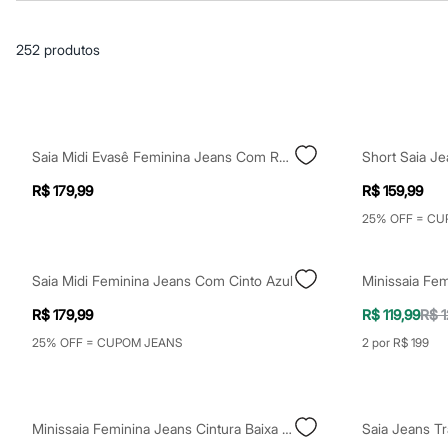
Blusas e Camisetas
Básicos
Calças
252
produtos
Casacos e Jaquetas
Jeans
Macacões
Saias
Shorts e Bermudas
Vestidos
Saia Midi Evasê Feminina Jeans Com Recortes Cintura Alta Azul
Short Saia J
Acessórios
Bolsas
R$ 179,99
R$ 159,99
Bonés e Chapéus
Bijoux
25% OFF = CU
Cintos
Óculos
Relógios
Saia Midi Feminina Jeans Com Cinto Azul
Calçados
Botas
R$ 179,99
R$ 119,99
R$ 1
Chinelos
25% OFF = CUPOM JEANS
2 por R$ 199
Rasteirinhas
Sandálias
Sapatilhas
Tênis
Marcas
Minissaia Feminina Jeans Cintura Baixa Azul
City