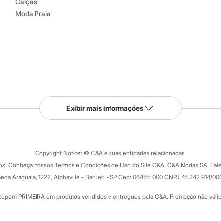
Calças
Moda Praia
Serviços
Exibir mais informações
Tipos de serviços
o C&A
Clique e retire
Trocas e devoluções
ograma
Copyright Notice: © C&A e suas entidades relacionadas.
Formas de pagamento
dos. Conheça nossos Termos e Condições de Uso do Site C&A. C&A Modas SA. Fale
Todas as vantagens
ay
eda Araguaia, 1222, Alphaville - Barueri - SP Cep: 06455-000 CNPJ 45.242.914/00
Minha C&A
rtão
Cupons de desconto
cupom PRIMEIRA em produtos vendidos e entregues pela C&A. Promoção não válida p
Cartão presente
atórios
Sobre o cartão presente