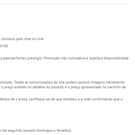
Baixe o app
Google store
Apple store
Atendimento
 conosco pelo chat on-line
01-05
Ajuda
Fale conosco
ara perfumes prestígio. Promoção não cumulativa e sujeita a disponibilidade
Nossas lojas
Nossas lojas plus size
Central de ética
 promoção. Todas as comunicações do site podem possuir imagens meramente
 o preço exibido no detalhe do produto e o preço apresentado no carrinho de
Eventos
Antes de ir à loja, certifique-se de que recebeu o e-mail confirmando que o
Especial Dia dos Pais
dia seguinte (exceto domingos e feriados).