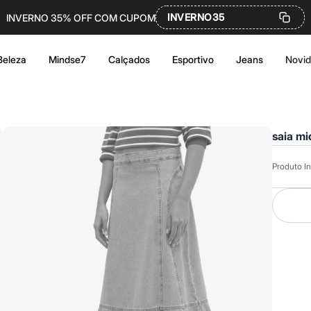
INVERNO35
INVERNO 35% OFF COM CUPOM
Beleza
Mindse7
Calçados
Esportivo
Jeans
Novi
saia mi
Produto In