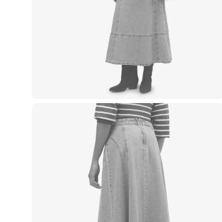
Casacos e Jaquetas
Jeans
Macacões
Saias
Shorts e Bermudas
Vestidos
Acessórios
Bolsas
Bonés e Chapéus
Bijoux
Cintos
Óculos
Relógios
Calçados
Botas
Chinelos
Rasteirinhas
Sandálias
Sapatilhas
Tênis
Marcas
City
Clock House
Mindset
Sawary