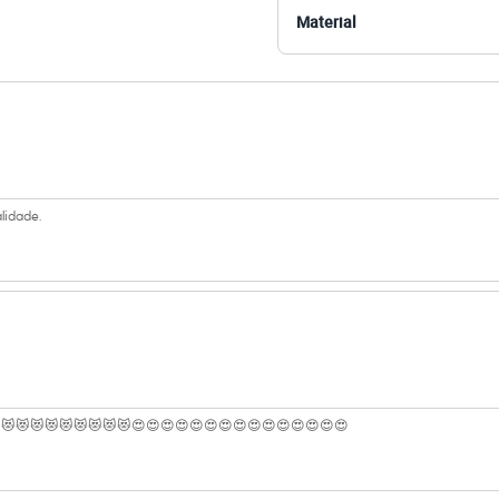
 C&A! ❤
Material
amanho P.
Suas medidas são:
/ Busto: 83cm / Cintura: 66cm / Quadril: 89cm.
s:
 algodão
lidade.
ino
eca:
ratura máxima de 40ºC.
😻😻😻😻😻😻😻😻😻😻😍😍😍😍😍😍😍😍😍😍😍😍😍😍😍
dora.
al.