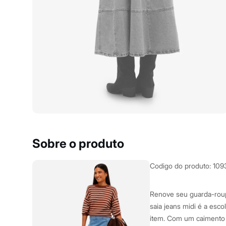
Yessica
Moda esportiva
Acessórios
Blusas
Calçados
Leggings
Shorts e Bermudas
Tops
Moda íntima
Calcinhas
Cintas e Modeladores
Meias
Pijamas
Sutiãs e Tops
Moda praia
Biquínis
Sobre o produto
Maiôs
Saídas de praia
Personagens
Codigo do produto
:
109
Plus size
Blusas e Camisetas
Calças
Renove seu guarda-roup
Casacos e Jaquetas
saia jeans midi é a esc
Jeans
item. Com um caimento 
Moda esportiva