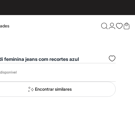
dades
Confira 
di feminina jeans com recortes azul
disponível
Encontrar similares