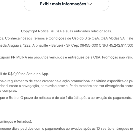
Serviços
Exibir mais informações
Tipos de serviços
o C&A
Clique e retire
Trocas e devoluções
ograma
Copyright Notice: © C&A e suas entidades relacionadas.
Formas de pagamento
dos. Conheça nossos Termos e Condições de Uso do Site C&A. C&A Modas SA. Fale
Todas as vantagens
ay
eda Araguaia, 1222, Alphaville - Barueri - SP Cep: 06455-000 CNPJ 45.242.914/00
Minha C&A
rtão
Cupons de desconto
cupom PRIMEIRA em produtos vendidos e entregues pela C&A. Promoção não válida p
Cartão presente
atórios
Sobre o cartão presente
nceira
l de R$ 9,99 no Site e no App.
de
iba o regulamento de cada campanha e ação promocional na vitrine específica da
iar durante a navegação, sem aviso prévio. Pode também ocorrer divergência entre
de compras.
 e Retire. O prazo de retirada é de até 1 dia útil após a aprovação do pagamento. 
omingos e feriados).
mesmo dia e pedidos com o pagamentos aprovados após as 10h serão entregues no 