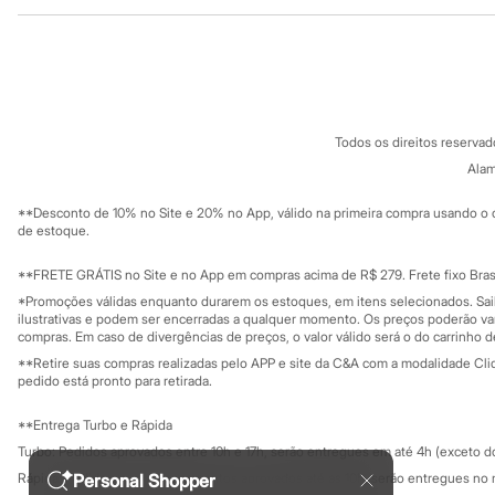
Institucional
Produtos
Sonic
Stitch
Sobre a C&A
Cartão C&A
Beleza
Sobre o cartã
Fornecedores
Kits
Perfumes árabes
Termos e condições
C&A&VC
Novidades
Conheça o pr
Política de privacidade
Cabelos
Todos os direitos reserva
Trabalhe conosco
C&A Pay
Condicionador
Sobre o C&A P
Alam
Escovas e Pentes
Sustentabilidade
Finalizadores
Solicite seu ca
Mapa do site
**Desconto de 10% no Site e 20% no App, válido na primeira compra usando o 
Shampoo
Governança
Investidores
de estoque.
Tratamento
Ouvidoria / Rel
Cuidados com o corpo
Sala de imprensa
Hidratante
Educação fina
**FRETE GRÁTIS no Site e no App em compras acima de R$ 279. Frete fixo Brasi
Privacidade
Protetor solar
Sustentabilida
*Promoções válidas enquanto durarem os estoques, em itens selecionados. Sa
Configuração de cookies
Tratamento
ilustrativas e podem ser encerradas a qualquer momento. Os preços poderão var
Cuidados com o rosto
Minha privacidade
compras. Em caso de divergências de preços, o valor válido será o do carrinho 
Esfoliante
**Retire suas compras realizadas pelo APP e site da C&A com a modalidade Clique
Hidratante
pedido está pronto para retirada.
Protetor solar
Tônicos
**Entrega Turbo e Rápida
Maquiagens
Turbo: Pedidos aprovados entre 10h e 17h, serão entregues em até 4h (exceto d
Base
Batom
Personal Shopper
Rápida: Pedidos com os pagamentos aprovados até as 10h, serão entregues no 