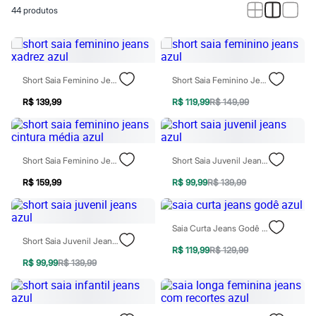
Calças
44
produtos
Casacos e Jaquetas
Jeans
Macacões
Saias
Shorts e Bermudas
Vestidos
Short Saia Feminino Jeans Xadrez Azul
Short Saia Feminino Jeans Azul
Acessórios
Bolsas
R$ 139,99
R$ 119,99
R$ 149,99
Bonés e Chapéus
Bijoux
Cintos
Óculos
Short Saia Feminino Jeans Cintura Média Azul
Short Saia Juvenil Jeans Azul
Relógios
Calçados
R$ 159,99
R$ 99,99
R$ 139,99
Botas
Chinelos
Rasteirinhas
Saia Curta Jeans Godê Azul
Sandálias
Short Saia Juvenil Jeans Azul
Sapatilhas
R$ 119,99
R$ 129,99
Tênis
R$ 99,99
R$ 139,99
Marcas
City
Clock House
Mindset