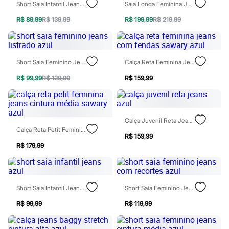
Sawary
Short Saia Infantil Jeans Azul
Saia Longa Feminina Jeans Com Recortes Azul
Yessica
Moda esportiva
R$ 89,99
R$ 139,99
R$ 199,99
R$ 219,99
Acessórios
Blusas
Calçados
Leggings
Short Saia Feminino Jeans Listrado Azul
Calça Reta Feminina Jeans Com Fendas Sawary Azul
Shorts e Bermudas
Tops
R$ 99,99
R$ 129,99
R$ 159,99
Moda íntima
Calcinhas
Cintas e Modeladores
Meias
Calça Juvenil Reta Jeans Azul
Pijamas
Calça Reta Petit Feminina Jeans Cintura Média Sawary Azul
Sutiãs e Tops
R$ 159,99
Moda praia
R$ 179,99
Biquínis
Maiôs
Saídas de praia
Personagens
Plus size
Short Saia Infantil Jeans Azul
Short Saia Feminino Jeans Com Recortes Azul
Blusas e Camisetas
Calças
R$ 99,99
R$ 119,99
Casacos e Jaquetas
Jeans