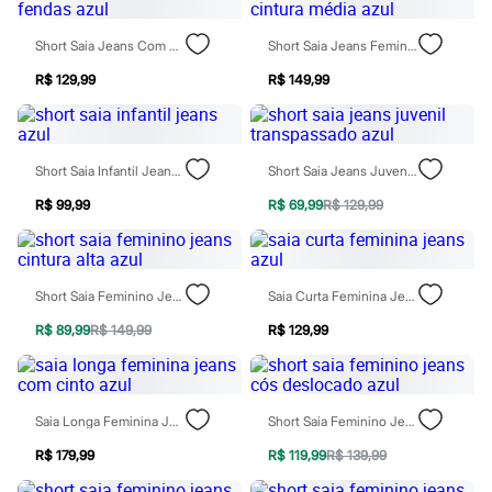
Chinelos
Sapatos
Short Saia Jeans Com Fendas Azul
Short Saia Jeans Feminino Cintura Média Azul
Sandálias e Papetes
Tênis
R$ 129,99
R$ 149,99
Moda esportiva
Acessórios
Bermudas
Camisetas
Calças
Short Saia Infantil Jeans Azul
Short Saia Jeans Juvenil Transpassado Azul
Calçados
Regatas
R$ 99,99
R$ 69,99
R$ 129,99
Moda íntima
Cuecas
Meias
Pijamas
Short Saia Feminino Jeans Cintura Alta Azul
Saia Curta Feminina Jeans Azul
Moda praia
Personagens
R$ 89,99
R$ 149,99
R$ 129,99
Plus size
Blusas e Camisetas
Calças
Camisas
Saia Longa Feminina Jeans Com Cinto Azul
Short Saia Feminino Jeans Cós Deslocado Azul
Casacos e Jaquetas
Jeans
R$ 179,99
R$ 119,99
R$ 139,99
Moda esportiva
Shorts e Bermudas