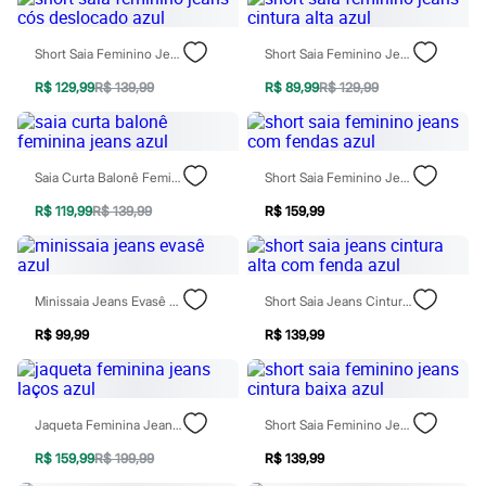
Todos os produtos
Infantil
Em alta
Short Saia Feminino Jeans Cós Deslocado Azul
Short Saia Feminino Jeans Cintura Alta Azul
Arrumadinho para os meninos
Romântico para as meninas
R$ 129,99
R$ 139,99
R$ 89,99
R$ 129,99
Inverno
Novidades
Roupas menina
0 a 24 meses
Saia Curta Balonê Feminina Jeans Azul
Short Saia Feminino Jeans Com Fendas Azul
1 a 5 anos
4 a 12 anos
R$ 119,99
R$ 139,99
R$ 159,99
10 a 16 anos
Roupas menino
0 a 24 meses
1 a 5 anos
Minissaia Jeans Evasê Azul
Short Saia Jeans Cintura Alta Com Fenda Azul
4 a 12 anos
10 a 16 anos
R$ 99,99
R$ 139,99
Acessórios
Recém-nascido
Bolsas e Mochilas
Chapéus
Calçados
Jaqueta Feminina Jeans Laços Azul
Short Saia Feminino Jeans Cintura Baixa Azul
Botas
Chinelos
R$ 159,99
R$ 199,99
R$ 139,99
Pantufas