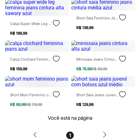
Rasteirinhas
Sandálias
Tênis
Short Saia Feminino Jeans Cintura Média Azul
Diversão
Calça Super Wide Leg Feminina Jeans Cintura Alta Sawary Azul
Marcas
R$ 139,99
Baby Club
R$ 199,99
Fifteen
Miss Fifteen
Palomino
Moda íntima
Calça Clochard Feminina Jeans Azul
Minissaia Jeans Cintura Alta Azul
Calcinhas
Cuecas
R$ 159,99
R$ 79,99
R$ 99,99
Meias
Pijamas
Moda praia
Biquínis e Maiôs
Blusas de proteção
Short Mom Feminino Jeans Azul
Short Saia Jeans Juvenil Com Bolsos Azul Médio
Sungas
Personagens
R$ 99,99
R$ 119,99
R$ 129,99
Bluey
Disney
Você está na página
Hello Kitty
Homem Aranha
Minecraft
1
Naruto