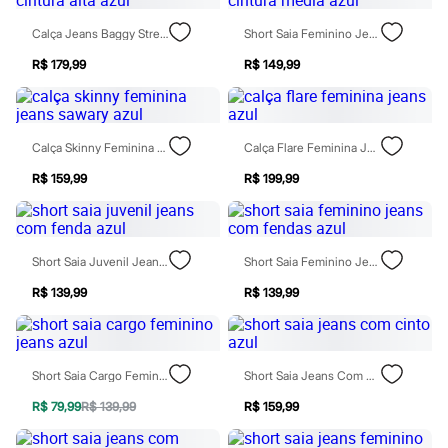
Moda esportiva
Shorts e Saias
Calça Jeans Baggy Stretch Cintura Alta Azul
Short Saia Feminino Jeans Cintura Média Azul
Vestidos
Masculino
R$ 179,99
R$ 149,99
Em alta
Dia dos Pais
Inverno
Novidades
Calça Skinny Feminina Jeans Sawary Azul
Calça Flare Feminina Jeans Azul
Roupas
Bermudas
R$ 159,99
R$ 199,99
Camisas
Calças
Camisetas e Regatas
Casacos e Jaquetas
Jeans
Short Saia Juvenil Jeans Com Fenda Azul
Short Saia Feminino Jeans Com Fendas Azul
Polos
Acessórios
R$ 139,99
R$ 139,99
Bolsas e Mochilas
Chapéus e Bonés
Cintos
Carteiras
Short Saia Cargo Feminino Jeans Azul
Short Saia Jeans Com Cinto Azul
Óculos
Relógios
R$ 79,99
R$ 139,99
R$ 159,99
Calçados
Botas