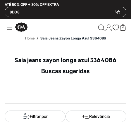
ATÉ 50% OFF + 30% OFF EXTRA
8DO8
Ofertas
Compre por Departamento
Feminino
/
Home
Saia Jeans Zayon Longa Azul 3364086
Masculino
Infantil
Calçados
Mindse7
Saia jeans zayon longa azul 3364086
Plus Size
Até 20% off
buscas sugeridas
Até 40% off
Até 60% off
A partir de 60% off
Feminino
Em alta
Inverno
Alfaiataria
Novidades
Roupas
Filtrar por
Relevância
Blusas e Camisetas
Básicos