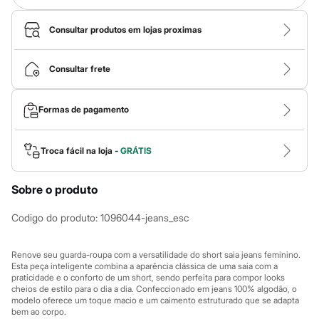
Calças
Casacos e Jaquetas
Jeans
Consultar produtos em lojas proximas
Macacões
Saias
Shorts e Bermudas
Consultar frete
Vestidos
Acessórios
Bolsas
Formas de pagamento
Bonés e Chapéus
Bijoux
Cintos
Troca fácil na loja -
GRÁTIS
Óculos
Relógios
Calçados
Sobre o produto
Botas
Chinelos
Codigo do produto
:
1096044-jeans_esc
Rasteirinhas
Sandálias
Sapatilhas
Renove seu guarda-roupa com a versatilidade do short saia jeans feminino.
Tênis
Esta peça inteligente combina a aparência clássica de uma saia com a
Marcas
praticidade e o conforto de um short, sendo perfeita para compor looks
City
cheios de estilo para o dia a dia. Confeccionado em jeans 100% algodão, o
Clock House
modelo oferece um toque macio e um caimento estruturado que se adapta
Mindset
bem ao corpo.