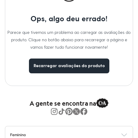
Moda esportiva
Marcas
:
C&A
Shorts e Saias
Gênero
:
Feminino
Vestidos
Ops, algo deu errado!
Masculino
Cuidados com a peca:
Em alta
Lavar à temperatura máxima de 30ºC.
Dia dos Pais
Parece que tivemos um problema ao carregar as avaliações do
Não alvejar.
Inverno
Secagem em tambor.
produto. Clique no botão abaixo para recarregar a página e
Novidades
Secagem em varal.
Roupas
vamos fazer tudo funcionar novamente!
Passar a temperatura média.
Bermudas
Lavar a seco.
Camisas
Não limpar a úmido.
Calças
Azul Escuro.
Recarregar avaliações do produto
Camisetas e Regatas
Casacos e Jaquetas
Jeans
Polos
Acessórios
Bolsas e Mochilas
Chapéus e Bonés
A gente se encontra na
Cintos
Carteiras
Óculos
Relógios
Calçados
Botas
Feminino