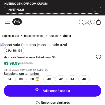
INVERNO 35% OFF COM CUPOM
INVERNO35
Ofertas
Compre por Departamento
Feminino
Masculino
página inicial
moda feminina
roupas
shorts
>
>
>
Infantil
Calçados
Mindse7
Plus Size
2 Por R$ 199
Até 20% off
short saia feminino jeans listrado azul 34
Até 40% off
R$ 99,99
Até 60% off
R$ 129,99
A partir de 60% off
3
x
R$ 33,33
sem juros no
C&A Pay
Feminino
Selecione um
tamanho
:
Em alta
34
36
38
40
42
44
46
Inverno
Alfaiataria
Novidades
Adicionar à sacola
Roupas
Blusas e Camisetas
Básicos
Encontrar similares