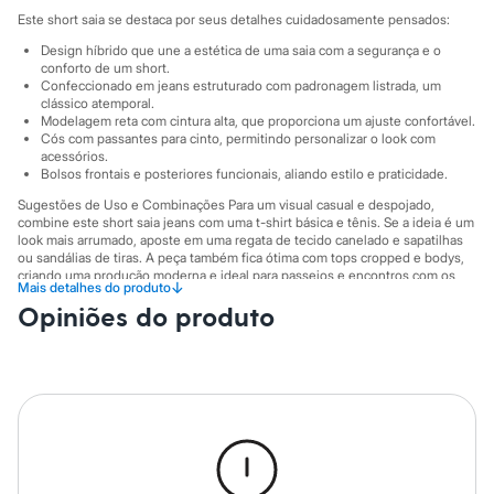
Sawary
Este short saia se destaca por seus detalhes cuidadosamente pensados:
Yessica
Moda esportiva
Design híbrido que une a estética de uma saia com a segurança e o
Acessórios
conforto de um short.
Blusas
Confeccionado em jeans estruturado com padronagem listrada, um
Calçados
clássico atemporal.
Modelagem reta com cintura alta, que proporciona um ajuste confortável.
Leggings
Cós com passantes para cinto, permitindo personalizar o look com
Shorts e Bermudas
acessórios.
Tops
Bolsos frontais e posteriores funcionais, aliando estilo e praticidade.
Moda íntima
Calcinhas
Sugestões de Uso e Combinações Para um visual casual e despojado,
Cintas e Modeladores
combine este short saia jeans com uma t-shirt básica e tênis. Se a ideia é um
look mais arrumado, aposte em uma regata de tecido canelado e sapatilhas
Meias
ou sandálias de tiras. A peça também fica ótima com tops cropped e bodys,
Pijamas
criando uma produção moderna e ideal para passeios e encontros com os
Sutiãs e Tops
↓
Mais detalhes do produto
amigos.
Moda praia
Opiniões do produto
Biquínis
A gente se encontra na C&A! ❤/38
Maiôs
Saídas de praia
A Modelo veste tamanho P.
Suas medidas são:
Personagens
Altura: 172cm / Busto: 81cm / Cintura: 63cm / Quadril: 88cm.
Plus size
Blusas e Camisetas
Informacoes gerais:
Calças
Material
:
100% algodão
Casacos e Jaquetas
Tipo
:
Short saia
Jeans
Cor
:
Azul