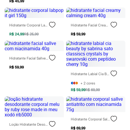
R$ 45,99
Blush
Corretivo
Gloss
Pó facial
Sombras
Hidratante Corporal Labpop It Girl 150g
Hidratante Facial Creamy Calming Cream 40g
Al Wataniah
R$ 24,99
R$ 25,99
R$ 59,99
Banderas
Beleza C&A
Boca Rosa
Bruna Tavares
Carolina Herrera
Hidratante Facial Sallve Com Niacinamida 40g
Ciclo
Fran by Franciny Ehlke
R$ 59,99
Jean Paul Gaultier
Hidratante Labial Cia Beauty By Sabrina Sato Classiscs Crystals By Swarovski Com Peptídeo Cherry 10g
Lancôme
Mari Maria
+
2
cores
Mascavo
R$ 59,99
R$ 69,99
Niina Secrets
Océane
Payot
Rabanne
Real Techniques
Vizzela
Hidratante Corporal Sallve Antiatrito Com Niacinamida 75g
Vult
Loção Hidratante Desodorante Corporal Melu By Ruby Rose Made In Meu Xodó Rrb5000
R$ 69,99