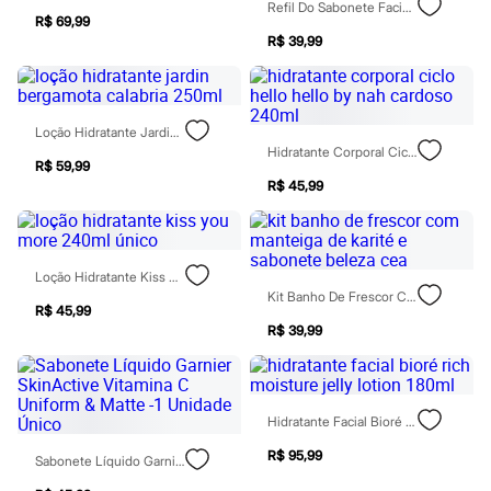
Refil Do Sabonete Facial Bioré Marshmallow Whip Facial Acne Care 130ml
Patrulha Canina
R$ 69,99
Sonic
R$ 39,99
Stitch
Beleza
Kits
Perfumes árabes
Novidades
Loção Hidratante Jardin Bergamota Calabria 250ml
Cabelos
Hidratante Corporal Ciclo Hello Hello By Nah Cardoso 240ml
R$ 59,99
Condicionador
R$ 45,99
Escovas e Pentes
Finalizadores
Shampoo
Tratamento
Cuidados com o corpo
Loção Hidratante Kiss You More 240ml Único
Hidratante
Kit Banho De Frescor Com Manteiga De Karité E Sabonete Beleza Cea
Protetor solar
R$ 45,99
Tratamento
R$ 39,99
Cuidados com o rosto
Esfoliante
Hidratante
Protetor solar
Hidratante Facial Bioré Rich Moisture Jelly Lotion 180ml
Tônicos
Maquiagens
R$ 95,99
Sabonete Líquido Garnier SkinActive Vitamina C Uniform & Matte -1 Unidade Único
Base
Batom