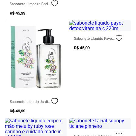
Sawary
Sabonete Limpeza Facial Bioré 130g
Yessica
Moda esportiva
R$ 45,99
Acessórios
Blusas
Calçados
Leggings
Sabonete Líquido Payot Detox Vitamina C 220ml
Shorts e Bermudas
Tops
R$ 45,99
Moda íntima
Calcinhas
Cintas e Modeladores
Meias
Pijamas
Sutiãs e Tops
Moda praia
Biquínis
Maiôs
Saídas de praia
Sabonete Líquido Jardin Jasmim Sambac 250ml
Personagens
Plus size
R$ 49,99
Blusas e Camisetas
Calças
Casacos e Jaquetas
Jeans