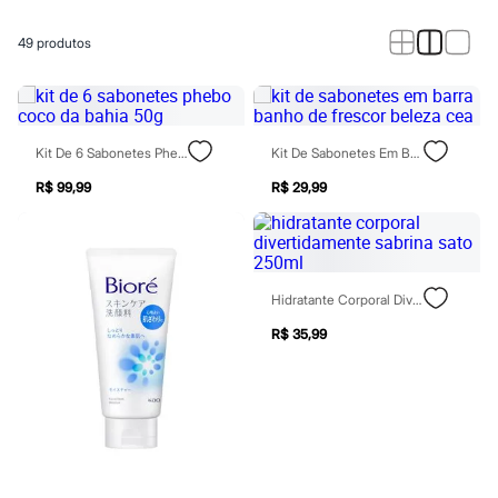
Calças
Casacos e Jaquetas
Jeans
49
produtos
Macacões
Saias
Shorts e Bermudas
Vestidos
Acessórios
Kit De 6 Sabonetes Phebo Coco Da Bahia 50g
Kit De Sabonetes Em Barra Banho De Frescor Beleza Cea
Bolsas
Bonés e Chapéus
R$ 99,99
R$ 29,99
Bijoux
Cintos
Óculos
Relógios
Calçados
Hidratante Corporal Divertidamente Sabrina Sato 250ml
Botas
Chinelos
R$ 35,99
Rasteirinhas
Sandálias
Sapatilhas
Tênis
Marcas
City
Clock House
Mindset