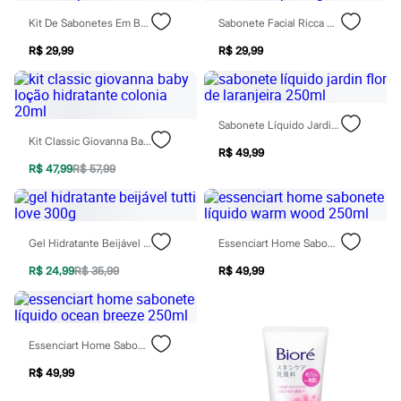
Chinelos
Sapatos
Kit De Sabonetes Em Barra Banho De Pétalas Beleza Cea
Sabonete Facial Ricca Mousse Whip 120g
Sandálias e Papetes
R$ 29,99
R$ 29,99
Tênis
Moda esportiva
Acessórios
Bermudas
Camisetas
Sabonete Líquido Jardin Flor De Laranjeira 250ml
Calças
Kit Classic Giovanna Baby Loção Hidratante Colonia 20ml
Calçados
R$ 49,99
Regatas
R$ 47,99
R$ 57,99
Moda íntima
Cuecas
Meias
Pijamas
Gel Hidratante Beijável Tutti Love 300g
Essenciart Home Sabonete Líquido Warm Wood 250ml
Moda praia
Personagens
R$ 24,99
R$ 35,99
R$ 49,99
Plus size
Blusas e Camisetas
Calças
Camisas
Casacos e Jaquetas
Essenciart Home Sabonete Líquido Ocean Breeze 250ml
Jeans
R$ 49,99
Moda esportiva
Shorts e Bermudas