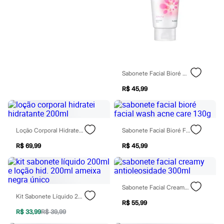
Todos os produtos
Infantil
Em alta
Arrumadinho para os meninos
Romântico para as meninas
Inverno
Novidades
Roupas menina
Sabonete Facial Bioré Wash Scrub 130g
0 a 24 meses
1 a 5 anos
R$ 45,99
4 a 12 anos
10 a 16 anos
Roupas menino
0 a 24 meses
1 a 5 anos
Loção Corporal Hidratei Hidratante 200ml
Sabonete Facial Bioré Facial Wash Acne Care 130g
4 a 12 anos
R$ 69,99
R$ 45,99
10 a 16 anos
Acessórios
Recém-nascido
Bolsas e Mochilas
Chapéus
Sabonete Facial Creamy Antioleosidade 300ml
Calçados
Kit Sabonete Líquido 200ml E Loção Hid. 200ml Ameixa Negra Único
Botas
R$ 55,99
Chinelos
R$ 33,99
R$ 39,99
Pantufas