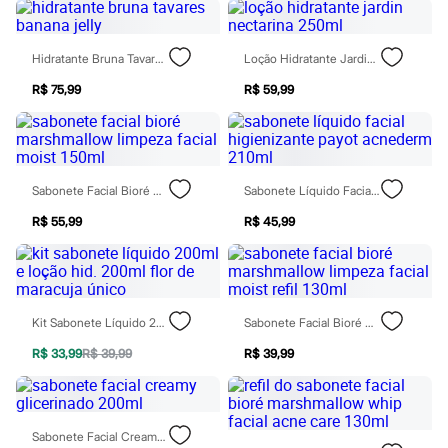
Rasteirinhas
Sandálias
Tênis
Hidratante Bruna Tavares Banana Jelly
Loção Hidratante Jardin Nectarina 250ml
Diversão
Marcas
R$ 75,99
R$ 59,99
Baby Club
Fifteen
Miss Fifteen
Palomino
Moda íntima
Calcinhas
Sabonete Facial Bioré Marshmallow Limpeza Facial Moist 150ml
Sabonete Líquido Facial Higienizante Payot Acnederm 210ml
Cuecas
R$ 55,99
R$ 45,99
Meias
Pijamas
Moda praia
Biquínis e Maiôs
Blusas de proteção
Sungas
Kit Sabonete Líquido 200ml E Loção Hid. 200ml Flor De Maracuja Único
Sabonete Facial Bioré Marshmallow Limpeza Facial Moist Refil 130ml
Personagens
Bluey
R$ 33,99
R$ 39,99
R$ 39,99
Disney
Hello Kitty
Homem Aranha
Minecraft
Sabonete Facial Creamy Glicerinado 200ml
Naruto