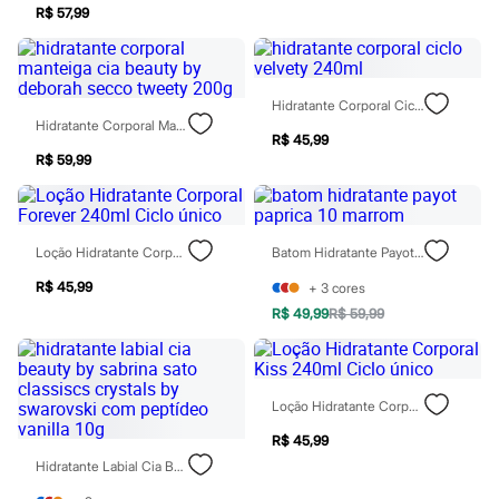
Perfumes
R$ 57,99
Perfumes femininos
Perfumes infantis
Perfumes masculinos
Todos os produtos
Mindse7
Hidratante Corporal Ciclo Velvety 240ml
Novidades
Hidratante Corporal Manteiga Cia Beauty By Deborah Secco Tweety 200g
Blusas
R$ 45,99
Calças
R$ 59,99
Casacos e Jaquetas
Jeans
Saias
Shorts e Bermudas
Loção Hidratante Corporal Forever 240ml Ciclo Único
Batom Hidratante Payot Paprica 10 Marrom
T-shirt
Vestidos
R$ 45,99
+
3
cores
Acessórios
R$ 49,99
R$ 59,99
Alfaiataria
Calçados
Guarda-roupa
Moda esportiva
Plus size
Loção Hidratante Corporal Kiss 240ml Ciclo Único
Special Basics
Calçados
R$ 45,99
Novidades
Hidratante Labial Cia Beauty By Sabrina Sato Classiscs Crystals By Swarovski Com Peptídeo Vanilla 10g
Feminino