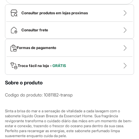
Calças
Casacos e Jaquetas
Jeans
Consultar produtos em lojas proximas
Macacões
Saias
Shorts e Bermudas
Consultar frete
Vestidos
Acessórios
Bolsas
Formas de pagamento
Bonés e Chapéus
Bijoux
Cintos
Troca fácil na loja -
GRÁTIS
Óculos
Relógios
Calçados
Sobre o produto
Botas
Chinelos
Codigo do produto
:
1081182-transp
Rasteirinhas
Sandálias
Sapatilhas
Sinta a brisa do mar e a sensação de vitalidade a cada lavagem com o
Tênis
sabonete líquido Ocean Breeze da Essenciart Home. Sua fragrância
Marcas
revigorante transforma o cuidado diário das mãos em um momento de bem-
City
estar e conexão, trazendo o frescor do oceano para dentro da sua casa.
Clock House
Perfeito para recarregar as energias, este sabonete perfumado limpa
Mindset
suavemente enquanto cuida da pele.