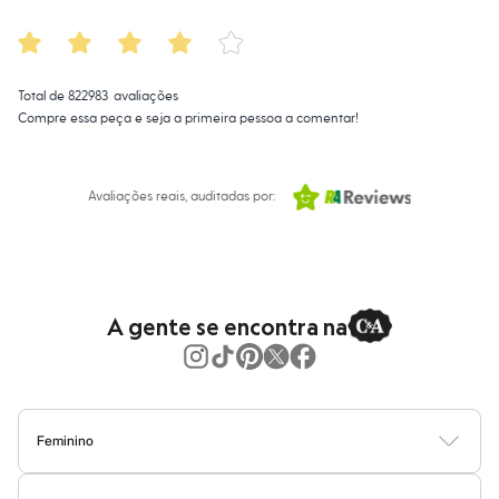
Moda esportiva
Shorts e Saias
Vestidos
Masculino
Em alta
Total de
822983
avaliações
Dia dos Pais
Compre essa peça e seja a primeira pessoa a comentar!
Inverno
Novidades
Roupas
Bermudas
Avaliações reais, auditadas por:
Camisas
Calças
Camisetas e Regatas
Casacos e Jaquetas
Jeans
Polos
A gente se encontra na
Acessórios
Bolsas e Mochilas
Chapéus e Bonés
Cintos
Carteiras
Óculos
Feminino
Relógios
Calçados
Blusas
Calças
Vestidos
Saias
Casacos
Moda Praia
Moda Íntima
Botas