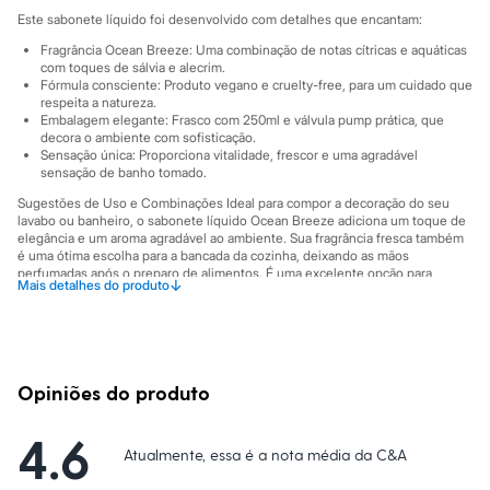
Sawary
Este sabonete líquido foi desenvolvido com detalhes que encantam:
Yessica
Moda esportiva
Fragrância Ocean Breeze: Uma combinação de notas cítricas e aquáticas
Acessórios
com toques de sálvia e alecrim.
Blusas
Fórmula consciente: Produto vegano e cruelty-free, para um cuidado que
Calçados
respeita a natureza.
Embalagem elegante: Frasco com 250ml e válvula pump prática, que
Leggings
decora o ambiente com sofisticação.
Shorts e Bermudas
Sensação única: Proporciona vitalidade, frescor e uma agradável
Tops
sensação de banho tomado.
Moda íntima
Calcinhas
Sugestões de Uso e Combinações Ideal para compor a decoração do seu
Cintas e Modeladores
lavabo ou banheiro, o sabonete líquido Ocean Breeze adiciona um toque de
elegância e um aroma agradável ao ambiente. Sua fragrância fresca também
Meias
é uma ótima escolha para a bancada da cozinha, deixando as mãos
Pijamas
perfumadas após o preparo de alimentos. É uma excelente opção para
Sutiãs e Tops
↓
Mais detalhes do produto
presentear, oferecendo uma experiência sensorial de cuidado e bem-estar.
Moda praia
Biquínis
A gente se encontra na C&A! ❤
Maiôs
Informacoes gerais:
Saídas de praia
Personagens
Tipo de pele
:
Todos os tipos
Opiniões do produto
Plus size
Marcas
:
Essenciart
Blusas e Camisetas
Calças
4.6
Atualmente, essa é a nota média da C&A
Casacos e Jaquetas
Jeans