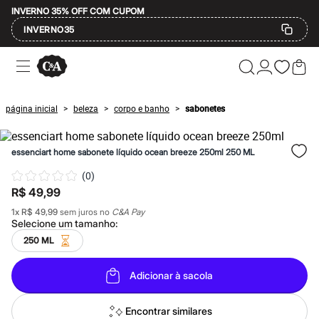
INVERNO 35% OFF COM CUPOM
INVERNO35
Ofertas
Compre por Departamento
Feminino
Masculino
página inicial
beleza
corpo e banho
sabonetes
>
>
>
Infantil
Calçados
Mindse7
essenciart home sabonete líquido ocean breeze 250ml 250 ML
Plus Size
Até 20% off
(
0
)
Até 40% off
R$ 49,99
Até 60% off
A partir de 60% off
1
x
R$ 49,99
sem juros no
C&A Pay
Feminino
Selecione um
tamanho
:
Em alta
250 ML
Inverno
Alfaiataria
Novidades
Adicionar à sacola
Roupas
Blusas e Camisetas
Básicos
Encontrar similares